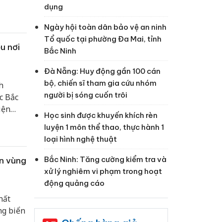
dụng
Ngày hội toàn dân bảo vệ an ninh
Tổ quốc tại phường Đa Mai, tỉnh
u nơi
Bắc Ninh
Đà Nẵng: Huy động gần 100 cán
bộ, chiến sĩ tham gia cứu nhóm
h
người bị sóng cuốn trôi
c Bắc
iện
Học sinh được khuyến khích rèn
luyện 1 môn thể thao, thực hành 1
loại hình nghệ thuật
Bắc Ninh: Tăng cường kiểm tra và
ên vùng
xử lý nghiêm vi phạm trong hoạt
động quảng cáo
hất
g biển