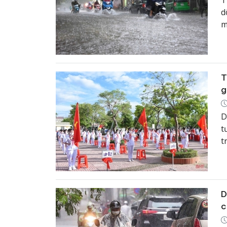
T
d
m
T
g
D
t
t
D
c