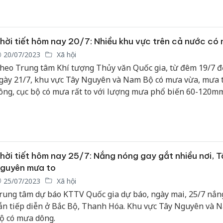
iễn nắng nóng oi bức.
hời tiết hôm nay 20/7: Nhiều khu vực trên cả nước có
20/07/2023
Xã hội
heo Trung tâm Khí tượng Thủy văn Quốc gia, từ đêm 19/7 
gày 21/7, khu vực Tây Nguyên và Nam Bộ có mưa vừa, mưa t
ông, cục bộ có mưa rất to với lượng mưa phổ biến 60-120mm
ơi trên 170mm (mưa lớn tập trung vào chiều và đêm).
hời tiết hôm nay 25/7: Nắng nóng gay gắt nhiều nơi, T
guyên mưa to
25/07/2023
Xã hội
rung tâm dự báo KTTV Quốc gia dự báo, ngày mai, 25/7 nắn
ẫn tiếp diễn ở Bắc Bộ, Thanh Hóa. Khu vực Tây Nguyên và 
ộ có mưa dông.