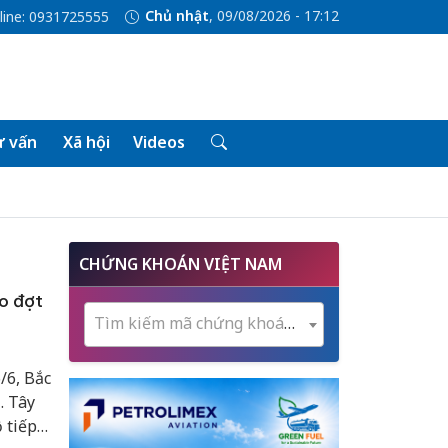
Chủ nhật
, 09/08/2026 - 17:12
line: 0931725555
 vấn
Xã hội
Videos
CHỨNG KHOÁN VIỆT NAM
o đợt
Tìm kiếm mã chứng khoán...
/6, Bắc
. Tây
 tiếp