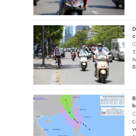
D
c
T
h
B
r
B
b
C
v