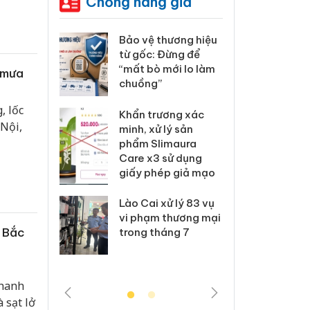
Chống hàng giả
: Xử lý 6 hộ
Bảo vệ thương hiệu
Hưng 
anh bán
từ gốc: Đừng để
kinh
ả mạo nhãn
“mất bò mới lo làm
hàng
ó mưa
das, Nike
chuồng”
hiệu 
, lốc
 Tiêu hủy
Khẩn trương xác
Cà M
 Nội,
ai hàng
minh, xử lý sản
công
n phẩm
phẩm Slimaura
ngàn
, bảo vệ
Care x3 sử dụng
nhập 
ng kinh
giấy phép giả mạo
môi t
doan
Lào Cai xử lý 83 vụ
 Thanh Hóa
vi phạm thương mại
Công
n Bắc
i trong vụ
trong tháng 7
tìm b
uất, buôn
án sả
sào giả
bán y
Thanh
 sạt lở