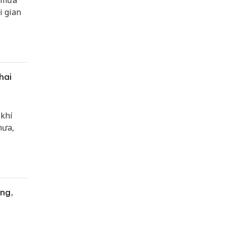
, mưa
i gian
hai
 khí
mưa,
ng,