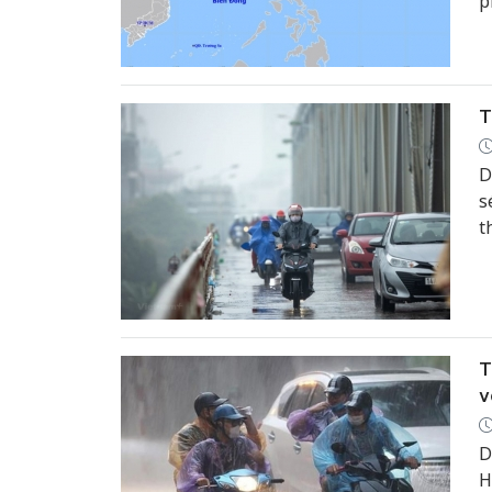
p
T
D
s
t
T
v
D
H