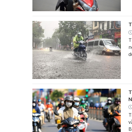
d
T
T
n
d
n
T
N
T
v
B