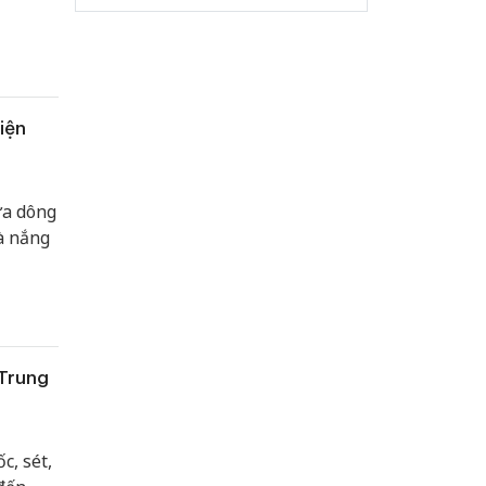
iện
ưa dông
à nắng
 Trung
c, sét,