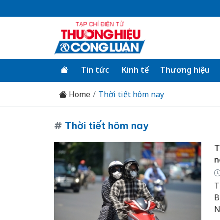
Tin tức
Kinh tế
Thương hiệu
Home
Thời tiết hôm nay
#
Thời tiết hôm nay
T
n
T
B
N