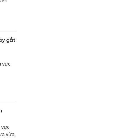
 đến
ay gắt
u vực
n
 vực
ưa vừa,