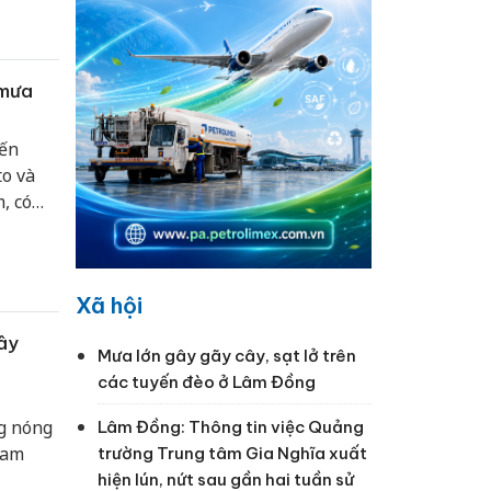
 mưa
đến
o và
, có
Xã hội
ây
Mưa lớn gây gãy cây, sạt lở trên
các tuyến đèo ở Lâm Đồng
g nóng
Lâm Đồng: Thông tin việc Quảng
Nam
trường Trung tâm Gia Nghĩa xuất
hiện lún, nứt sau gần hai tuần sử