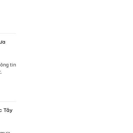
rưa
ông tin
.
ực Tây