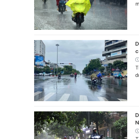
m
D
c
T
d
D
N