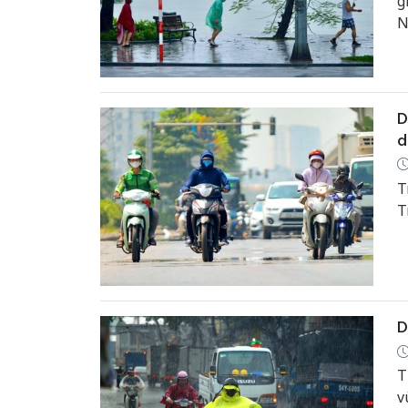
g
N
D
d
T
T
D
T
v