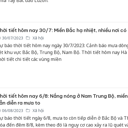
hía Tây Bắc đảo Luzon.
Hưng Yên
kinh do
hàng gi
hời tiết hôm nay 30/7: Miền Bắc hạ nhiệt, nhiều nơi c
hiệu Adi
30/07/2023
Xã hội
ự báo thời tiết hôm nay ngày 30/7/2023: Cảnh báo mưa dông
Cà Mau:
ét khu vực Bắc Bộ, Trung Bộ, Nam Bộ. Thời tiết hôm nay Hà
công kh
hời tiết chi tiết các vùng miền
ngàn sả
nhập lậu
môi trườ
doanh
Công an
hời tiết hôm nay 6/8: Nắng nóng ở Nam Trung Bộ, miề
tìm bị hạ
án sản x
ẫn diễn ra mưa to
bán yến 
06/08/2023
Xã hội
ự báo thời tiết ngày 6/8, mưa to còn tiếp diễn ở Bắc Bộ và 
óa đến đêm 8/8, kèm theo đó là nguy cơ cao xảy ra lũ quét và