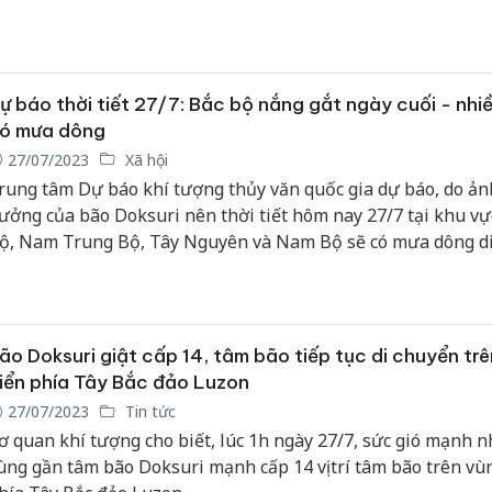
ự báo thời tiết 27/7: Bắc bộ nắng gắt ngày cuối - nhiề
ó mưa dông
27/07/2023
Xã hội
rung tâm Dự báo khí tượng thủy văn quốc gia dự báo, do ản
ưởng của bão Doksuri nên thời tiết hôm nay 27/7 tại khu vự
ộ, Nam Trung Bộ, Tây Nguyên và Nam Bộ sẽ có mưa dông d
ộng và mưa lớn cục bộ, lốc, sét, mưa đá và gió giật mạnh.
ão Doksuri giật cấp 14, tâm bão tiếp tục di chuyển tr
iển phía Tây Bắc đảo Luzon
27/07/2023
Tin tức
ơ quan khí tượng cho biết, lúc 1h ngày 27/7, sức gió mạnh n
ùng gần tâm bão Doksuri mạnh cấp 14 vị trí tâm bão trên vùn