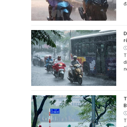
đ
D
r
T
d
n
T
B
T