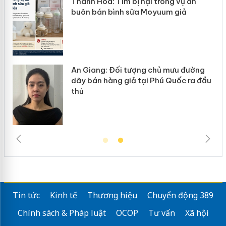
vụ án
Hưng Yên: Xử lý 6 hộ kinh doanh bá
iả
hàng giả mạo nhãn hiệu Adidas, Ni
u đường
Cà Mau: Tiêu hủy công khai hàng
ốc ra đầu
ngàn sản phẩm nhập lậu, bảo vệ m
trường kinh doanh
Tin tức
Kinh tế
Thương hiệu
Chuyển động 389
Chính sách & Pháp luật
OCOP
Tư vấn
Xã hội