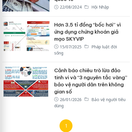
22/08/2024
Hội Nhập
Hơn 3,5 tỉ đồng “bốc hơi” vì
ứng dụng chứng khoán giả
mạo SKYVIP
15/07/2025
Pháp luật đời
sống
Cảnh báo chiêu trò lừa đảo
tinh vi và “3 nguyên tắc vàng”
bảo vệ người dân trên không
gian số
26/01/2026
Bảo vệ người tiêu
dùng
1