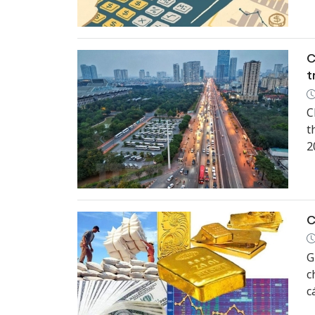
đ
t
C
t
C
t
2
đ
C
G
c
c
h