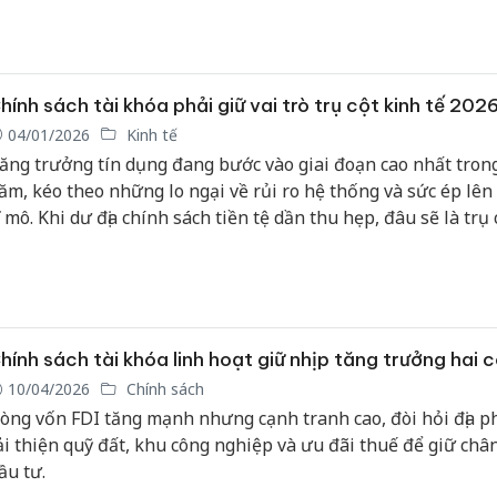
hính sách tài khóa phải giữ vai trò trụ cột kinh tế 202
04/01/2026
Kinh tế
ăng trưởng tín dụng đang bước vào giai đoạn cao nhất tron
ăm, kéo theo những lo ngại về rủi ro hệ thống và sức ép lên
ĩ mô. Khi dư địa chính sách tiền tệ dần thu hẹp, đâu sẽ là trụ 
hực sự cho tăng trưởng năm 2026 và những năm tiếp theo?
hính sách tài khóa linh hoạt giữ nhịp tăng trưởng hai 
10/04/2026
Chính sách
òng vốn FDI tăng mạnh nhưng cạnh tranh cao, đòi hỏi địa 
ải thiện quỹ đất, khu công nghiệp và ưu đãi thuế để giữ châ
ầu tư.