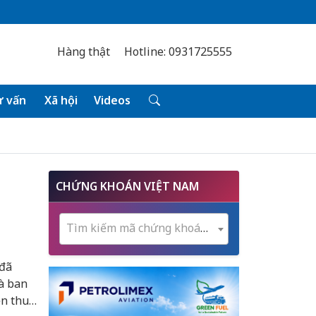
Hàng thật
Hotline: 0931725555
 vấn
Xã hội
Videos
CHỨNG KHOÁN VIỆT NAM
Tìm kiếm mã chứng khoán...
 đã
à ban
ền thuê