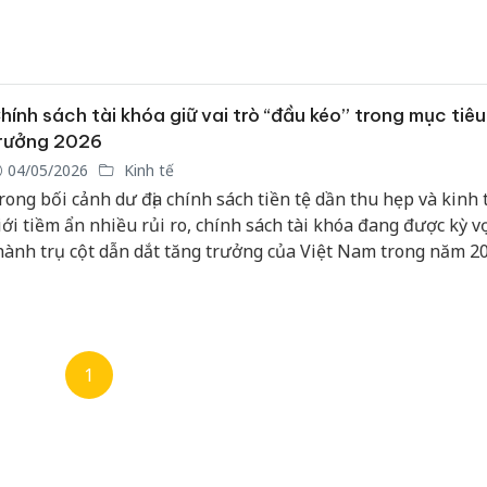
Công an
tìm bị hạ
án sản x
hính sách tài khóa giữ vai trò “đầu kéo” trong mục tiê
bán yến 
rưởng 2026
04/05/2026
Kinh tế
Thanh Hó
rong bối cảnh dư địa chính sách tiền tệ dần thu hẹp và kinh 
hại tron
iới tiềm ẩn nhiều rủi ro, chính sách tài khóa đang được kỳ v
buôn bán
Moyuum 
hành trụ cột dẫn dắt tăng trưởng của Việt Nam trong năm 2
ướng tới mục tiêu tăng trưởng cao và bền vững hơn trong gi
An Giang
oạn tới.
chủ mưu
bán hàng
Phú Quố
1
thú