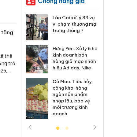
Chống hàng giả
 Thanh Hóa
Lào Cai xử lý 83 vụ
Công
i trong vụ
vi phạm thương mại
tìm b
uất, buôn
trong tháng 7
án sả
u tăng
sào giả
bán y
Hưng Yên: Xử lý 6 hộ
a: Tìm bị
Than
kinh doanh bán
tế thế
g vụ án
hại t
hàng giả mạo nhãn
ọng trở
 bình sữa
buôn
hiệu Adidas, Nike
giả
Moyu
026,
ai
Cà Mau: Tiêu hủy
: Đối tượng
An Gi
công khai hàng
 đường dây
chủ 
ngàn sản phẩm
 giả tại
bán h
nhập lậu, bảo vệ
c ra đầu
Phú 
môi trường kinh
thú
doanh