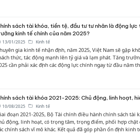
ất áp dụng cho năm 2023 với tổng giá trị hỗ trợ khoảng 200 
ỷ đồng.
hính sách tài khóa, tiền tệ, đầu tư tư nhân là động lực
rưởng kinh tế chính của năm 2025?
13/01/2025
Kinh tế
huyên gia kinh tế nhận định, năm 2025, Việt Nam sẽ gặp khô
hách thức, tác động mạnh lên tỷ giá và lạm phát. Tăng trưở
025 cần phải xác định các động lực chính ngay từ đầu năm th
áp ứng mục tiêu tăng trưởng 8%.
hính sách tài khóa 2021-2025: Chủ động, linh hoạt, h
10/08/2025
Kinh tế
iai đoạn 2021-2025, Bộ Tài chính điều hành chính sách tài 
hủ động, linh hoạt, có trọng tâm, trọng điểm, phối hợp chặt 
ác chính sách vĩ mô khác. Kết quả đã góp phần ổn định kinh t
ỗ trợ phục hồi và thúc đẩy phát triển kinh tế - xã hội.