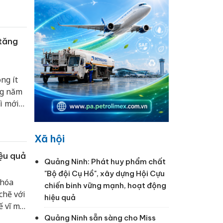
nghìn
 tăng
ng ít
ng năm
ì mới
Xã hội
iệu quả
Quảng Ninh: Phát huy phẩm chất
"Bộ đội Cụ Hồ", xây dựng Hội Cựu
khóa
chiến binh vững mạnh, hoạt động
chẽ với
hiệu quả
ế vĩ mô,
Quảng Ninh sẵn sàng cho Miss