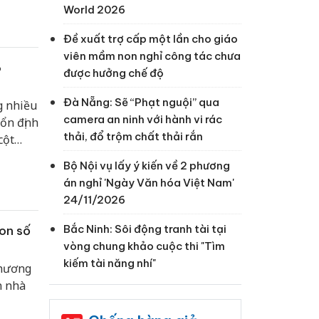
World 2026
Đề xuất trợ cấp một lần cho giáo
viên mầm non nghỉ công tác chưa
6
được hưởng chế độ
Đà Nẵng: Sẽ “Phạt nguội” qua
g nhiều
camera an ninh với hành vi rác
 ổn định
thải, đổ trộm chất thải rắn
cột
Bộ Nội vụ lấy ý kiến về 2 phương
án nghỉ 'Ngày Văn hóa Việt Nam'
24/11/2026
Bắc Ninh: Sôi động tranh tài tại
con số
vòng chung khảo cuộc thi "Tìm
kiếm tài năng nhí"
phương
n nhà