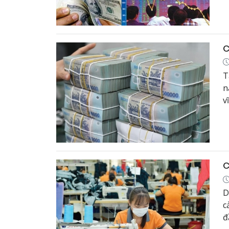
C
T
n
v
t
C
D
c
đ