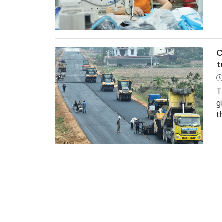
C
t
T
g
t
h
đ