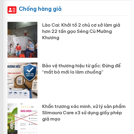
Chống hàng giả
Lào Cai: Khởi tố 2 chủ cơ sở làm giả
hơn 22 tấn gạo Séng Cù Mường
Khương
n
Bảo vệ thương hiệu từ gốc: Đừng để
ke
“mất bò mới lo làm chuồng”
Khẩn trương xác minh, xử lý sản phẩm
ôi
Slimaura Care x3 sử dụng giấy phép
giả mạo