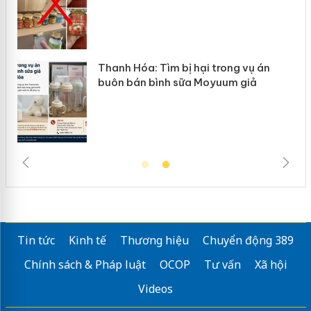
n
Thanh Hóa: Tìm bị hại trong vụ án
ke
buôn bán bình sữa Moyuum giả
Tin tức
Kinh tế
Thương hiệu
Chuyển động 389
Chính sách & Pháp luật
OCOP
Tư vấn
Xã hội
Videos