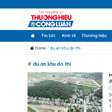
Tin tức
Kinh tế
Thương hiệu
Home
du an khu do thi
#
du an khu do thi
M
đ
S
K
T