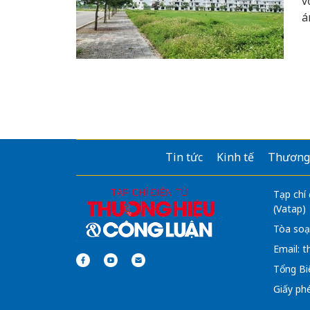
v
á
Tin tức
Kinh tế
Thương
Tạp chí
(Vatap)
Tòa soạ
Email:
t
Tổng Bi
Giấy ph