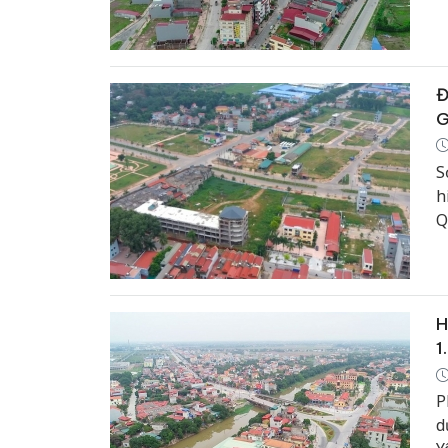
Đ
G
S
h
Q
H
1
P
d