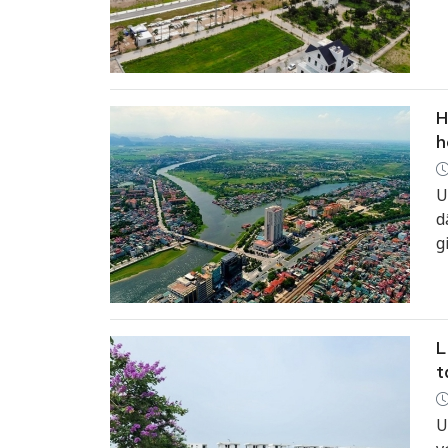
H
h
U
d
g
L
t
U