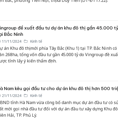
ên Bắc, phường Tiên Nội, thị xã Duy Tiên (DT-ĐT17.22).
Công an
tìm bị hạ
án sản x
bán yến 
ingroup đề xuất đầu tư dự án khu đô thị gần 45.000 t
ại Bắc Ninh
Thanh Hó
11/11/2024
Kinh tế
hại tron
ự án Khu đô thị mới phía Tây Bắc (Khu 1) tại TP. Bắc Ninh c
buôn bán
Moyuum 
ần 268ha, tổng vốn đầu tư gần 45.000 tỷ do Vingroup đề xuấ
ược tỉnh lấy ý kiến thẩm định.
An Giang
chủ mưu
bán hàng
Phú Quố
thú
à Nam kêu gọi đầu tư cho dự án khu đô thị hơn 500 tr
21/11/2024
Kinh tế
BND tỉnh Hà Nam vừa công bố danh mục dự án đầu tư có s
ất mời gọi nhà đầu tư đối với dự án đầu tư xây dựng Khu đô 
iên Hải, TP. Phủ Lý.