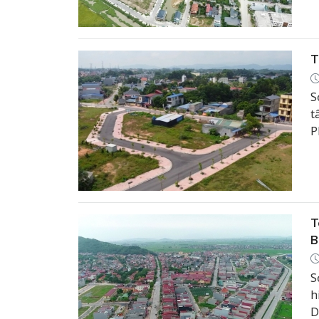
T
S
t
P
T
B
S
h
D