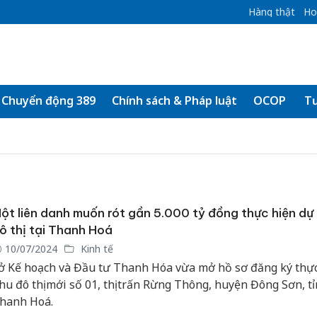
Hàng thật
Ho
Chuyển động 389
Chính sách & Pháp luật
OCOP
Tư
ột liên danh muốn rót gần 5.000 tỷ đồng thực hiện dự
ô thị tại Thanh Hoá
10/07/2024
Kinh tế
ở Kế hoạch và Đầu tư Thanh Hóa vừa mở hồ sơ đăng ký thự
hu đô thị mới số 01, thị trấn Rừng Thông, huyện Đông Sơn, t
hanh Hoá.