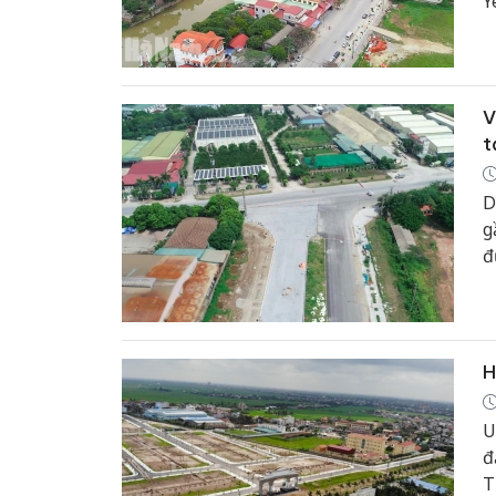
Y
V
t
D
g
đ
H
U
đ
T