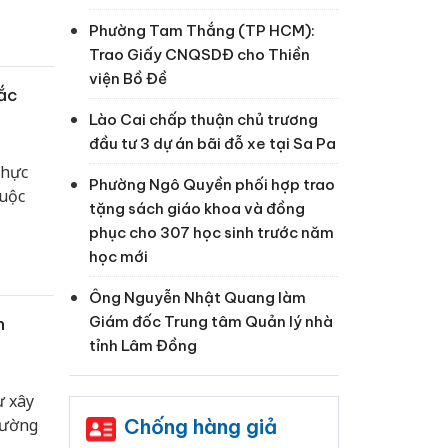
Phường Tam Thắng (TP HCM):
Trao Giấy CNQSDĐ cho Thiền
viện Bồ Đề
Bắc
Lào Cai chấp thuận chủ trương
đầu tư 3 dự án bãi đỗ xe tại Sa Pa
thực
Phường Ngô Quyền phối hợp trao
huộc
tặng sách giáo khoa và đồng
phục cho 307 học sinh trước năm
học mới
Ông Nguyễn Nhật Quang làm
Giám đốc Trung tâm Quản lý nhà
n
tỉnh Lâm Đồng
ư xây
Chống hàng giả
hường