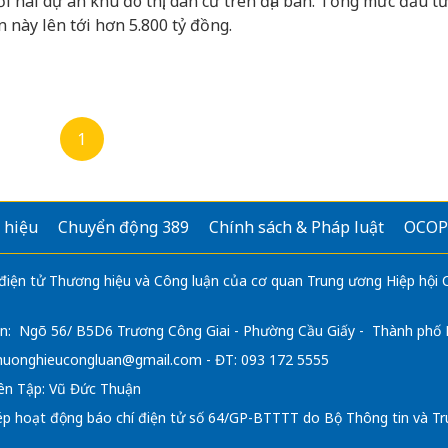
ới hai dự án khu đô thị, dân cư trên địa bàn. Tổng mức đầu t
n này lên tới hơn 5.800 tỷ đồng.
1
 hiệu
Chuyển động 389
Chính sách & Pháp luật
OCOP
 điện tử Thương hiệu và Công luận của cơ quan Trung ương Hiệp hội
n: Ngõ 56/ B5D6 Trương Công Giai - Phường Cầu Giấy - Thành phố
huonghieucongluan@gmail.com
- ĐT: 093 172 5555
ên Tập: Vũ Đức Thuận
ép hoạt động báo chí điện tử số 64/GP-BTTTT do Bộ Thông tin và Tr