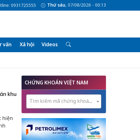
Thứ sáu
, 07/08/2026 - 00:13
tline: 0931725555
 vấn
Xã hội
Videos
CHỨNG KHOÁN VIỆT NAM
 án khu
Tìm kiếm mã chứng khoán...
c hiện
ỉnh