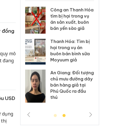
 Thanh Hóa
Lào Cai xử lý 83 vụ
Công
i trong vụ
vi phạm thương mại
tìm b
uất, buôn
trong tháng 7
án sả
sào giả
bán y
ỷ đồng
Hưng Yên: Xử lý 6 hộ
a: Tìm bị
Than
kinh doanh bán
g vụ án
hại t
hàng giả mạo nhãn
ó quy mô
 bình sữa
buôn
hiệu Adidas, Nike
giả
Moyu
t đang
Cà Mau: Tiêu hủy
: Đối tượng
An Gi
công khai hàng
 đường dây
chủ 
ngàn sản phẩm
 giả tại
bán h
nhập lậu, bảo vệ
c ra đầu
Phú 
môi trường kinh
thú
iệu USD
doanh
ử dụng
thị