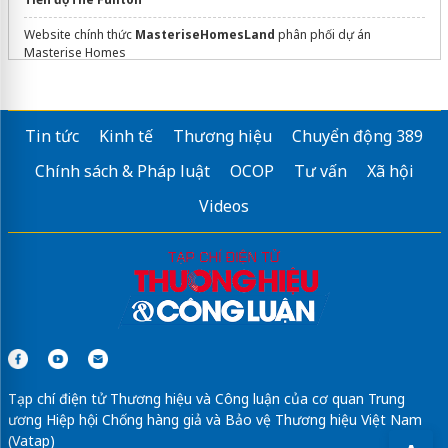
Website chính thức
MasteriseHomesLand
phân phối dự án
Masterise Homes
dự án
sunshine the grand riveria
đông anh
bán chung cư thanh hà
Tin tức
Kinh tế
Thương hiệu
Chuyển động 389
Dự án
Celadon Tân Phú
Chính sách & Pháp luật
OCOP
Tư vấn
Xã hội
dán phim cách nhiệt ô tô
Videos
Sửa máy rửa bát bosch
chứng chỉ hành nghề thiết kế xây dựng
dịch vụ
thiết kế khách sạn
chuyên nghiệp
Tạp chí điện tử Thương hiệu và Công luận của cơ quan Trung
ương Hiệp hội Chống hàng giả và Bảo vệ Thương hiệu Việt Nam
(Vatap)