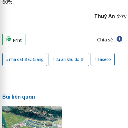
60%.
Thuỳ An
(t/h)
Chia sẻ
Print
nha dat Bac Giang
du an khu do thi
Taseco
Bài liên quan