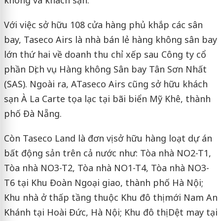
không và khách sạn.
Với việc sở hữu 108 cửa hàng phủ khắp các sân
bay, Taseco Airs là nhà bán lẻ hàng không sân bay
lớn thứ hai về doanh thu chỉ xếp sau Công ty cổ
phần Dịch vụ Hàng không Sân bay Tân Sơn Nhất
(SAS). Ngoài ra, ATaseco Airs cũng sở hữu khách
sạn À La Carte tọa lạc tại bãi biển Mỹ Khê, thành
phố Đà Nẵng.
Còn Taseco Land là đơn vị sở hữu hàng loạt dự án
bất động sản trên cả nước như: Tòa nhà NO2-T1,
Tòa nhà NO3-T2, Tòa nhà NO1-T4, Tòa nhà NO3-
T6 tại Khu Đoàn Ngoại giao, thành phố Hà Nội;
Khu nhà ở thấp tầng thuộc Khu đô thị mới Nam An
Khánh tại Hoài Đức, Hà Nội; Khu đô thị Dệt may tại