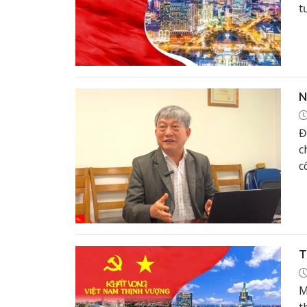
t
n
N
Đ
c
c
T
M