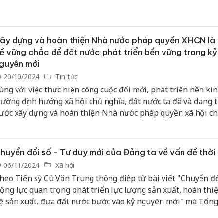
hời kỳ mới.
ây dựng và hoàn thiện Nhà nước pháp quyền XHCN là 
ề vững chắc để đất nước phát triển bền vững trong kỷ
guyên mới
20/10/2024
Tin tức
ùng với việc thực hiện công cuộc đổi mới, phát triển nền kinh
rường định hướng xã hội chủ nghĩa, đất nước ta đã và đang 
ước xây dựng và hoàn thiện Nhà nước pháp quyền xã hội c
ghĩa của Nhân dân, do Nhân dân, vì Nhân dân, dưới sự lãnh
ủa Đảng.
huyển đổi số - Tư duy mới của Đảng ta về vấn đề thời 
06/11/2024
Xã hội
heo Tiến sỹ Cù Văn Trung thông điệp từ bài viết "Chuyển đổ
ộng lực quan trọng phát triển lực lượng sản xuất, hoàn thi
ệ sản xuất, đưa đất nước bước vào kỷ nguyên mới" mà Tổng
ô Lâm muốn gửi tới toàn xã hội chính là tư duy mới của Đản