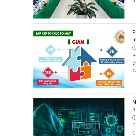
ư
T
v
n
P
m
P
t
c
t
N
n
T
C