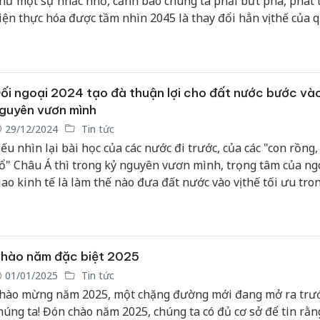
hư một sự nhắc nhở, cảnh báo chúng ta phải bứt phá, phát t
iện thực hóa được tầm nhìn 2045 là thay đổi hẳn vị thế của 
ia, của dân tộc trên trường quốc tế. Đó là Kỷ nguyên mới - kỷ
guyên vươn mình của dân tộc - kỷ nguyên hành động, truyề
ứng.
ối ngoại 2024 tạo đà thuận lợi cho đất nước bước và
guyên vươn mình
29/12/2024
Tin tức
ếu nhìn lại bài học của các nước đi trước, của các "con rồng,
ổ" Châu Á thì trong kỷ nguyên vươn mình, trọng tâm của ng
iao kinh tế là làm thế nào đưa đất nước vào vị thế tối ưu tro
u hướng, trào lưu phát triển chính của thế giới, qua đó mở 
hông gian phát triển và kiến tạo những cơ hội mới cho các 
hiến lược của đất nước.
hào năm đặc biệt 2025
01/01/2025
Tin tức
hào mừng năm 2025, một chặng đường mới đang mở ra trư
húng ta! Đón chào năm 2025, chúng ta có đủ cơ sở để tin rằn