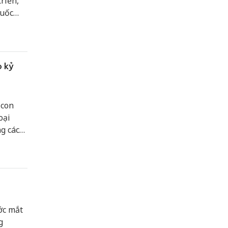
riển,
quốc
n cảm
o kỷ
 con
oại
ng các
rộng
đột phá
ớc mắt
g