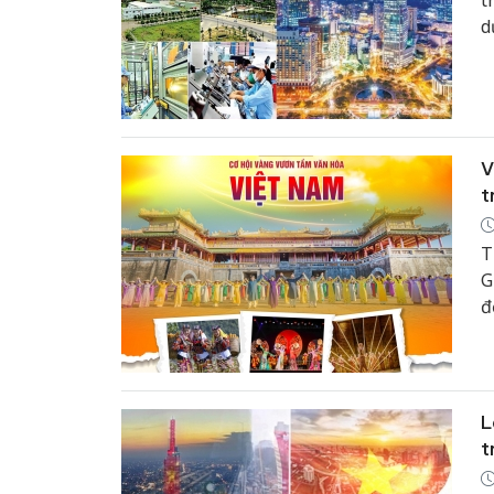
t
d
b
V
t
T
G
đ
L
t