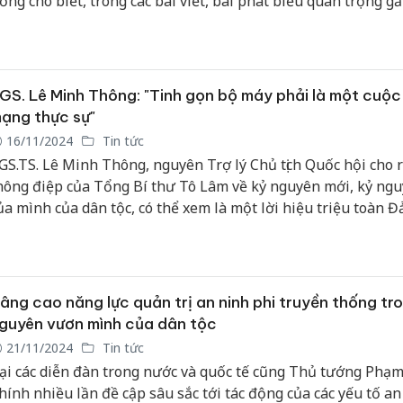
ơng cho biết, trong các bài viết, bài phát biểu quan trọng gầ
ổng Bí thư Tô Lâm đã đề cập đến vấn đề kỷ nguyên mới, kỷ
Công an
ươn mình của dân tộc Việt Nam. Theo ông, Việt Nam kiến tạ
tìm bị hạ
guyên mới trên 5 trụ cột.
án sản x
bán yến 
GS. Lê Minh Thông: "Tinh gọn bộ máy phải là một cuộ
ạng thực sự"
Thanh Hó
16/11/2024
Tin tức
hại tron
GS.TS. Lê Minh Thông, nguyên Trợ lý Chủ tịch Quốc hội cho 
buôn bán
Moyuum 
hông điệp của Tổng Bí thư Tô Lâm về kỷ nguyên mới, kỷ ng
ủa mình của dân tộc, có thể xem là một lời hiệu triệu toàn Đ
An Giang
oàn dân bước vào một công cuộc mới.
chủ mưu
bán hàng
Phú Quố
thú
âng cao năng lực quản trị an ninh phi truyền thống tr
guyên vươn mình của dân tộc
21/11/2024
Tin tức
ại các diễn đàn trong nước và quốc tế cũng Thủ tướng Phạ
hính nhiều lần đề cập sâu sắc tới tác động của các yếu tố an