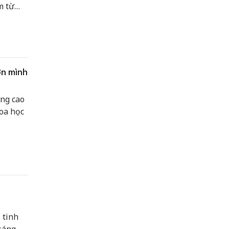
m từ
m mới.
ơn mình
ng cao
oa học
 tinh