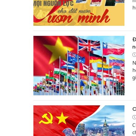
n
h
g
n
h
Đ
n
N
h
g
x
k
c
C
C
c