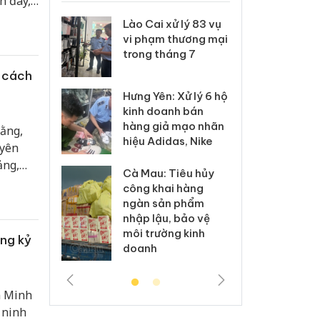
n đây,
 nguyên
 Thanh Hóa
Lào Cai xử lý 83 vụ
Công
o kỷ
i trong vụ
vi phạm thương mại
tìm b
uất, buôn
trong tháng 7
án sả
sào giả
bán y
c cách
Hưng Yên: Xử lý 6 hộ
a: Tìm bị
Than
kinh doanh bán
g vụ án
hại t
hàng giả mạo nhãn
rằng,
 bình sữa
buôn
hiệu Adidas, Nike
giả
Moyu
uyên
ảng,
Cà Mau: Tiêu hủy
: Đối tượng
An Gi
công khai hàng
 đường dây
chủ 
ngàn sản phẩm
 giả tại
bán h
nhập lậu, bảo vệ
c ra đầu
Phú 
môi trường kinh
thú
ong kỷ
doanh
m Minh
 ninh