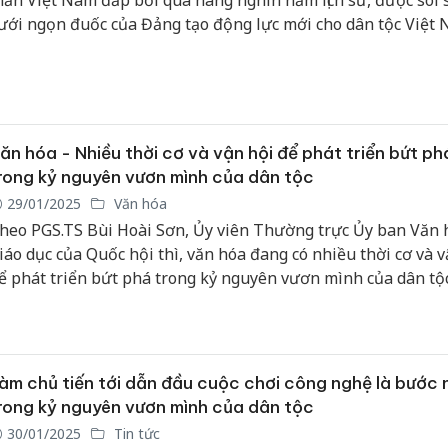
hần Việt Nam đắp bồi qua hàng nghìn năm lịch sử, được soi 
ưới ngọn đuốc của Đảng tạo động lực mới cho dân tộc Việt
ước vào kỷ nguyên mới!
ăn hóa - Nhiều thời cơ và vận hội để phát triển bứt ph
rong kỷ nguyên vươn mình của dân tộc
29/01/2025
Văn hóa
heo PGS.TS Bùi Hoài Sơn, Ủy viên Thường trực Ủy ban Văn 
iáo dục của Quốc hội thì, văn hóa đang có nhiều thời cơ và v
ể phát triển bứt phá trong kỷ nguyên vươn mình của dân tộc
àm chủ tiến tới dẫn đầu cuộc chơi công nghệ là bước
rong kỷ nguyên vươn mình của dân tộc
30/01/2025
Tin tức