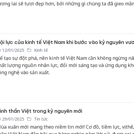
ương lai sẽ tươi đẹp hơn, bởi những gì chúng ta đã gieo mầ
ăm trước sẽ nảy nở thành những thành quả rực rỡ trong nă
ội lực của kinh tế Việt Nam khi bước vào kỷ nguyên vư
12/01/2025
Kinh tế
ể tạo sự đột phá, nền kinh tế Việt Nam cần không ngừng nâ
hất lượng nguồn nhân lực, đổi mới sáng tạo và ứng dụng kh
ông nghệ vào sản xuất.
inh thần Việt trong kỷ nguyên mới
29/01/2025
Tin tức
ùa xuân mới mang theo niềm tin mới! Cơ đồ, tiềm lực, vị thế,