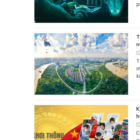
p
T
n
T
m
k
v
h
t
t
K
h
C