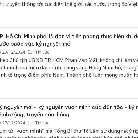
hi truyền thống tới cục diện thế giới, các nước, trong đó Việ
P. Hồ Chí Minh phải là đơn vị tiên phong thực hiện khi 
ước bước vào kỷ nguyên mới
23/12/2024
Tin tức
heo Chủ tịch UBND TP. HCM Phan Văn Mãi, không chỉ làm vi
ột mình mà luôn đặt mình trong vùng Đông Nam Bộ, trong
inh tế trọng điểm phía Nam. Thành phố luôn mong muốn h
ới các địa phương, các lực lượng, các nguồn lực trên địa bàn 
iện mục tiêu này. TP.HCM cũng nhận lãnh nhiệm vụ là cầu n
rong hợp tác quốc tế để cùng huy động nhiều hơn các nguồn
hực hiện.
ỷ nguyên mới - kỷ nguyên vươn mình của dân tộc - kỷ
ành động, truyền cảm hứng
27/12/2024
Tin tức
ụm từ "vươn mình" mà Tổng Bí thư Tô Lâm sử dụng rất ý ng