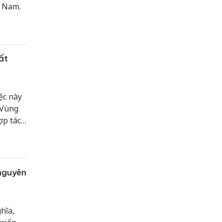
t Nam.
đất
ệc này
 Vùng
ợp tác
để thực
ối
 lực
 nguyên
hĩa,