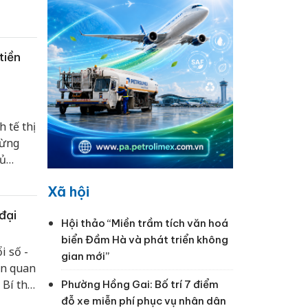
tiền
 tế thị
từng
hủ
 đạo
Xã hội
đại
Hội thảo “Miền trầm tích văn hoá
biển Đầm Hà và phát triển không
i số -
gian mới”
ện quan
 Bí thư
Phường Hồng Gai: Bố trí 7 điểm
g ta về
đỗ xe miễn phí phục vụ nhân dân