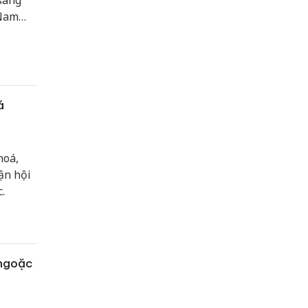
sáng
 Nam
á
hoá,
ận hội
.
 ngoặc