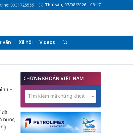
Thứ sáu
, 07/08/2026 - 05:17
tline: 0931725555
 vấn
Xã hội
Videos
CHỨNG KHOÁN VIỆT NAM
ình -
Tìm kiếm mã chứng khoán...
” đã
à nước,
ong