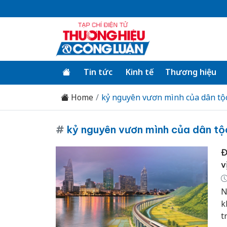
Tin tức
Kinh tế
Thương hiệu
Home
kỷ nguyên vươn mình của dân tộ
#
kỷ nguyên vươn mình của dân tộ
Đ
v
N
k
t