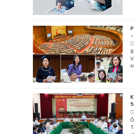
v
P
-
B
V
t
K
5
Ô
T