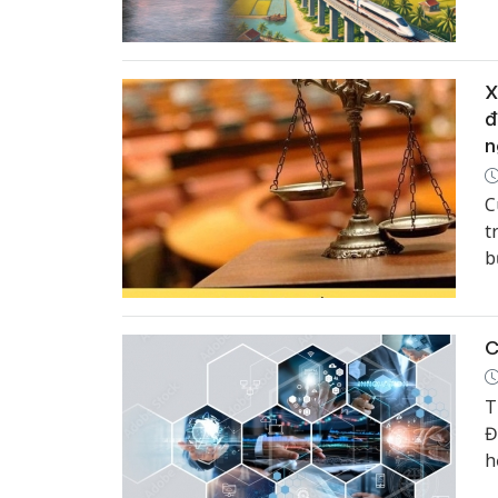
t
X
đ
n
C
t
b
n
c
C
T
Đ
h
T