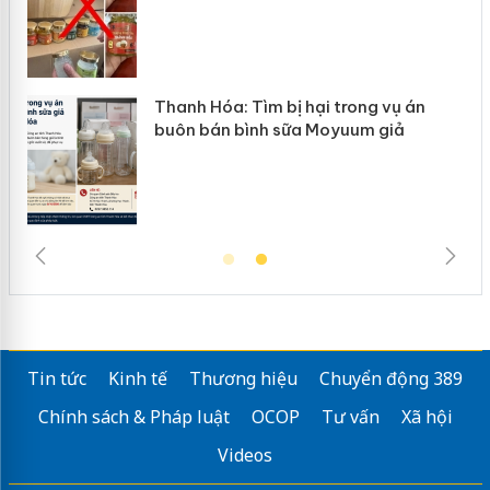
n
Thanh Hóa: Tìm bị hại trong vụ án
ke
buôn bán bình sữa Moyuum giả
Tin tức
Kinh tế
Thương hiệu
Chuyển động 389
Chính sách & Pháp luật
OCOP
Tư vấn
Xã hội
Videos