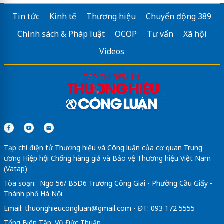
Tin tức
Kinh tế
Thương hiệu
Chuyển động 389
Chính sách & Pháp luật
OCOP
Tư vấn
Xã hội
Videos
Tạp chí điện tử Thương hiệu và Công luận của cơ quan Trung
ương Hiệp hội Chống hàng giả và Bảo vệ Thương hiệu Việt Nam
(Vatap)
Tòa soạn: Ngõ 56/ B5D6 Trương Công Giai - Phường Cầu Giấy -
Thành phố Hà Nội
Email:
thuonghieucongluan@gmail.com
- ĐT: 093 172 5555
Tổng Biên Tập: Vũ Đức Thuận