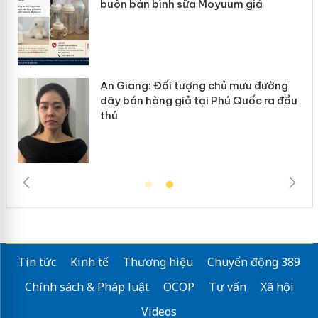
ke
buôn bán bình sữa Moyuum giả
An Giang: Đối tượng chủ mưu đường
ôi
dây bán hàng giả tại Phú Quốc ra đầu
thú
Tin tức
Kinh tế
Thương hiệu
Chuyển động 389
Chính sách & Pháp luật
OCOP
Tư vấn
Xã hội
Videos