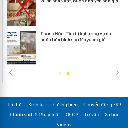
ào giả
mại trong tháng 7
 án
Hưng Yên: Xử lý 6 hộ kinh doanh bán
ả
hàng giả mạo nhãn hiệu Adidas, Nike
Tin tức
Kinh tế
Thương hiệu
Chuyển động 389
Chính sách & Pháp luật
OCOP
Tư vấn
Xã hội
Videos