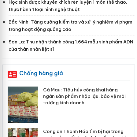
Học sinh được khuyến khích rèn luyện 1 môn thể thao,
thực hành 1 loại hình nghệ thuật
Bắc Ninh: Tăng cường kiểm tra và xử lý nghiêm vi phạm
trong hoạt động quảng cáo
Sơn La: Thu nhận thành công 1.664 mẫu sinh phẩm ADN
của thân nhân liệt sĩ
Chống hàng giả
ng
Khẩn trương xác minh, xử lý sản phẩ
vệ môi
Slimaura Care x3 sử dụng giấy phép
giả mạo
trong
Lào Cai xử lý 83 vụ vi phạm thương