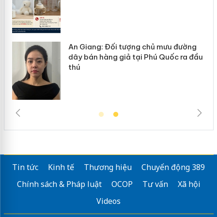
ường
Cà Mau: Tiêu hủy công khai hàng
a đầu
ngàn sản phẩm nhập lậu, bảo vệ môi
trường kinh doanh
Tin tức
Kinh tế
Thương hiệu
Chuyển động 389
Chính sách & Pháp luật
OCOP
Tư vấn
Xã hội
Videos