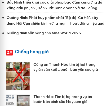
Bắc Ninh triển khai các giải pháp bảo đảm cung ứng đủ
xăng dầu phục vụ sản xuất, kinh doanh và tiêu dùng
Quảng Ninh: Phát huy phẩm chất "Bộ đội Cụ Hồ", xây
dựng Hội Cựu chiến binh vững mạnh, hoạt động hiệu quả
Quảng Ninh sẵn sàng cho Miss World 2026
Chống hàng giả
ong
Lào Cai xử lý 83 vụ vi phạm thương
o giả
mại trong tháng 7
án
Hưng Yên: Xử lý 6 hộ kinh doanh bán
hàng giả mạo nhãn hiệu Adidas, Nike