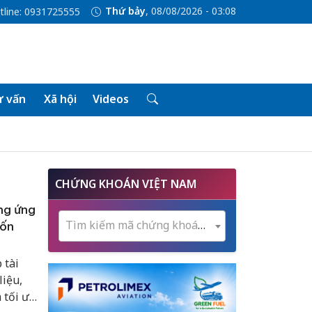
Thứ bảy
, 08/08/2026 - 03:08
tline: 0931725555
 vấn
Xã hội
Videos
CHỨNG KHOÁN VIỆT NAM
ng ứng
Tìm kiếm mã chứng khoán...
vốn
 tài
liệu,
 tối ưu