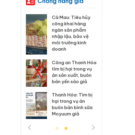
Chống hàng giả
ương xác
Cà Mau: Tiêu hủy
Khẩn
 lý sản
công khai hàng
minh,
imaura
ngàn sản phẩm
phẩm
 sử dụng
nhập lậu, bảo vệ
Care
ép giả mạo
môi trường kinh
giấy
doanh
xử lý 83 vụ
Lào C
 thương mại
Công an Thanh Hóa
vi p
áng 7
tìm bị hại trong vụ
trong
án sản xuất, buôn
bán yến sào giả
: Xử lý 6 hộ
Hưng 
anh bán
kinh
Thanh Hóa: Tìm bị
ả mạo nhãn
hàng
hại trong vụ án
das, Nike
hiệu 
buôn bán bình sữa
Moyuum giả