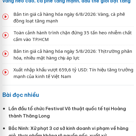
vàng neo cao, cà phê tăng mạnh, dầu thế giới bật tăng
Bản tin giá cả hàng hóa ngày 6/8/2026: Vàng, cà phê
đồng loạt tăng mạnh
Toàn cảnh hành trình chặn đứng 35 tấn heo nhiễm chất
cấm vào TP.HCM
Bản tin giá cả hàng hóa ngày 5/8/2026: Thị trường phân
hóa, nhiều mặt hàng chịu áp lực
Xuất nhập khẩu vượt 659,6 tỷ USD: Tín hiệu tăng trưởng
mạnh của kinh tế Việt Nam
Bài đọc nhiều
Lần đầu tổ chức Festival Võ thuật quốc tế tại Hoàng
thành Thăng Long
Bắc Ninh: Xử phạt 3 cơ sở kinh doanh vi phạm về hàng
giả, thực phẩm không rõ nguồn gốc, xuất xứ