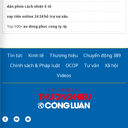
dán phim cách nhiệt ô tô
vay tiền online 24 24 hỗ trợ nợ xấu
Top 500+
ao dong phuc cong ty
đẹp
Sửa máy rửa bát bosch
Tin tức
Kinh tế
Thương hiệu
Chuyển động 389
Chính sách & Pháp luật
OCOP
Tư vấn
Xã hội
Videos