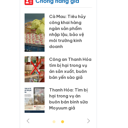
Chống hàng giả
ương xác
Cà Mau: Tiêu hủy
Khẩn
 lý sản
công khai hàng
minh,
imaura
ngàn sản phẩm
phẩm
 sử dụng
nhập lậu, bảo vệ
Care
ép giả mạo
môi trường kinh
giấy
doanh
xử lý 83 vụ
Lào C
 thương mại
Công an Thanh Hóa
vi p
áng 7
tìm bị hại trong vụ
trong
án sản xuất, buôn
bán yến sào giả
: Xử lý 6 hộ
Hưng 
anh bán
kinh
Thanh Hóa: Tìm bị
ả mạo nhãn
hàng
hại trong vụ án
das, Nike
hiệu 
buôn bán bình sữa
Moyuum giả