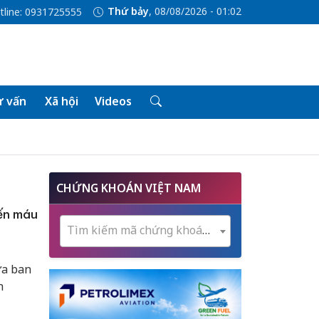
Thứ bảy
, 08/08/2026 - 01:02
tline: 0931725555
 vấn
Xã hội
Videos
CHỨNG KHOÁN VIỆT NAM
ến máu
Tìm kiếm mã chứng khoán...
̀a ban
h