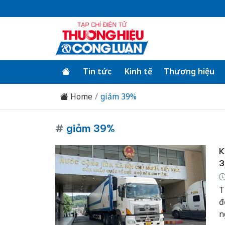
Tin tức
Kinh tế
Thương hiệu
Home
giảm 39%
#
giảm 39%
K
3
T
đ
n