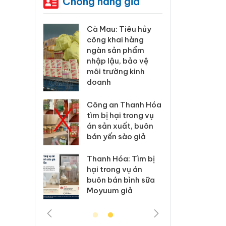
Chống hàng giả
ương xác
Cà Mau: Tiêu hủy
Khẩn
 lý sản
công khai hàng
minh,
imaura
ngàn sản phẩm
phẩm
 sử dụng
nhập lậu, bảo vệ
Care
ép giả mạo
môi trường kinh
giấy
doanh
xử lý 83 vụ
Lào C
 thương mại
Công an Thanh Hóa
vi p
áng 7
tìm bị hại trong vụ
trong
án sản xuất, buôn
bán yến sào giả
: Xử lý 6 hộ
Hưng 
anh bán
kinh
Thanh Hóa: Tìm bị
ả mạo nhãn
hàng
hại trong vụ án
das, Nike
hiệu 
buôn bán bình sữa
Moyuum giả