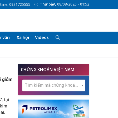
Thứ bảy
, 08/08/2026 - 01:52
tline: 0931725555
 vấn
Xã hội
Videos
CHỨNG KHOÁN VIỆT NAM
i giảm
Tìm kiếm mã chứng khoán...
, tại
 kim
ái.