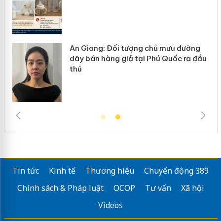
iang: Đối tượng chủ mưu đường
Cà Mau: Ti
bán hàng giả tại Phú Quốc ra đầu
ngàn sản p
trường kin
Tin tức
Kinh tế
Thương hiệu
Chuyển động 389
Chính sách & Pháp luật
OCOP
Tư vấn
Xã hội
Videos