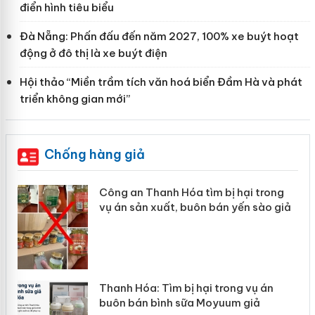
điển hình tiêu biểu
Đà Nẵng: Phấn đấu đến năm 2027, 100% xe buýt hoạt
động ở đô thị là xe buýt điện
Hội thảo “Miền trầm tích văn hoá biển Đầm Hà và phát
triển không gian mới”
Chống hàng giả
 an Thanh Hóa tìm bị hại trong
Lào Cai xử 
n sản xuất, buôn bán yến sào giả
mại trong 
h Hóa: Tìm bị hại trong vụ án
Hưng Yên: X
 bán bình sữa Moyuum giả
hàng giả mạ