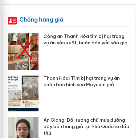
Chống hàng giả
ong
Lào Cai xử lý 83 vụ vi phạm thương
o giả
mại trong tháng 7
án
Hưng Yên: Xử lý 6 hộ kinh doanh bán
hàng giả mạo nhãn hiệu Adidas, Nike
ường
Cà Mau: Tiêu hủy công khai hàng
a đầu
ngàn sản phẩm nhập lậu, bảo vệ môi
trường kinh doanh