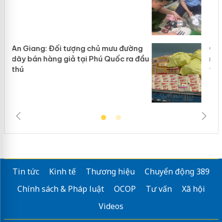
g
Cà Mau: Tiêu hủy công khai hàng
đầu
ngàn sản phẩm nhập lậu, bảo vệ môi
trường kinh doanh
Tin tức
Kinh tế
Thương hiệu
Chuyển động 389
Chính sách & Pháp luật
OCOP
Tư vấn
Xã hội
Videos