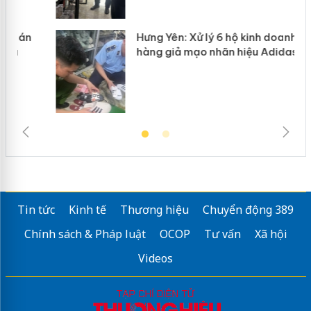
Hưng Yên: Xử lý 6 hộ kinh doanh bán
hàng giả mạo nhãn hiệu Adidas, Nike
Tin tức
Kinh tế
Thương hiệu
Chuyển động 389
Chính sách & Pháp luật
OCOP
Tư vấn
Xã hội
Videos