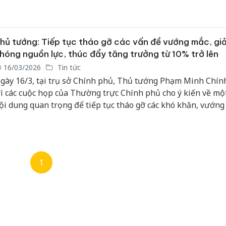
ghị quyết Đại hội Đảng toàn quốc lần thứ XIV và Nghị quyết 
ảng bộ tỉnh nhiệm kỳ 2025 - 2030.
hủ tướng: Tiếp tục tháo gỡ các vấn đề vướng mắc, giả
hóng nguồn lực, thúc đẩy tăng trưởng từ 10% trở lên
16/03/2026
Tin tức
gày 16/3, tại trụ sở Chính phủ, Thủ tướng Phạm Minh Chín
rì các cuộc họp của Thường trực Chính phủ cho ý kiến về mộ
ội dung quan trọng để tiếp tục tháo gỡ các khó khăn, vướng
ác vấn đề, dự án tồn đọng, kéo dài, khơi thông, giải phóng, 
ộng và sử dụng hiệu quả các nguồn lực, thúc đẩy các động l
riển, góp phần phát triển nhanh và bền vững, thực hiện mục
ăng trưởng kinh tế từ 10% trở lên.
1