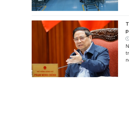
N
Đ
T
p
N
t
n
c
đ
t
t