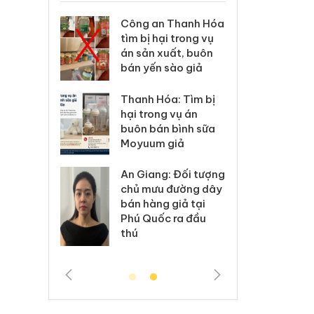
xử lý 83 vụ
Công an Thanh Hóa
Lào C
 thương mại
tìm bị hại trong vụ
vi p
áng 7
án sản xuất, buôn
trong
bán yến sào giả
: Xử lý 6 hộ
Hưng 
Thanh Hóa: Tìm bị
anh bán
kinh
hại trong vụ án
ả mạo nhãn
hàng
buôn bán bình sữa
das, Nike
hiệu 
Moyuum giả
 Tiêu hủy
Cà M
An Giang: Đối tượng
ai hàng
công
chủ mưu đường dây
n phẩm
ngàn
bán hàng giả tại
, bảo vệ
nhập 
Phú Quốc ra đầu
ng kinh
môi t
thú
doan