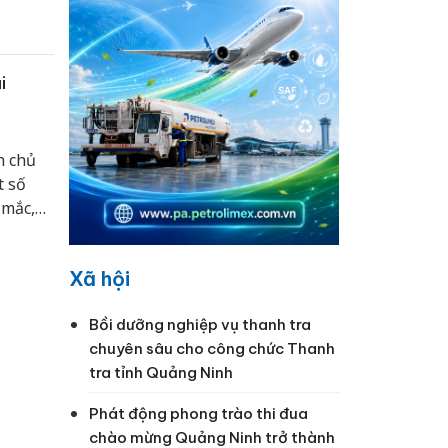
Đại hội
i
h chủ
t số
 mắc,
huy
ực phát
Xã hội
 tiêu
Bồi dưỡng nghiệp vụ thanh tra
chuyên sâu cho công chức Thanh
tra tỉnh Quảng Ninh
Phát động phong trào thi đua
chào mừng Quảng Ninh trở thành