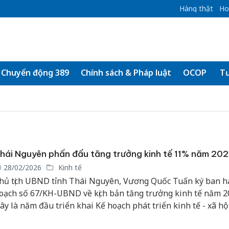
Hàng thật
Ho
Chuyển động 389
Chính sách & Pháp luật
OCOP
Tư
hái Nguyên phấn đấu tăng trưởng kinh tế 11% năm 20
28/02/2026
Kinh tế
hủ tịch UBND tỉnh Thái Nguyên, Vương Quốc Tuấn ký ban h
oạch số 67/KH-UBND về kịch bản tăng trưởng kinh tế năm 2
ây là năm đầu triển khai Kế hoạch phát triển kinh tế - xã hội
oạn 2026 - 2030, giữ vai trò bản lề trong thực hiện các mục t