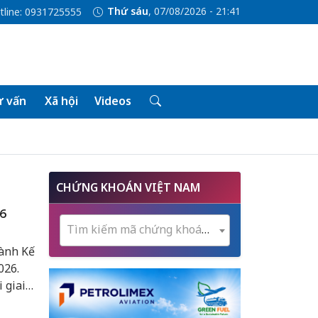
Thứ sáu
, 07/08/2026 - 21:41
tline: 0931725555
 vấn
Xã hội
Videos
CHỨNG KHOÁN VIỆT NAM
26
Tìm kiếm mã chứng khoán...
ành Kế
026.
 giai
iêu