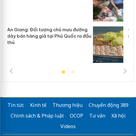
g
Cà Mau: Tiêu hủy công khai hàng
đầu
ngàn sản phẩm nhập lậu, bảo vệ môi
trường kinh doanh
Tin tức
Kinh tế
Thương hiệu
Chuyển động 389
Chính sách & Pháp luật
OCOP
Tư vấn
Xã hội
Videos