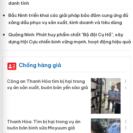
danh tính
Bắc Ninh triển khai các giải pháp bảo đảm cung ứng đủ
xăng dầu phục vụ sản xuất, kinh doanh và tiêu dùng
Quảng Ninh: Phát huy phẩm chất "Bộ đội Cụ Hồ", xây
dựng Hội Cựu chiến binh vững mạnh, hoạt động hiệu quả
Chống hàng giả
g
Lào Cai xử lý 83 vụ vi phạm thương
giả
mại trong tháng 7
Hưng Yên: Xử lý 6 hộ kinh doanh bán
hàng giả mạo nhãn hiệu Adidas, Nike