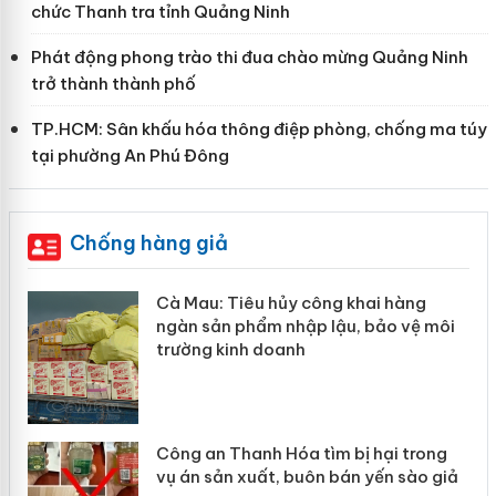
chức Thanh tra tỉnh Quảng Ninh
Phát động phong trào thi đua chào mừng Quảng Ninh
trở thành thành phố
TP.HCM: Sân khấu hóa thông điệp phòng, chống ma túy
tại phường An Phú Đông
Chống hàng giả
ai hàng
Khẩn trương xác minh, xử lý sản
bảo vệ môi
Slimaura Care x3 sử dụng giấy 
giả mạo
 hại trong
Lào Cai xử lý 83 vụ vi phạm thư
yến sào giả
mại trong tháng 7