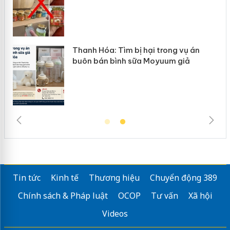
ng vụ án
Hưng Yên: Xử lý 6 hộ kinh doanh 
m giả
hàng giả mạo nhãn hiệu Adidas, 
Tin tức
Kinh tế
Thương hiệu
Chuyển động 389
Chính sách & Pháp luật
OCOP
Tư vấn
Xã hội
Videos