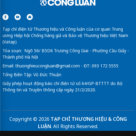
Tạp chí điện tử Thương hiệu và Công luận của cơ quan Trung
ương Hiệp hội Chống hàng giả và Bảo vệ Thương hiệu Việt Nam
(Vatap)
Tòa soạn: Ngõ 56/ B5D6 Trương Công Giai - Phường Cầu Giấy -
Thành phố Hà Nội
Email:
thuonghieucongluan@gmail.com
- ĐT: 093 172 5555
Tổng Biên Tập: Vũ Đức Thuận
Giấy phép hoạt động báo chí điện tử số 64/GP-BTTTT do Bộ
Thông tin và Truyền thông cấp ngày 21/2/2020.
Copyright © 2026
TẠP CHÍ THƯƠNG HIỆU & CÔNG
LUẬN
. All Rights Reserved.
Bản quyền thuộc Tạp chí Thương hiệu và Công luận. Cấm