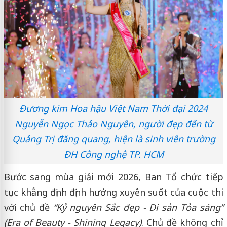
Đương kim Hoa hậu Việt Nam Thời đại 2024
Nguyễn Ngọc Thảo Nguyên, người đẹp đến từ
Quảng Trị đăng quang, hiện là sinh viên trường
ĐH Công nghệ TP. HCM
Bước sang mùa giải mới 2026, Ban Tổ chức tiếp
tục khẳng định định hướng xuyên suốt của cuộc thi
với chủ đề
“Kỷ nguyên Sắc đẹp
-
Di sản Tỏa sáng”
(Era of Beauty
-
Shining Legacy)
. Chủ đề không chỉ