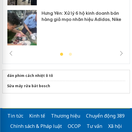
Hưng Yên: Xử lý 6 hộ kinh doanh bán
hàng giả mạo nhãn hiệu Adidas, Nike
dán phim cách nhiệt ô tô
Sửa máy rửa bát bosch
Tin tức
Kinh tế
Thương hiệu
Chuyển động 389
Chính sách & Pháp luật
OCOP
Tư vấn
Xã hội