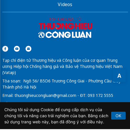
Videos
Tạp chí điện tử Thương hiệu và Công luận của cơ quan Trung
ương Hiệp hội Chống hàng giả và Bảo vệ Thương hiệu Việt Nam
(Vatap)
A
Tòa soạn: Ngõ 56/ B5D6 Trương Công Giai - Phường Cầu Giấy -
Thành phố Hà Nội
Email:
thuonghieucongluan@gmail.com
- ĐT: 093 172 5555
Tổng Biên Tập: Vũ Đức Thuận
Chúng tôi sử dụng Cookie để cung cấp dịch vụ của
Giấy phép hoạt động báo chí điện tử số 64/GP-BTTTT do Bộ
chúng tôi và nâng cao trải nghiệm của bạn. Bằng cách
OK
Thông tin và Truyền thông cấp ngày 21/2/2020.
sử dụng trang web này, bạn đã đồng ý với điều này.