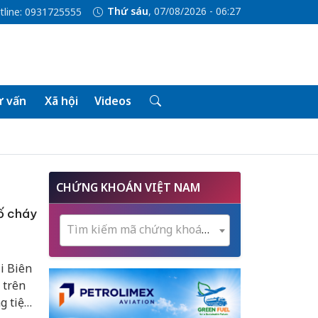
Thứ sáu
, 07/08/2026 - 06:27
tline: 0931725555
 vấn
Xã hội
Videos
CHỨNG KHOÁN VIỆT NAM
ố cháy
Tìm kiếm mã chứng khoán...
i Biên
 trên
g tiện