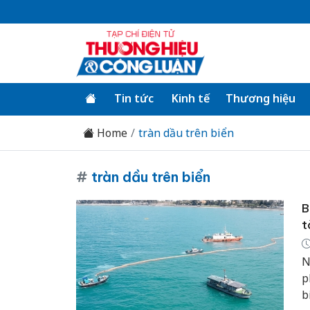
Tin tức
Kinh tế
Thương hiệu
Home
tràn dầu trên biển
#
tràn dầu trên biển
B
t
N
p
b