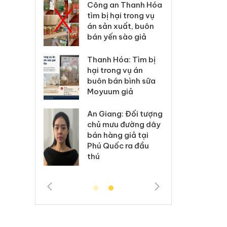
xử lý 83 vụ
Công an Thanh Hóa
Lào C
 thương mại
tìm bị hại trong vụ
vi p
áng 7
án sản xuất, buôn
trong
bán yến sào giả
: Xử lý 6 hộ
Hưng 
Thanh Hóa: Tìm bị
anh bán
kinh
hại trong vụ án
ả mạo nhãn
hàng
buôn bán bình sữa
das, Nike
hiệu 
Moyuum giả
 Tiêu hủy
Cà M
An Giang: Đối tượng
ai hàng
công
chủ mưu đường dây
n phẩm
ngàn
bán hàng giả tại
, bảo vệ
nhập 
Phú Quốc ra đầu
ng kinh
môi t
thú
doan