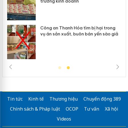
ng kinh doanh
giả mạo
 an Thanh Hóa tìm bị hại trong
Lào Cai xử 
n sản xuất, buôn bán yến sào giả
mại trong 
Tin tức
Kinh tế
Thương hiệu
Chuyển động 389
Chính sách & Pháp luật
OCOP
Tư vấn
Xã hội
Videos