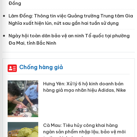
Đồng
Lâm Đồng: Thông tin việc Quảng trường Trung tâm Gia
Nghĩa xuất hiện lún, nứt sau gần hai tuần sử dụng
Ngày hội toàn dân bảo vệ an ninh Tổ quốc tại phường
Đa Mai, tỉnh Bắc Ninh
Chống hàng giả
 Yên: Xử lý 6 hộ kinh doanh bán
Bảo vệ thươ
 giả mạo nhãn hiệu Adidas, Nike
“mất bò mớ
au: Tiêu hủy công khai hàng
Khẩn trương
 sản phẩm nhập lậu, bảo vệ môi
Slimaura C