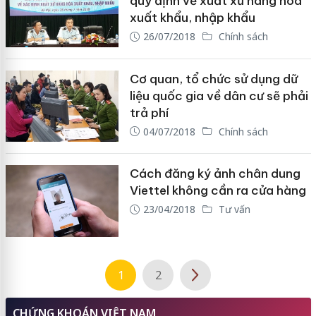
quy định về xuất xứ hàng hóa
xuất khẩu, nhập khẩu
26/07/2018
Chính sách
Cơ quan, tổ chức sử dụng dữ
liệu quốc gia về dân cư sẽ phải
trả phí
04/07/2018
Chính sách
Cách đăng ký ảnh chân dung
Viettel không cần ra cửa hàng
23/04/2018
Tư vấn
1
2
CHỨNG KHOÁN VIỆT NAM