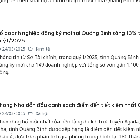
ụng để triển khai dự án Khu du lịch Indochina Quảng Bình R
ại xã Quang Phú, TP. Đồng Hới. Lý do thu hồi là doanh nghiệ
hông thực hiện đầy đủ nghĩa vụ tài chính theo quy định.
Cà Mau:
công kh
ngàn sả
ố doanh nghiệp đăng ký mới tại Quảng Bình tăng 13% 
nhập lậu
uý I/2025
môi trườ
24/03/2025
Kinh tế
doanh
hông tin từ Sở Tài chính, trong quý I/2025, tỉnh Quảng Bình
ăng ký mới cho 149 doanh nghiệp với tổng số vốn gần 1.100 
Công an
tìm bị hạ
ồng.
án sản x
bán yến 
Thanh Hó
hong Nha dẫn đầu danh sách điểm đến tiết kiệm nhất
hại tron
buôn bán
24/03/2025
Xã hội
Moyuum 
heo công bố mới nhất của nền tảng du lịch trực tuyến Agoda
ha, tỉnh Quảng Bình được xếp hạng là điểm đến tiết kiệm n
hâu Á, dựa trên phân tích giá phòng trung bình tại 180 thà