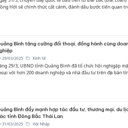
gày 31/3, chuyến bay quốc tế đầu tiên từ Đài Bắc (Đài Loan)
ồng Hới sẽ chính thức cất cánh, đánh dấu bước tiến quan t
rong việc kết nối giao thương, du lịch giữa Quảng Bình và Đà
uảng Bình tăng cường đối thoại, đồng hành cùng doa
ghiệp
29/03/2025
Kinh tế
áng 29/3, UBND tỉnh Quảng Bình đã tổ chức hội nghị gặp mặ
hoại với hơn 200 doanh nghiệp và nhà đầu tư trên địa bàn tỉ
uảng Bình đẩy mạnh hợp tác đầu tư, thương mại, du lịc
ác tỉnh Đông Bắc Thái Lan
31/03/2025
Hội Nhập