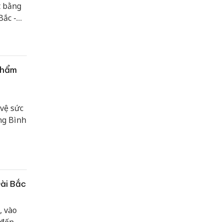
t bằng
Bắc -
phẩm
vệ sức
g Bình
Đài Bắc
, vào