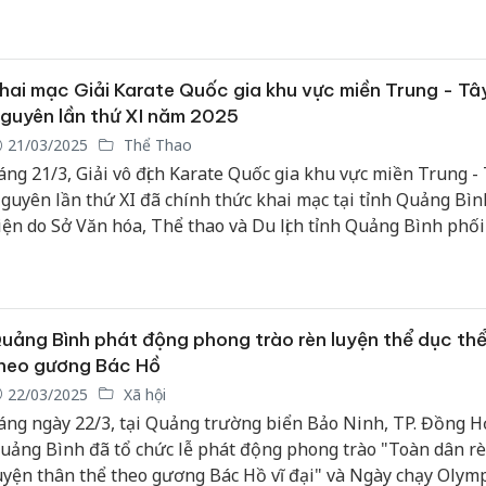
hính cấp xã trước ngày 22/3.
hai mạc Giải Karate Quốc gia khu vực miền Trung - Tâ
guyên lần thứ XI năm 2025
21/03/2025
Thể Thao
áng 21/3, Giải vô địch Karate Quốc gia khu vực miền Trung -
guyên lần thứ XI đã chính thức khai mạc tại tỉnh Quảng Bìn
iện do Sở Văn hóa, Thể thao và Du lịch tỉnh Quảng Bình phố
ới Liên đoàn Karate tỉnh và Tổng cục Thể dục - Thể thao Vi
ổ chức.
uảng Bình phát động phong trào rèn luyện thể dục th
heo gương Bác Hồ
22/03/2025
Xã hội
áng ngày 22/3, tại Quảng trường biển Bảo Ninh, TP. Đồng Hớ
uảng Bình đã tổ chức lễ phát động phong trào "Toàn dân r
uyện thân thể theo gương Bác Hồ vĩ đại" và Ngày chạy Olymp