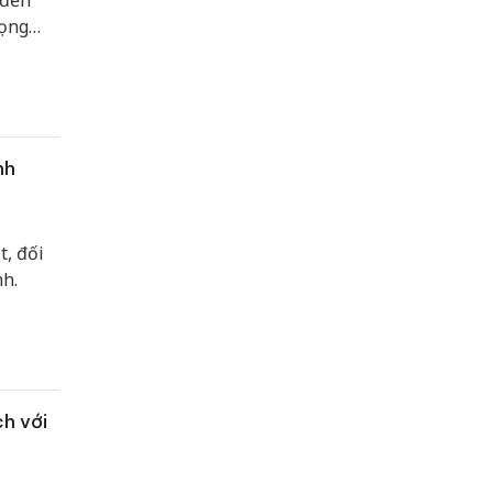
 đến
rọng
i Loan.
nh
t, đối
nh.
h với