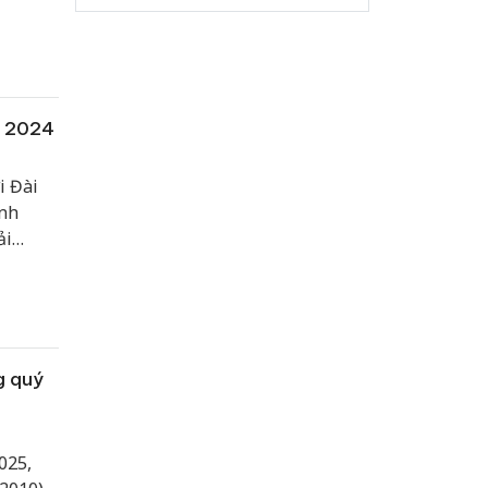
m 2024
i Đài
anh
ải
tuyên
g quý
025,