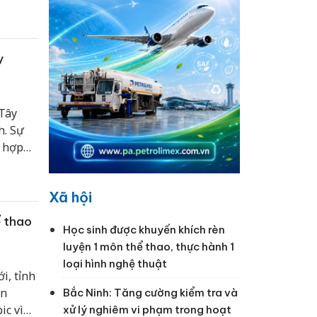
y
 Tây
h. Sự
i hợp
ệt Nam
Xã hội
ể thao
Học sinh được khuyến khích rèn
luyện 1 môn thể thao, thực hành 1
loại hình nghệ thuật
i, tỉnh
èn
Bắc Ninh: Tăng cường kiểm tra và
ic vì
xử lý nghiêm vi phạm trong hoạt