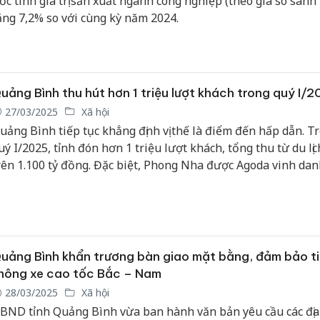
ớc tính giá trị sản xuất ngành công nghiệp (theo giá so sánh
ăng 7,2% so với cùng kỳ năm 2024.
uảng Bình thu hút hơn 1 triệu lượt khách trong quý I/
27/03/2025
Xã hội
uảng Bình tiếp tục khẳng định vị thế là điểm đến hấp dẫn. T
uý I/2025, tỉnh đón hơn 1 triệu lượt khách, tổng thu từ du lịc
rên 1.100 tỷ đồng. Đặc biệt, Phong Nha được Agoda vinh dan
iểm đến tiết kiệm nhất Châu Á mùa xuân 2025, hứa hẹn thu
ông đảo du khách.
uảng Bình khẩn trương bàn giao mặt bằng, đảm bảo t
hông xe cao tốc Bắc – Nam
28/03/2025
Xã hội
BND tỉnh Quảng Bình vừa ban hành văn bản yêu cầu các địa