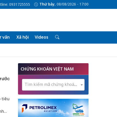
Thứ bảy
, 08/08/2026 - 17:00
tline: 0931725555
 vấn
Xã hội
Videos
CHỨNG KHOÁN VIỆT NAM
trước
Tìm kiếm mã chứng khoán...
 tiêu
nh