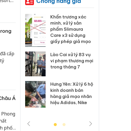
Chống hàng giả
esort
p này
 Tiêu hủy
Khẩn trương xác
Cà M
ai hàng
minh, xử lý sản
công
n phẩm
phẩm Slimaura
ngàn
trong
, bảo vệ
Care x3 sử dụng
nhập 
ng kinh
giấy phép giả mạo
môi t
doan
 đã cấp
Lào Cai xử lý 83 vụ
tỷ
 Thanh Hóa
vi phạm thương mại
Công
i trong vụ
trong tháng 7
tìm b
uất, buôn
án sả
sào giả
bán y
Hưng Yên: Xử lý 6 hộ
kinh doanh bán
a: Tìm bị
Than
hàng giả mạo nhãn
 Châu Á
g vụ án
hại t
hiệu Adidas, Nike
 bình sữa
buôn
giả
Moyu
, Phong
hất
nh phố