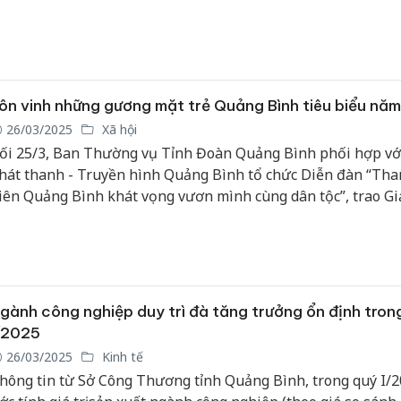
u lịch hàng đầu khu vực.
ôn vinh những gương mặt trẻ Quảng Bình tiêu biểu nă
26/03/2025
Xã hội
ối 25/3, Ban Thường vụ Tỉnh Đoàn Quảng Bình phối hợp vớ
hát thanh - Truyền hình Quảng Bình tổ chức Diễn đàn “Th
iên Quảng Bình khát vọng vươn mình cùng dân tộc”, trao Gi
hưởng “Gương mặt trẻ Quảng Bình tiêu biểu năm 2024” và 
ương thanh niên tiên tiến làm theo lời Bác năm 2025.
gành công nghiệp duy trì đà tăng trưởng ổn định tron
/2025
26/03/2025
Kinh tế
hông tin từ Sở Công Thương tỉnh Quảng Bình, trong quý I/2