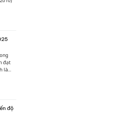
 2010)
2025
rong
h đạt
h là
 hút
iến độ