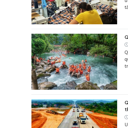
ư
t
Q
Q
q
t
đ
đ
Q
t
U