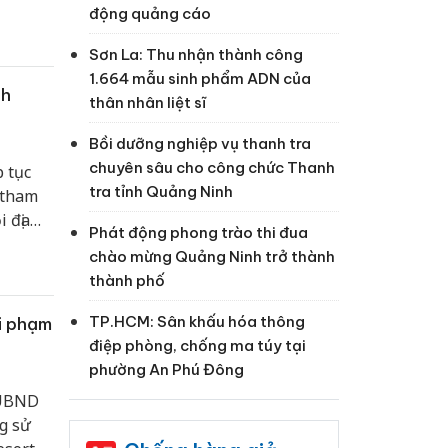
động quảng cáo
Sơn La: Thu nhận thành công
1.664 mẫu sinh phẩm ADN của
nh
thân nhân liệt sĩ
Bồi dưỡng nghiệp vụ thanh tra
chuyên sâu cho công chức Thanh
 tục
tra tỉnh Quảng Ninh
 tham
 địa
Phát động phong trào thi đua
 đạt
chào mừng Quảng Ninh trở thành
thành phố
TP.HCM: Sân khấu hóa thông
vi phạm
điệp phòng, chống ma túy tại
phường An Phú Đông
-UBND
g sử