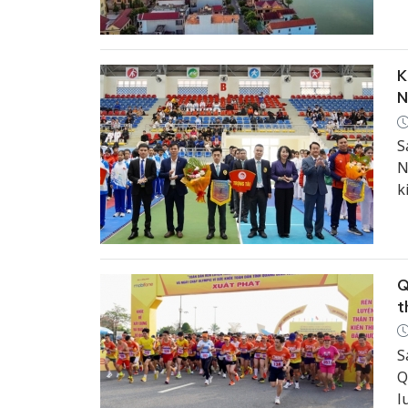
c
K
N
S
N
k
v
t
Q
t
S
Q
l