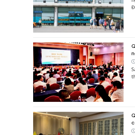
n
Đ
t
Q
n
S
t
Q
c