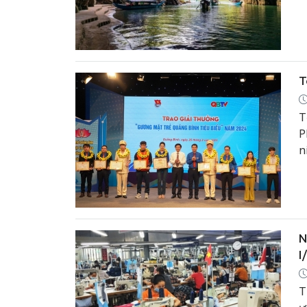
d
T
T
P
n
t
d
N
I
T