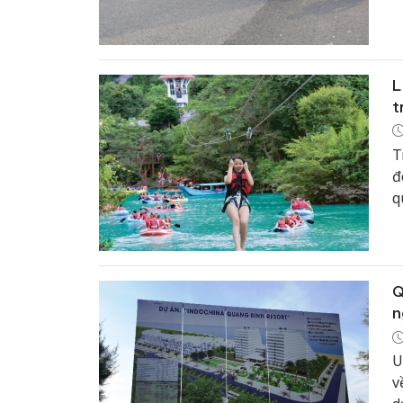
s
L
t
T
đ
q
đ
g
Q
n
U
v