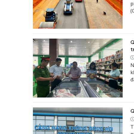
p
(
N
Q
t
N
k
đ
Q
T