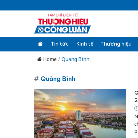
Tin tức
Kinh tế
Thương hiệu
Home
Quảng Bình
#
Quảng Bình
Q
2
N
c
p