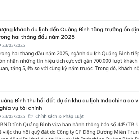
ức khỏe toàn dân năm 2025.
ượng khách du lịch đến Quảng Bình tăng trưởng ổn đị
rong hai tháng đầu năm 2025
23/03/2025
rong hai tháng đầu năm 2025, ngành du lịch Quảng Bình tiếp
ón nhận những tín hiệu tích cực với gần 700.000 lượt khách
uan, tăng 5,4% so với cùng kỳ năm trước. Trong đó, khách nội
ạt khoảng 652.000 lượt, tăng 5%, còn khách quốc tế ước tính
ần 35.000 lượt, tăng 14,3%.
uảng Bình thu hồi đất dự án khu du lịch Indochina do 
ghĩa vụ tài chính
23/03/2025
Chính sách & Pháp Luật
BND tỉnh Quảng Bình vừa ban hành thông báo số 445/TB
ề việc thu hồi quỹ đất do Công ty CP Đông Dương Miền Trun