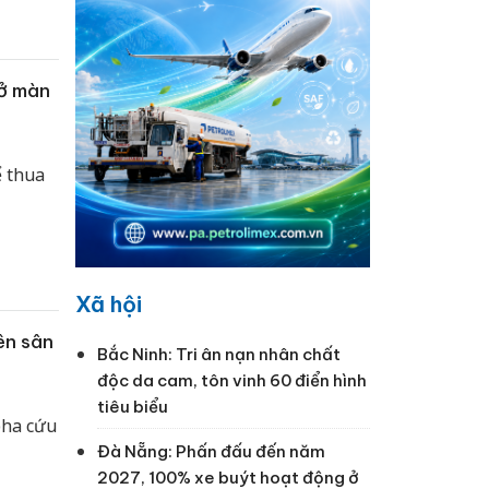
mở màn
ể thua
Xã hội
ên sân
Bắc Ninh: Tri ân nạn nhân chất
độc da cam, tôn vinh 60 điển hình
tiêu biểu
pha cứu
Đà Nẵng: Phấn đấu đến năm
2027, 100% xe buýt hoạt động ở