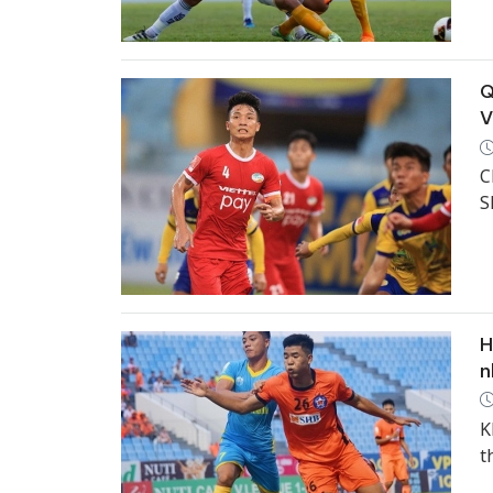
Q
V
C
S
H
n
K
t