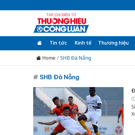
Tin tức
Kinh tế
Thương hiệu
Home
SHB Đà Nẵng
#
SHB Đà Nẵng
Đ
S
X