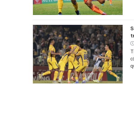
S
t
T
c
q