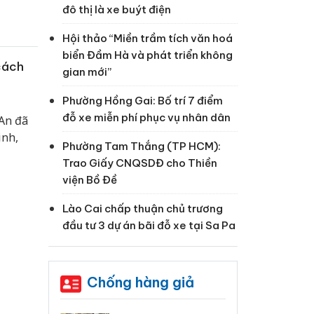
đô thị là xe buýt điện
Hội thảo “Miền trầm tích văn hoá
biển Đầm Hà và phát triển không
cách
gian mới”
Phường Hồng Gai: Bố trí 7 điểm
đỗ xe miễn phí phục vụ nhân dân
An đã
inh,
Phường Tam Thắng (TP HCM):
Trao Giấy CNQSDĐ cho Thiền
viện Bồ Đề
Lào Cai chấp thuận chủ trương
đầu tư 3 dự án bãi đỗ xe tại Sa Pa
Chống hàng giả