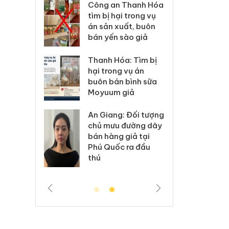
 83 vụ
Công an Thanh Hóa
Lào Cai xử
ng mại
tìm bị hại trong vụ
vi phạm t
7
án sản xuất, buôn
trong thá
bán yến sào giả
lý 6 hộ
Hưng Yên: 
Thanh Hóa: Tìm bị
án
kinh doan
hại trong vụ án
o nhãn
hàng giả 
buôn bán bình sữa
Nike
hiệu Adida
Moyuum giả
 hủy
Cà Mau: T
An Giang: Đối tượng
ng
công khai
chủ mưu đường dây
ẩm
ngàn sản
bán hàng giả tại
 vệ
nhập lậu,
Phú Quốc ra đầu
nh
môi trườn
thú
doanh