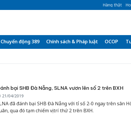
Hàng thật
Ho
Chuyển động 389
Chính sách & Pháp luật
OCOP
Tư
ánh bại SHB Đà Nẵng, SLNA vươn lên số 2 trên BXH
21/04/2019
LNA đã đánh bại SHB Đà Nẵng với tỉ số 2-0 ngay trên sân H
uân, qua đó tạm chiếm vị trí thứ 2 trên BXH.