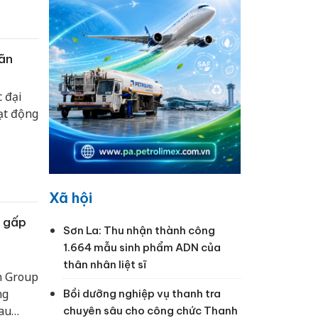
oãn
c đại
ạt động
Xã hội
 gấp
Sơn La: Thu nhận thành công
1.664 mẫu sinh phẩm ADN của
thân nhân liệt sĩ
n Group
ng
Bồi dưỡng nghiệp vụ thanh tra
au
chuyên sâu cho công chức Thanh