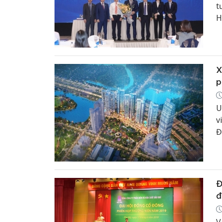
t
H
c
–
X
p
U
v
Đ
l
Đ
đ