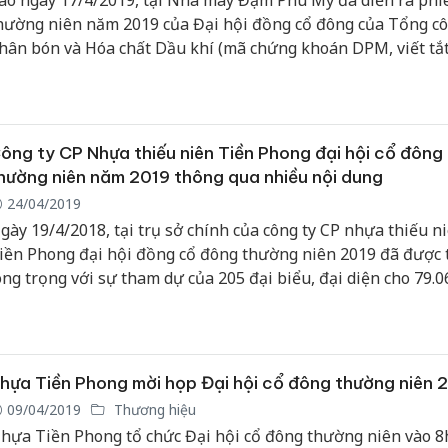
ào ngày 17/4/2019, tại Nhà máy Đạm Phú Mỹ đã diễn ra phi
hường niên năm 2019 của Đại hội đồng cổ đông của Tổng cô
hân bón và Hóa chất Dầu khí (mã chứng khoán DPM, viết tắt
VFCCo) với sự tham dự của các cổ đông sở hữu 76,13% số lư
hần có quyền biểu quyết.
ông ty CP Nhựa thiếu niên Tiền Phong đại hội cổ đông
hường niên năm 2019 thông qua nhiều nội dung
24/04/2019
gày 19/4/2018, tại trụ sở chính của công ty CP nhựa thiếu n
iền Phong đại hội đồng cổ đông thường niên 2019 đã được 
ong trọng với sự tham dự của 205 đại biểu, đại diện cho 79.0
ổ phần và chiếm 88,5943% số cổ phiếu có quyền biểu quyết. 
ã nhất trí thông qua các chỉ tiêu kinh doanh trong năm 2019
ó mục tiêu doanh thu của năm 2019 đặt ra là 5000 tỷ đồng, tỉ
ăng trưởng dự kiến 10% so với 2018, sản lượng bán hàng đạ
hựa Tiền Phong mời họp Đại hội cổ đông thường niên 
9,250 tấn lợi nhuận trước thuế năm 2019 dự kiến là 425 tỷ đ
09/04/2019
Thương hiệu
hựa Tiền Phong tổ chức Đại hội cổ đông thường niên vào 8