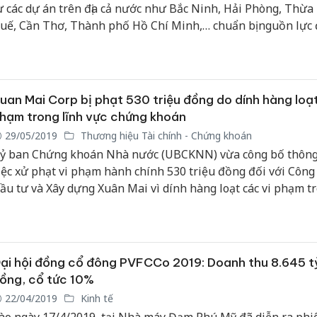
ư các dự án trên địa cả nước như Bắc Ninh, Hải Phòng, Thừa
uế, Cần Thơ, Thành phố Hồ Chí Minh,… chuẩn bị nguồn lực 
hiếm lĩnh thị trường với tỷ lệ tăng trưởng lợi nhuận bình q
 15%/năm giai đoạn nhiệm kỳ mới 2020-2025.
uan Mai Corp bị phạt 530 triệu đồng do dính hàng loạt
hạm trong lĩnh vực chứng khoán
29/05/2019
Thương hiệu Tài chính - Chứng khoán
ỷ ban Chứng khoán Nhà nước (UBCKNN) vừa công bố thông 
iệc xử phạt vi phạm hành chính 530 triệu đồng đối với Công
ầu tư và Xây dựng Xuân Mai vì dính hàng loạt các vi phạm t
ĩnh vực chứng khoán.
ại hội đồng cổ đông PVFCCo 2019: Doanh thu 8.645 t
ồng, cổ tức 10%
22/04/2019
Kinh tế