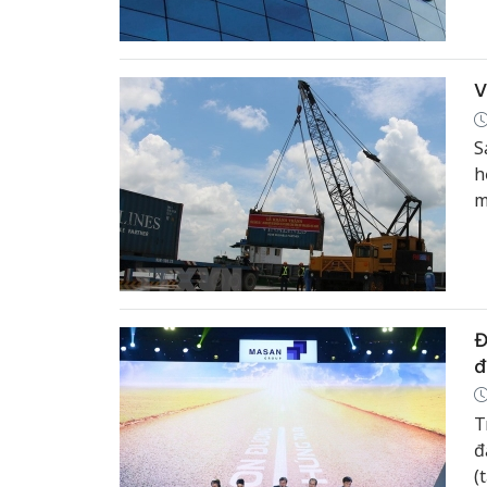
V
S
h
m
Đ
đ
T
đ
(