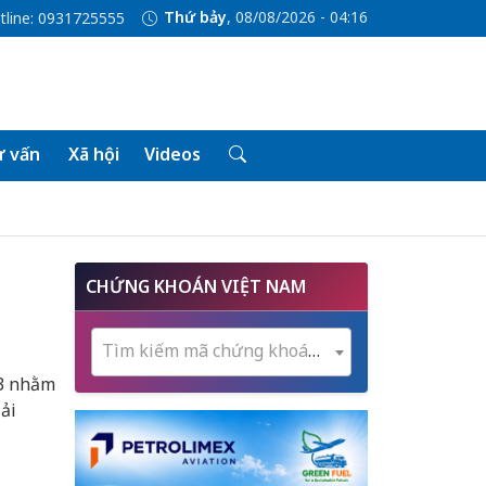
Thứ bảy
, 08/08/2026 - 04:16
tline: 0931725555
 vấn
Xã hội
Videos
CHỨNG KHOÁN VIỆT NAM
Tìm kiếm mã chứng khoán...
 3 nhằm
ải