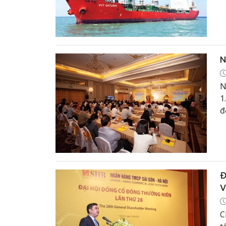
N
N
1
đ
Đ
V
C