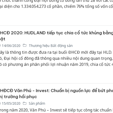
ổ chức thành công Đại hội đồng cổ đông lần thứ 28 với các c
ại diện cho 1.334.054.273 cổ phần, chiếm 76% tổng số vốn c
ó quyền tham dự Đại hội.
HCĐ 2020: HUDLAND tiếp tục chia cổ tức khủng bằng
ặt
14/06/2020
Thương hiệu Bất động sản
ây là thông tin được đưa ra tại buổi ĐHCĐ mới đây tại HLD.
ó, Đại hội cổ đông đã thông qua nhiều nội dung quan trọng,
ó có phương án phân phối lợi nhuận năm 2019, chia cổ tức 
HĐCĐ Văn Phú - Invest: Chuẩn bị nguồn lực để bứt phá
hị trường hồi phục
15/05/2020
Sản phẩm
rong năm 2020, Văn Phú – Invest sẽ tiếp tục công tác chuẩn 