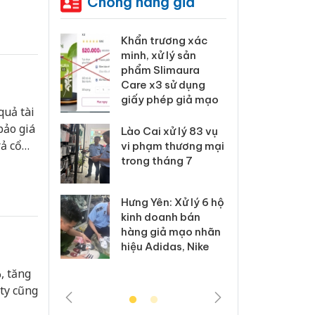
Chống hàng giả
 đồng,
 Tiêu hủy
Khẩn trương xác
Cà M
ai hàng
minh, xử lý sản
công
n phẩm
phẩm Slimaura
ngàn
, bảo vệ
Care x3 sử dụng
nhập 
ng kinh
giấy phép giả mạo
môi t
quả tài
doan
ảo giá
Lào Cai xử lý 83 vụ
̉ cổ
 Thanh Hóa
vi phạm thương mại
Công
i trong vụ
trong tháng 7
tìm b
 tác
uất, buôn
án sả
sào giả
bán y
Hưng Yên: Xử lý 6 hộ
kinh doanh bán
a: Tìm bị
Than
hàng giả mạo nhãn
g vụ án
hại t
hiệu Adidas, Nike
 bình sữa
buôn
giả
Moyu
, tăng
 ty cũng