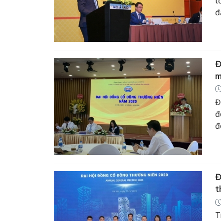
t
đ
c
Đ
m
Đ
đ
đ
Đ
t
T