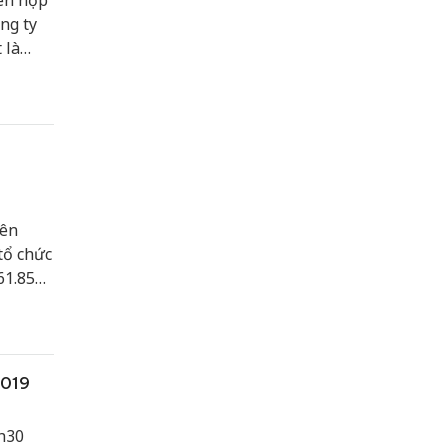
ên họp
ng ty
 là
ợng cổ
iên
tổ chức
61.857
Đại hội
, trong
 lệ
t
2019
ồng.
h30