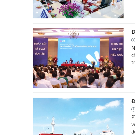
d
t
Đ
N
c
t
t
đ
Đ
P
v
d