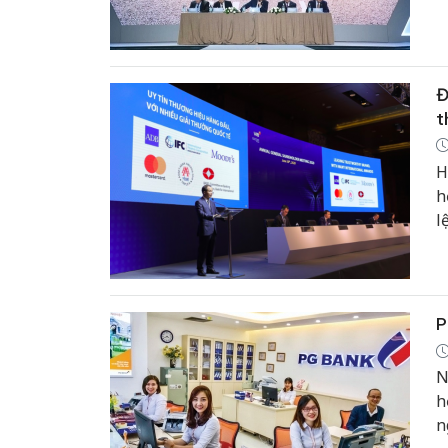
t
d
Đ
t
H
h
l
P
N
h
n