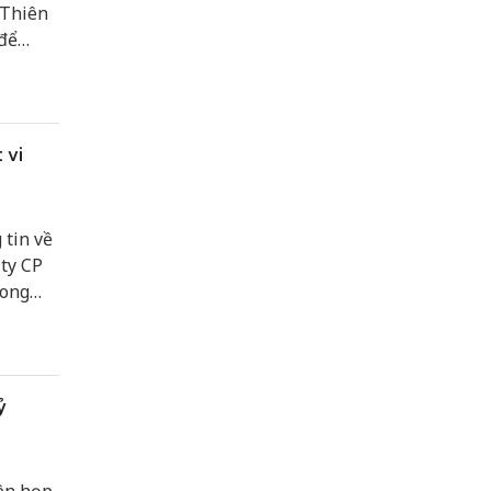
 Thiên
để
uân 10%
 vi
tin về
 ty CP
rong
ỷ