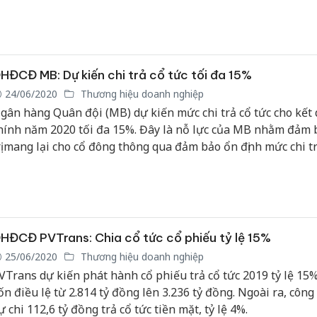
oanh năm 2020 với mục tiêu lợi nhuận trước thuế đạt 190 tỷ
ăng 112% so với năm trước.
Cà Mau:
công kh
ngàn sả
HĐCĐ MB: Dự kiến chi trả cổ tức tối đa 15%
nhập lậu
24/06/2020
Thương hiệu doanh nghiệp
môi trườ
gân hàng Quân đội (MB) dự kiến mức chi trả cổ tức cho kết 
doanh
hính năm 2020 tối đa 15%. Đây là nỗ lực của MB nhằm đảm b
rị mang lại cho cổ đông thông qua đảm bảo ổn định mức chi tra
Công an
tìm bị hạ
ức hàng năm, ngay trong bối cảnh hoạt động kinh doanh chịu
án sản x
ộng tiêu cực bởi dịch bệnh Covid 19.
bán yến 
Thanh Hó
HĐCĐ PVTrans: Chia cổ tức cổ phiếu tỷ lệ 15%
hại tron
buôn bán
25/06/2020
Thương hiệu doanh nghiệp
Moyuum 
VTrans dự kiến phát hành cổ phiếu trả cổ tức 2019 tỷ lệ 15%
ốn điều lệ từ 2.814 tỷ đồng lên 3.236 tỷ đồng. Ngoài ra, công
ự chi 112,6 tỷ đồng trả cổ tức tiền mặt, tỷ lệ 4%.