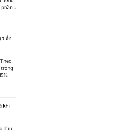
ổ đông
ổ phần
 tiền
 Theo
 trong
45%.
 khi
bị đầu