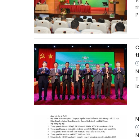
V
t
P
P
p
C
t
N
T
l
c
đ
đ
t
N
9
N