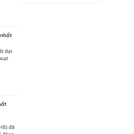
 nhất
ất đạt
hoạt
hất
SHB) đã