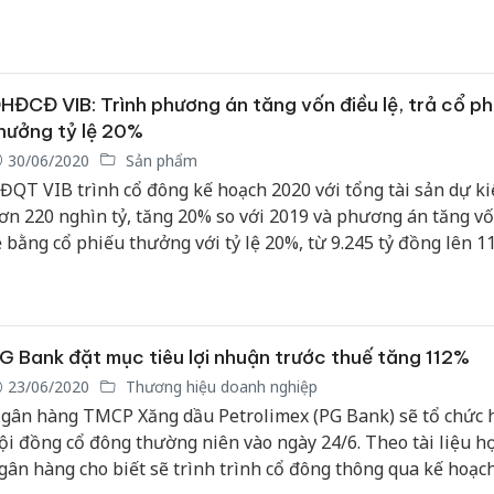
huế và lợi nhuận thiểu số đạt từ 1.000 đến 3.000 tỷ đồng. Lợ
ự kiến ​​sẽ tăng mạnh trong nửa cuối năm nay.
HĐCĐ VIB: Trình phương án tăng vốn điều lệ, trả cổ ph
hưởng tỷ lệ 20%
30/06/2020
Sản phẩm
ĐQT VIB trình cổ đông kế hoạch 2020 với tổng tài sản dự ki
ơn 220 nghìn tỷ, tăng 20% so với 2019 và phương án tăng v
ệ bằng cổ phiếu thưởng với tỷ lệ 20%, từ 9.245 tỷ đồng lên 11
G Bank đặt mục tiêu lợi nhuận trước thuế tăng 112%
23/06/2020
Thương hiệu doanh nghiệp
gân hàng TMCP Xăng dầu Petrolimex (PG Bank) sẽ tổ chức 
ội đồng cổ đông thường niên vào ngày 24/6. Theo tài liệu h
gân hàng cho biết sẽ trình trình cổ đông thông qua kế hoạc