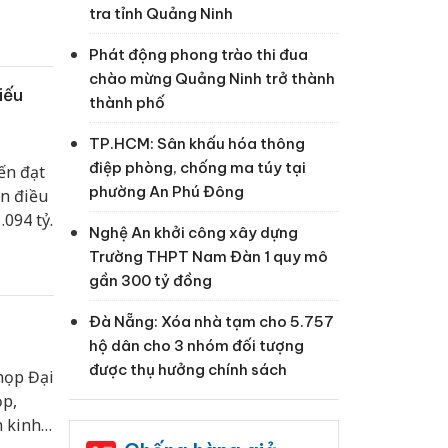
i nhuận
tra tỉnh Quảng Ninh
Phát động phong trào thi đua
chào mừng Quảng Ninh trở thành
iếu
thành phố
TP.HCM: Sân khấu hóa thông
điệp phòng, chống ma túy tại
ến đạt
phường An Phú Đông
ốn điều
.094 tỷ.
Nghệ An khởi công xây dựng
Trường THPT Nam Đàn 1 quy mô
gần 300 tỷ đồng
Đà Nẵng: Xóa nhà tạm cho 5.757
hộ dân cho 3 nhóm đối tượng
được thụ hưởng chính sách
họp Đại
ọp,
h kinh