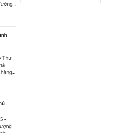
 đường
liệu
Minh.
ành
ó Thư
há
 hàng
hủ
5 -
lượng