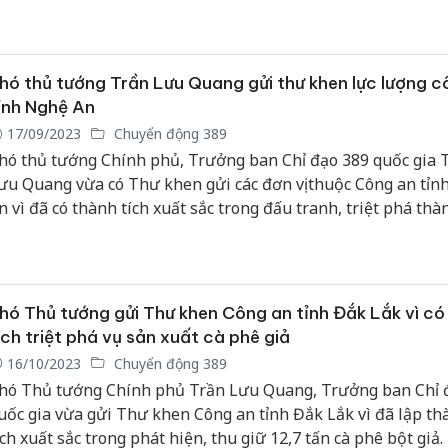
a túy và Chi cục Hải quan cửa khẩu quốc tế Cầu Treo (Cục H
à Tĩnh) với thành tích phối hợp bắt giữ 370 bánh heroin.
hó thủ tướng Trần Lưu Quang gửi thư khen lực lượng c
ỉnh Nghệ An
17/09/2023
Chuyển động 389
hó thủ tướng Chính phủ, Trưởng ban Chỉ đạo 389 quốc gia 
ưu Quang vừa có Thư khen gửi các đơn vị thuộc Công an tỉn
n vì đã có thành tích xuất sắc trong đấu tranh, triệt phá thà
ường dây buôn bán, vận chuyển trái phép hàng hóa qua biên
ắt giữ 2 đối tượng, thu giữ 2,5 tấn vảy tê tê và 2,1 tấn gỗ trắc.
hó Thủ tướng gửi Thư khen Công an tỉnh Đắk Lắk vì có
ích triệt phá vụ sản xuất cà phê giả
16/10/2023
Chuyển động 389
hó Thủ tướng Chính phủ Trần Lưu Quang, Trưởng ban Chỉ 
uốc gia vừa gửi Thư khen Công an tỉnh Đắk Lắk vì đã lập th
ích xuất sắc trong phát hiện, thu giữ 12,7 tấn cà phê bột giả.