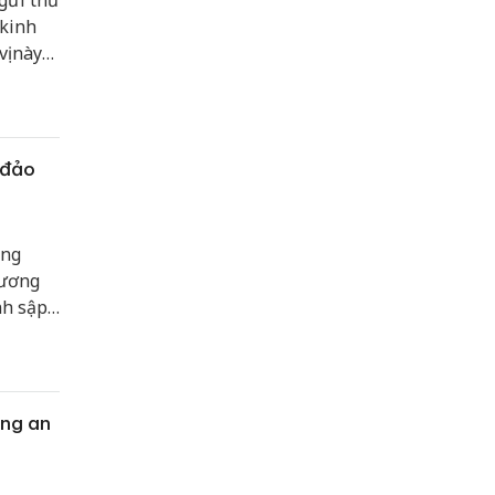
gửi thư
 kinh
ị này
g dây
ang vật
 đảo
ung
dương
nh sập
tới hơn
ông an