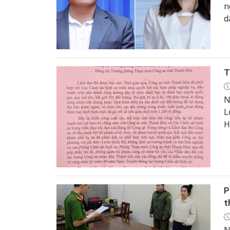
n
d
O
t
đ
T
N
L
H
c
t
P
t