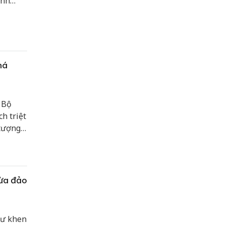
anh
há
 Bộ
h triệt
tượng
hép để
ười dân
lừa đảo
hư khen