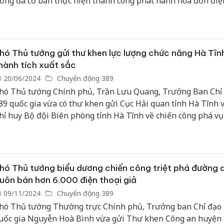
ơng đã cơ bản thực hiện thành công phát hành hoá đơn điệ
heo từng lần bán hàng tại các cửa hàng bán lẻ xăng dầu.
Cà Mau:
công kh
ngàn sả
hó Thủ tướng gửi thư khen lực lượng chức năng Hà Tĩn
nhập lậu
hành tích xuất sắc
môi trườ
20/06/2024
Chuyển động 389
doanh
hó Thủ tướng Chính phủ, Trần Lưu Quang, Trưởng Ban Chỉ
89 quốc gia vừa có thư khen gửi Cục Hải quan tỉnh Hà Tĩnh 
Công an
tìm bị hạ
hỉ huy Bộ đội Biên phòng tỉnh Hà Tĩnh về chiến công phá vụ
án sản x
uôn lậu, bắt giữ 4 đối tượng, thu giữ trên 4 kg vàng, tại cửa
bán yến 
uốc tế Cầu Treo, Hà Tĩnh.
Thanh Hó
hó Thủ tướng biểu dương chiến công triệt phá đường 
hại tron
buôn bán
uôn bán hơn 6.000 điện thoại giả
Moyuum 
09/11/2024
Chuyển động 389
hó Thủ tướng Thường trực Chính phủ, Trưởng ban Chỉ đạo
uốc gia Nguyễn Hoà Bình vừa gửi Thư khen Công an huyện