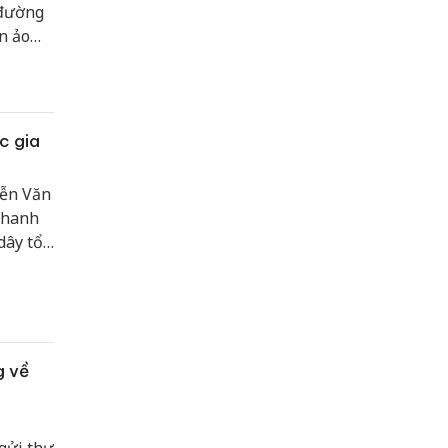
 đường
n ảo
g thị
ủa nhà
c gia
yễn Văn
Thanh
dây tổ
à, với
g về