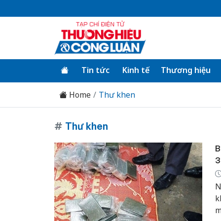
Tin tức
Kinh tế
Thương hiệu
Home
Thư khen
#
Thư khen
B
3
N
k
m