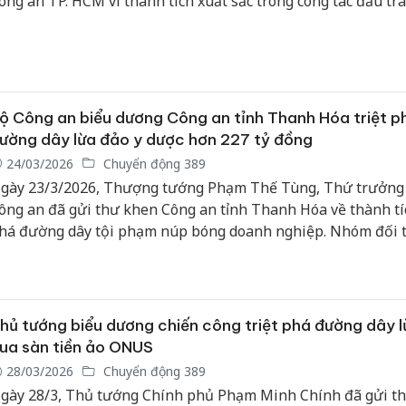
ông an TP. HCM vì thành tích xuất sắc trong công tác đấu tr
hòng chống tội phạm.
ộ Công an biểu dương Công an tỉnh Thanh Hóa triệt p
ường dây lừa đảo y dược hơn 227 tỷ đồng
24/03/2026
Chuyển động 389
gày 23/3/2026, Thượng tướng Phạm Thế Tùng, Thứ trưởng
ông an đã gửi thư khen Công an tỉnh Thanh Hóa về thành tíc
há đường dây tội phạm núp bóng doanh nghiệp. Nhóm đối 
ày đã lợi dụng hoạt động y dược, bán thuốc cổ truyền trái p
ừa đảo chiếm đoạt hơn 227 tỷ đồng của hàng chục nghìn ng
rên cả nước.
hủ tướng biểu dương chiến công triệt phá đường dây 
ua sàn tiền ảo ONUS
28/03/2026
Chuyển động 389
gày 28/3, Thủ tướng Chính phủ Phạm Minh Chính đã gửi t