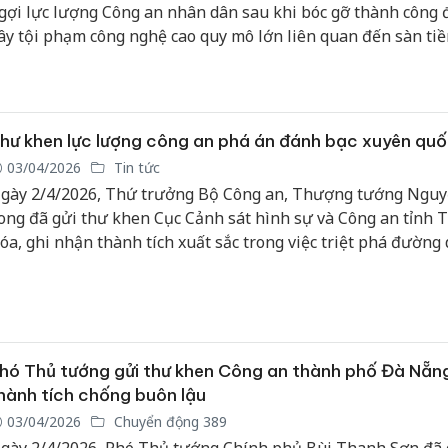
gợi lực lượng Công an nhân dân sau khi bóc gỡ thành công
ây tội phạm công nghệ cao quy mô lớn liên quan đến sàn tiề
NUS. Nhóm đối tượng này đã lập hàng chục công ty, thao tún
rường tiền mã hóa để chiếm đoạt hàng chục nghìn tỷ đồng c
ầu tư.
hư khen lực lượng công an phá án đánh bạc xuyên quố
03/04/2026
Tin tức
gày 2/4/2026, Thứ trưởng Bộ Công an, Thượng tướng Ngu
ong đã gửi thư khen Cục Cảnh sát hình sự và Công an tỉnh 
óa, ghi nhận thành tích xuất sắc trong việc triệt phá đường 
hức đánh bạc xuyên quốc gia quy mô lớn dưới hình thức đá g
ổng số tiền giao dịch hơn 1.200 tỷ đồng.
hó Thủ tướng gửi thư khen Công an thành phố Đà Nẵn
hành tích chống buôn lậu
03/04/2026
Chuyển động 389