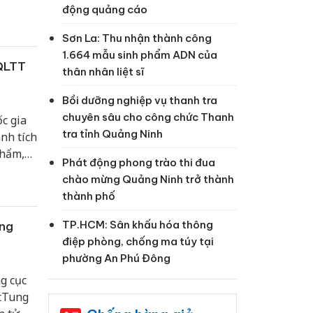
động quảng cáo
Sơn La: Thu nhận thành công
1.664 mẫu sinh phẩm ADN của
 QLTT
thân nhân liệt sĩ
Bồi dưỡng nghiệp vụ thanh tra
chuyên sâu cho công chức Thanh
c gia
tra tỉnh Quảng Ninh
nh tích
phẩm,
Phát động phong trào thi đua
chào mừng Quảng Ninh trở thành
thành phố
TP.HCM: Sân khấu hóa thông
ông
điệp phòng, chống ma túy tại
phường An Phú Đông
g cục
 tTung