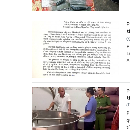
m
H
P
t
P
L
A
đ
b
P
t
P
q
t