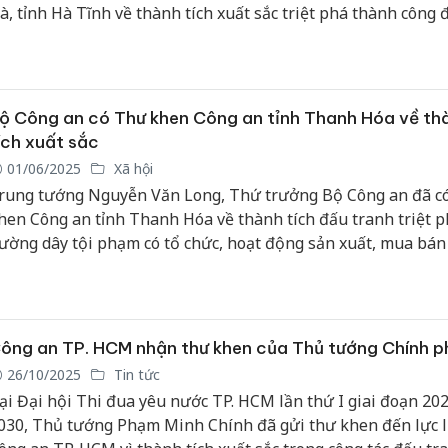
à, tỉnh Hà Tĩnh về thành tích xuất sắc triệt phá thành công
ây buôn bán hơn 6. 000 điện thoại di động giả và làm giả tài 
ủa cơ quan, tổ chức xảy ra tại địa bàn Hà Tĩnh và TP. Hồ Chí 
ộ Công an có Thư khen Công an tỉnh Thanh Hóa về th
ích xuất sắc
01/06/2025
Xã hội
rung tướng Nguyễn Văn Long, Thứ trưởng Bộ Công an đã c
hen Công an tỉnh Thanh Hóa về thành tích đấu tranh triệt p
ường dây tội phạm có tổ chức, hoạt động sản xuất, mua bán
ấm quy mô lớn với phương thức, thủ đoạn tinh vi.
ông an TP. HCM nhận thư khen của Thủ tướng Chính p
26/10/2025
Tin tức
ại Đại hội Thi đua yêu nước TP. HCM lần thứ I giai đoạn 202
030, Thủ tướng Phạm Minh Chính đã gửi thư khen đến lực 