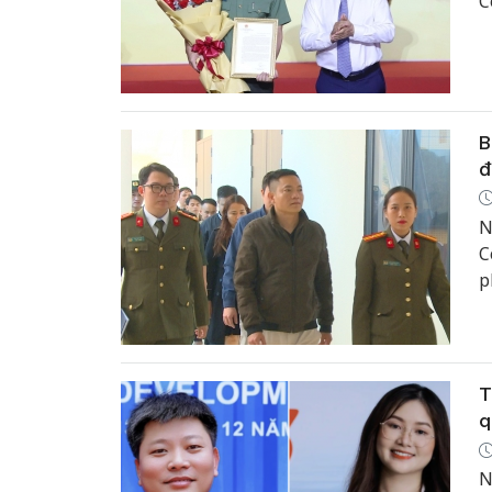
C
p
B
đ
N
C
p
n
l
t
T
q
N