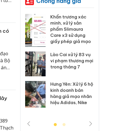
Chống hàng giả
n tử
 Tiêu hủy
Khẩn trương xác
Cà M
ai hàng
minh, xử lý sản
công
n phẩm
phẩm Slimaura
ngàn
h có
, bảo vệ
Care x3 sử dụng
nhập 
ng kinh
giấy phép giả mạo
môi t
doan
 đạo
Lào Cai xử lý 83 vụ
và Bộ
 Thanh Hóa
vi phạm thương mại
Công
i trong vụ
trong tháng 7
tìm b
 án
uất, buôn
án sả
 khẩu
sào giả
bán y
Hưng Yên: Xử lý 6 hộ
kinh doanh bán
a: Tìm bị
Than
hàng giả mạo nhãn
dây
g vụ án
hại t
hiệu Adidas, Nike
 bình sữa
buôn
giả
Moyu
 389
 Thạch