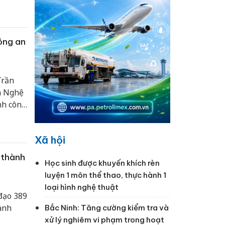
ải quan
ông an
Trần
h Nghệ
nh công
 giới,
..
Xã hội
 thành
Học sinh được khuyến khích rèn
luyện 1 môn thể thao, thực hành 1
loại hình nghệ thuật
đạo 389
ành
Bắc Ninh: Tăng cường kiểm tra và
xử lý nghiêm vi phạm trong hoạt