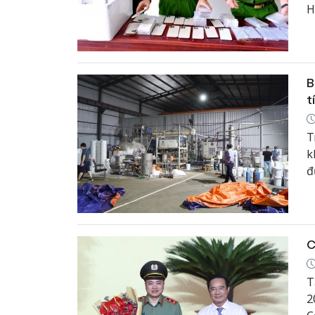
H
d
c
B
t
T
k
đ
c
C
T
2