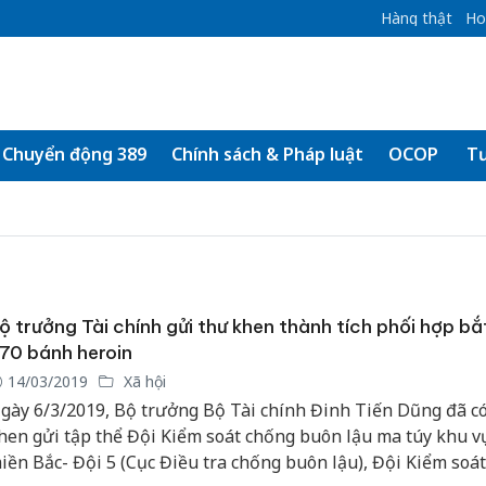
Hàng thật
Ho
Chuyển động 389
Chính sách & Pháp luật
OCOP
Tư
ộ trưởng Tài chính gửi thư khen thành tích phối hợp bắ
70 bánh heroin
14/03/2019
Xã hội
gày 6/3/2019, Bộ trưởng Bộ Tài chính Đinh Tiến Dũng đã c
hen gửi tập thể Đội Kiểm soát chống buôn lậu ma túy khu v
iền Bắc- Đội 5 (Cục Điều tra chống buôn lậu), Đội Kiểm soá