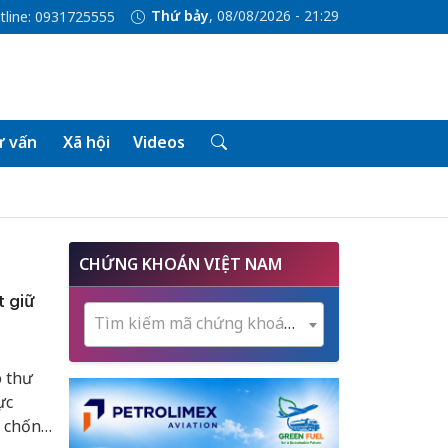
Thứ bảy
, 08/08/2026 - 21:30
tline: 0931725555
 vấn
Xã hội
Videos
CHỨNG KHOÁN VIỆT NAM
t giữ
Tìm kiếm mã chứng khoán...
ó thư
ực
t chống