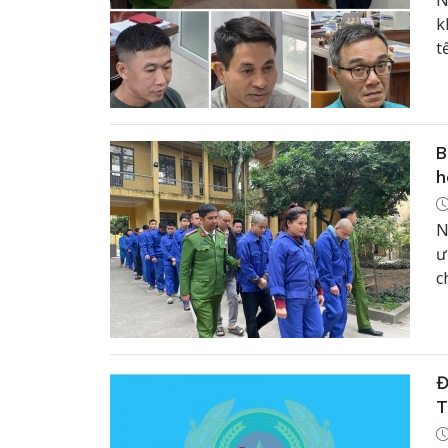
N
k
t
v
b
t
B
h
N
ư
c
m
9
Đ
T