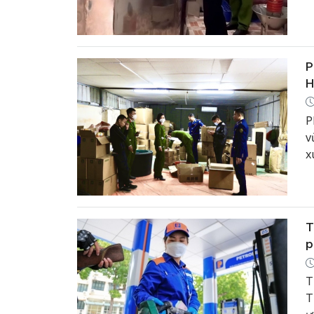
P
H
P
v
x
t
T
p
T
T