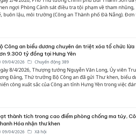
gày 2/4/2026, Phó Thủ tướng Chính phủ Bùi Thanh Sơn đã 
hen ngợi Phòng Cảnh sát điều tra tội phạm về tham nhũng,
ế, buôn lậu, môi trường (Công an Thành phố Đà Nẵng). Đơn v
ừa lập chiến công xuất sắc khi triệt phá thành công ba đườn
uôn lậu, sản xuất hàng giả quy mô liên tỉnh với tổng trị giá t
hu giữ lên đến gần 10 tỷ đồng.
ộ Công an biểu dương chuyên án triệt xóa tổ chức lừa
ơn 9.300 tỷ đồng tại Hưng Yên
09/04/2026
Chuyển động 389
gày 8/4/2026, Thượng tướng Nguyễn Văn Long, Ủy viên Tr
ơng Đảng, Thứ trưởng Bộ Công an đã gửi Thư khen, biểu 
hiến công xuất sắc của Công an tỉnh Hưng Yên trong việc đá
ột tổ chức tội phạm công nghệ cao với quy mô giao dịch lên 
.300 tỷ đồng.
ạt thành tích trong cao điểm phòng chống ma túy, C
hanh Hóa nhận thư khen
09/04/2026
Xã hội