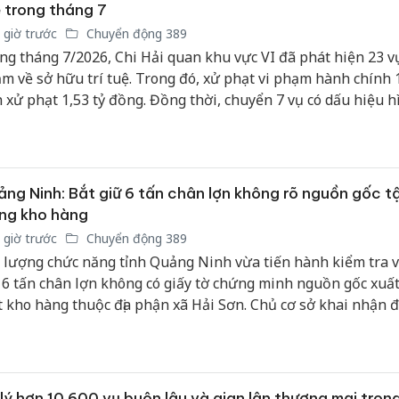
 trong tháng 7
 giờ trước
Chuyển động 389
ng tháng 7/2026, Chi Hải quan khu vực VI đã phát hiện 23 vụ
m về sở hữu trí tuệ. Trong đó, xử phạt vi phạm hành chính 1
n xử phạt 1,53 tỷ đồng. Đồng thời, chuyển 7 vụ có dấu hiệu h
g cơ quan công an với tổng trị giá hàng hóa vi phạm 6,74 tỷ 
ng Ninh: Bắt giữ 6 tấn chân lợn không rõ nguồn gốc t
ng kho hàng
 giờ trước
Chuyển động 389
 lượng chức năng tỉnh Quảng Ninh vừa tiến hành kiểm tra v
 6 tấn chân lợn không có giấy tờ chứng minh nguồn gốc xuất
 kho hàng thuộc địa phận xã Hải Sơn. Chủ cơ sở khai nhận 
ẩn bị đưa số thực phẩm trôi nổi này ra thị trường tiêu thụ.
lý hơn 10.600 vụ buôn lậu và gian lận thương mại tron