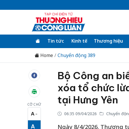
Tin tức
Kinh tế
Thương hiệu
Home
Chuyển động 389
Bộ Công an biể
xóa tổ chức lừ
tại Hưng Yên
CỠ CHỮ
A
06:35 09/04/2026
Chuyển độn
−
Cỡ chữ nhỏ
A
Ngày 8/4/2026, Thượng t