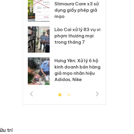
m nhập lậu,
Slimaura Care x3 sử
sả
môi trường
dụng giấy phép giả
bả
anh
mạo
ki
 Thanh Hóa
Lào Cai xử lý 83 vụ vi
Cô
ại trong vụ
phạm thương mại
tìm
xuất, buôn
trong tháng 7
án
 sào giả
bá
Hưng Yên: Xử lý 6 hộ
óa: Tìm bị
Th
kinh doanh bán hàng
g vụ án buôn
hạ
giả mạo nhãn hiệu
h sữa
bá
Adidas, Nike
 giả
Mo
ữu trí