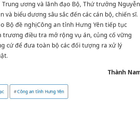
 Trung ương và lãnh đạo Bộ, Thứ trưởng Nguyễn
n và biểu dương sâu sắc đến các cán bộ, chiến sĩ.
đạo Bộ đề nghị Công an tỉnh Hưng Yên tiếp tục
n trương điều tra mở rộng vụ án, củng cố vững
ng cứ để đưa toàn bộ các đối tượng ra xử lý
ật.
Thành Na
ạc
Công an tỉnh Hưng Yên
Cà Mau:
công kh