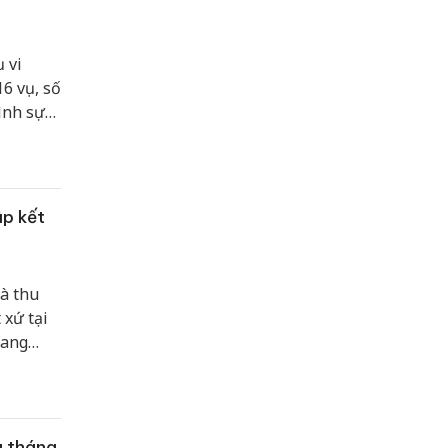
 vi
6 vụ, số
ình sự
đồng.
ập kết
à thu
 xứ tại
đang
g tháng