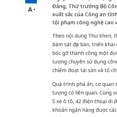
Cỡ chữ vừa
Đảng, Thứ trưởng Bộ Côn
A
+
Cỡ chữ lớn
xuất sắc của Công an tỉn
tội phạm công nghệ cao vớ
Theo nội dung Thư khen, t
bám sát địa bàn, triển khai
bóc gỡ thành công một đườ
tượng chuyên sử dụng công
chiếm đoạt tài sản và tổ ch
Quá trình phá án, cơ quan 
tượng có liên quan. Cùng v
5 xe ô tô, 42 điện thoại di 
khoản ngân hàng được các 