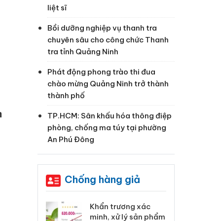
liệt sĩ
Bồi dưỡng nghiệp vụ thanh tra
chuyên sâu cho công chức Thanh
tra tỉnh Quảng Ninh
Phát động phong trào thi đua
chào mừng Quảng Ninh trở thành
thành phố
m
TP.HCM: Sân khấu hóa thông điệp
phòng, chống ma túy tại phường
An Phú Đông
Chống hàng giả
 Tiêu hủy
Khẩn trương xác
Cà
ai hàng ngàn
minh, xử lý sản phẩm
cô