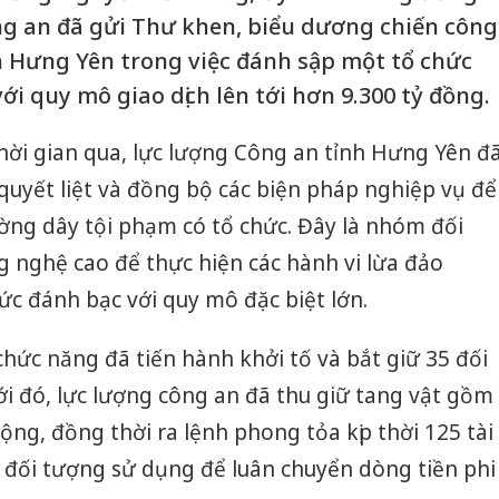
g an đã gửi Thư khen, biểu dương chiến công
h Hưng Yên trong việc đánh sập một tổ chức
i quy mô giao dịch lên tới hơn 9.300 tỷ đồng.
hời gian qua, lực lượng Công an tỉnh Hưng Yên đ
 quyết liệt và đồng bộ các biện pháp nghiệp vụ để
ng dây tội phạm có tổ chức. Đây là nhóm đối
 nghệ cao để thực hiện các hành vi lừa đảo
ức đánh bạc với quy mô đặc biệt lớn.
chức năng đã tiến hành khởi tố và bắt giữ 35 đối
ới đó, lực lượng công an đã thu giữ tang vật gồm
động, đồng thời ra lệnh phong tỏa kịp thời 125 tài
đối tượng sử dụng để luân chuyển dòng tiền phi