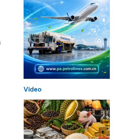
ã
Video