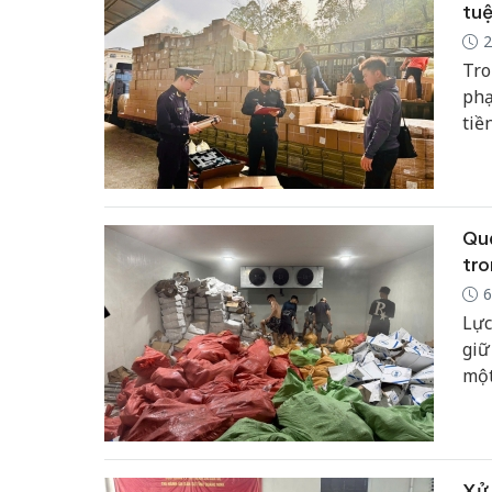
tuệ
2
Tro
phạ
tiề
san
Quả
tro
6
Lực
giữ
một
chu
Xử 