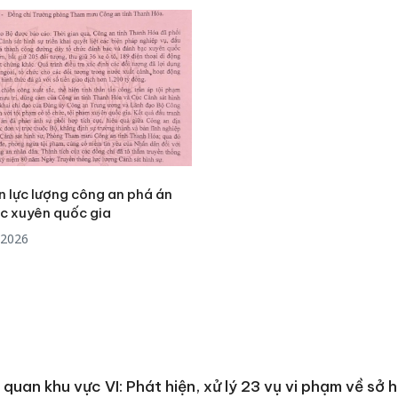
sản phẩ
bảo vệ 
kinh do
Công an
tìm bị h
án sản 
bán yến
Thanh H
n lực lượng công an phá án
hại tron
c xuyên quốc gia
bán bìn
/2026
Moyuum
 quan khu vực VI: Phát hiện, xử lý 23 vụ vi phạm về sở h