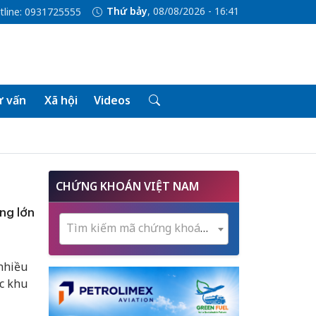
Thứ bảy
, 08/08/2026 - 16:41
tline: 0931725555
 vấn
Xã hội
Videos
CHỨNG KHOÁN VIỆT NAM
ng lớn
Tìm kiếm mã chứng khoán...
nhiều
c khu