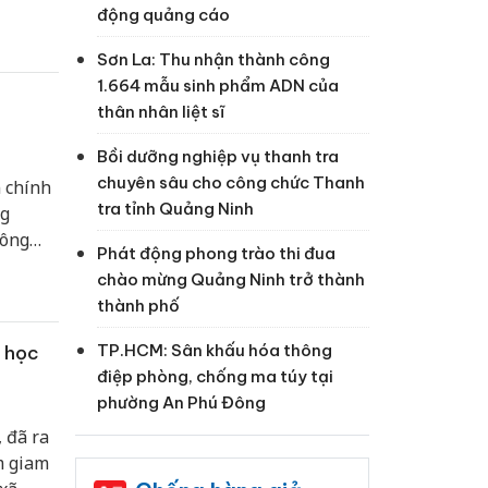
động quảng cáo
Sơn La: Thu nhận thành công
1.664 mẫu sinh phẩm ADN của
thân nhân liệt sĩ
Bồi dưỡng nghiệp vụ thanh tra
chuyên sâu cho công chức Thanh
 chính
tra tỉnh Quảng Ninh
ng
xông
Phát động phong trào thi đua
chào mừng Quảng Ninh trở thành
thành phố
TP.HCM: Sân khấu hóa thông
m học
điệp phòng, chống ma túy tại
phường An Phú Đông
 đã ra
ạm giam