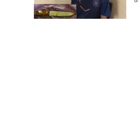
đ
Đ
Cà M
công
ngà
nhập
môi 
doa
Côn
tìm 
án s
bán 
Than
hại 
buôn
Moy