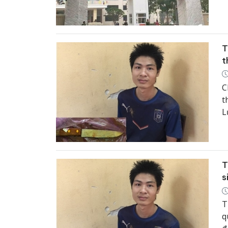
v
T
t
C
t
L
v
T
s
T
q