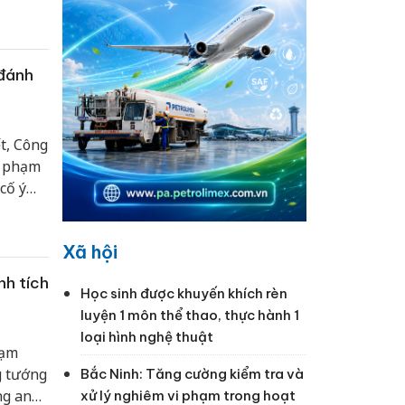
 đánh
t, Công
i phạm
cố ý
Xã hội
nh tích
Học sinh được khuyến khích rèn
luyện 1 môn thể thao, thực hành 1
loại hình nghệ thuật
hạm
g tướng
Bắc Ninh: Tăng cường kiểm tra và
ng an
xử lý nghiêm vi phạm trong hoạt