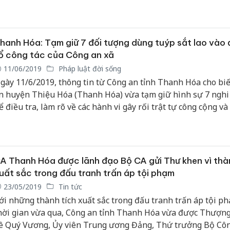
hanh Hóa: Tạm giữ 7 đối tượng dùng tuýp sắt lao vào
ổ công tác của Công an xã
11/06/2019
Pháp luật đời sống
gày 11/6/2019, thông tin từ Công an tỉnh Thanh Hóa cho biế
n huyện Thiệu Hóa (Thanh Hóa) vừa tạm giữ hình sự 7 ngh
ể điều tra, làm rõ về các hành vi gây rối trật tự công cộng và 
ây thương tích cho các cán bộ Công an xã Thiệu Tân.
A Thanh Hóa được lãnh đạo Bộ CA gửi Thư khen vì thà
uất sắc trong đấu tranh trấn áp tội phạm
23/05/2019
Tin tức
ới những thành tích xuất sắc trong đấu tranh trấn áp tội p
hời gian vừa qua, Công an tỉnh Thanh Hóa vừa được Thượn
ê Quý Vương, Ủy viên Trung ương Đảng, Thứ trưởng Bộ Cô