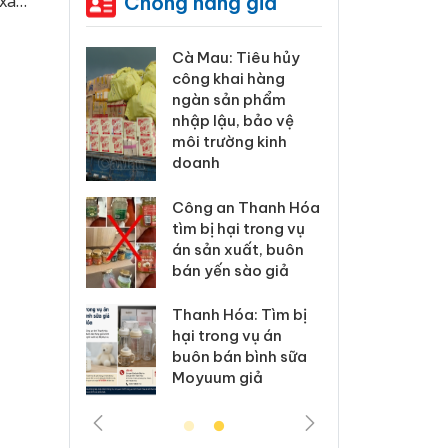
Chống hàng giả
xã
à Mau: Tiêu hủy
Khẩn trương xác
ông khai hàng
minh, xử lý sản
ngàn sản phẩm
phẩm Slimaura
hập lậu, bảo vệ
Care x3 sử dụng
ôi trường kinh
giấy phép giả mạo
doanh
Lào Cai xử lý 83 vụ
ông an Thanh Hóa
vi phạm thương mại
ìm bị hại trong vụ
trong tháng 7
n sản xuất, buôn
án yến sào giả
Hưng Yên: Xử lý 6 hộ
kinh doanh bán
hanh Hóa: Tìm bị
hàng giả mạo nhãn
ại trong vụ án
hiệu Adidas, Nike
uôn bán bình sữa
Moyuum giả