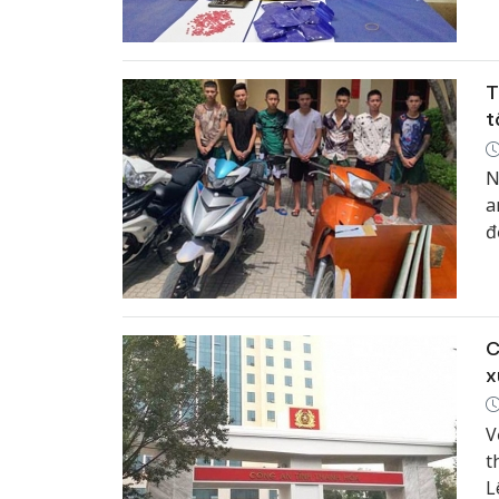
T
t
N
a
đ
g
C
x
V
t
L