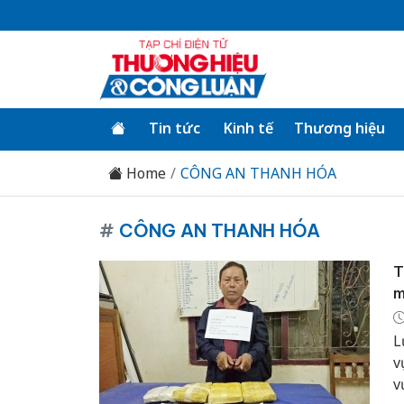
Tin tức
Kinh tế
Thương hiệu
Home
CÔNG AN THANH HÓA
#
CÔNG AN THANH HÓA
T
m
L
v
v