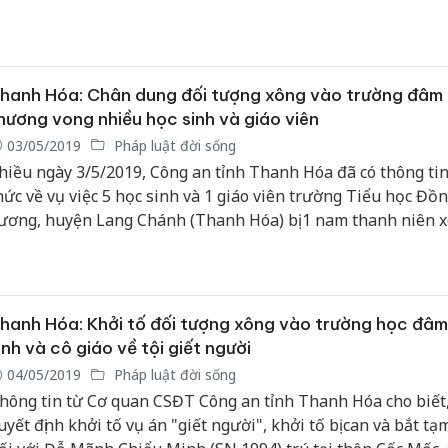
ừa gửi Thư khen ngợi.
hanh Hóa: Chân dung đối tượng xông vào trường đâm
hương vong nhiều học sinh và giáo viên
03/05/2019
Pháp luật đời sống
hiều ngày 3/5/2019, Công an tỉnh Thanh Hóa đã có thông tin
hức về vụ việc 5 học sinh và 1 giáo viên trường Tiểu học Đồ
ương, huyện Lang Chánh (Thanh Hóa) bị 1 nam thanh niên 
ào trường dùng dao đâm thương vong.
hanh Hóa: Khởi tố đối tượng xông vào trường học đâ
inh và cô giáo về tội giết người
04/05/2019
Pháp luật đời sống
hông tin từ Cơ quan CSĐT Công an tỉnh Thanh Hóa cho biết,
uyết định khởi tố vụ án "giết người", khởi tố bị can và bắt t