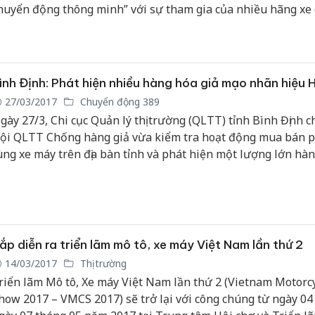
huyển động thông minh” với sự tham gia của nhiều hãng xe
iếng trên thế giới.
ình Định: Phát hiện nhiều hàng hóa giả mạo nhãn hiệu
27/03/2017
Chuyển động 389
gày 27/3, Chi cục Quản lý thị trường (QLTT) tỉnh Bình Định ch
ội QLTT Chống hàng giả vừa kiểm tra hoạt động mua bán p
ùng xe máy trên địa bàn tỉnh và phát hiện một lượng lớn hà
iả mạo nhãn hiệu Honda.
ắp diễn ra triển lãm mô tô, xe máy Việt Nam lần thứ 2
14/03/2017
Thị trường
riển lãm Mô tô, Xe máy Việt Nam lần thứ 2 (Vietnam Motorc
how 2017 – VMCS 2017) sẽ trở lại với công chúng từ ngày 04