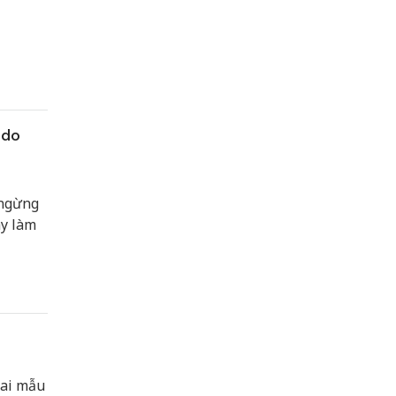
 do
 ngừng
ây làm
hai mẫu