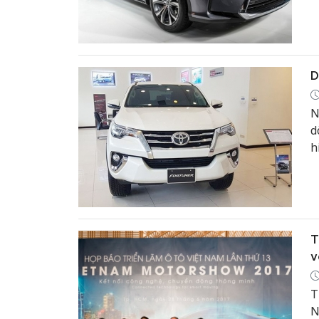
V
(
D
N
d
h
T
v
T
N