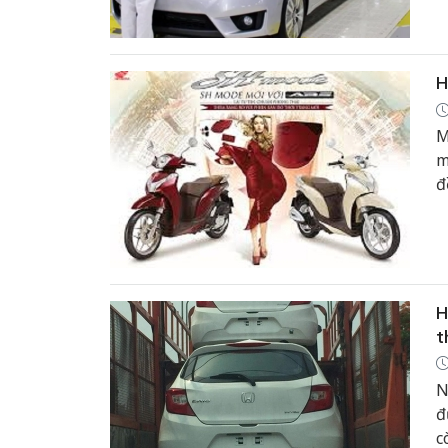
H
M
m
đ
H
t
N
đ
c