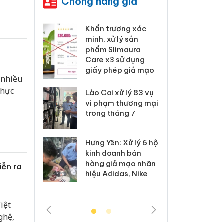
Chống hàng giả
8
 Tiêu hủy
Khẩn trương xác
Cà M
ai hàng
minh, xử lý sản
công
n phẩm
phẩm Slimaura
ngàn
, bảo vệ
Care x3 sử dụng
nhập 
ng kinh
giấy phép giả mạo
môi t
 nhiều
doan
thực
Lào Cai xử lý 83 vụ
 Thanh Hóa
vi phạm thương mại
Công
i trong vụ
trong tháng 7
tìm b
uất, buôn
án sả
sào giả
bán y
Hưng Yên: Xử lý 6 hộ
kinh doanh bán
a: Tìm bị
Than
hàng giả mạo nhãn
iễn ra
g vụ án
hại t
hiệu Adidas, Nike
 bình sữa
buôn
giả
Moyu
iệt
ghệ,