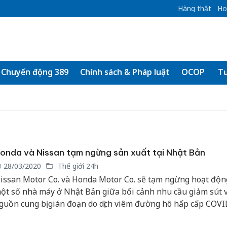
Hàng thật
Ho
Chuyển động 389
Chính sách & Pháp luật
OCOP
Tư
onda và Nissan tạm ngừng sản xuất tại Nhật Bản
28/03/2020
Thế giới 24h
issan Motor Co. và Honda Motor Co. sẽ tạm ngừng hoạt độn
ột số nhà máy ở Nhật Bản giữa bối cảnh nhu cầu giảm sút 
guồn cung bị gián đoạn do dịch viêm đường hô hấp cấp COVI