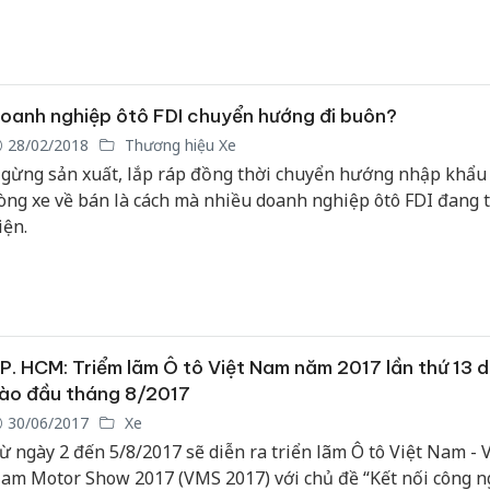
olkswagen và Volvo... tham gia Triển lãm Ô tô Việt Nam 201
Vietnam Motor Show 2018).
Cà Mau:
công kh
ngàn sả
oanh nghiệp ôtô FDI chuyển hướng đi buôn?
nhập lậu
28/02/2018
Thương hiệu Xe
môi trườ
gừng sản xuất, lắp ráp đồng thời chuyển hướng nhập khẩu
doanh
òng xe về bán là cách mà nhiều doanh nghiệp ôtô FDI đang 
iện.
Công an
tìm bị hạ
án sản x
bán yến 
Thanh Hó
P. HCM: Triểm lãm Ô tô Việt Nam năm 2017 lần thứ 13 d
hại tron
buôn bán
ào đầu tháng 8/2017
Moyuum 
30/06/2017
Xe
ừ ngày 2 đến 5/8/2017 sẽ diễn ra triển lãm Ô tô Việt Nam - V
am Motor Show 2017 (VMS 2017) với chủ đề “Kết nối công n