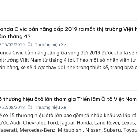
ạng A (xe giá rẻ).
onda Civic bản nâng cấp 2019 ra mắt thị trường Việt
ào tháng 4?
25/02/2019
Thương hiệu Xe
onda Civic bản nâng cấp giữa vòng đời 2019 được cho là sẽ 
hị trường Việt Nam từ tháng 4 tới. Theo một số nhân viên tư
án hàng, xe sẽ được thay đổi nhẹ trong thiết kế, trang bị và c
hiên bản gồm 2 bản 1.8L và bản 1.5L tăng áp.
5 thương hiệu ôtô lớn tham gia Triển lãm Ô tô Việt Na
22/08/2018
Thương hiệu Xe
ẽ có 15 thương hiệu ôtô lớn bao gồm cả nhập khẩu và lắp rá
ước: Audi, Chevrolet, Ford, Jaguar, Honda, Land Rover, Lexus,
aserati, Mercedes-Benz, Mitsubishi, Nissan, Subaru, Toyot