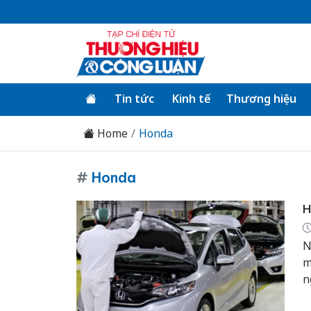
Tin tức
Kinh tế
Thương hiệu
Home
Honda
#
Honda
H
N
m
n