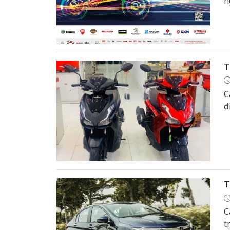
n
G
T
C
đ
T
C
t