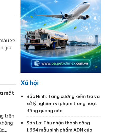
 màu xe
n giá
Xã hội
ra mắt
Bắc Ninh: Tăng cường kiểm tra và
xử lý nghiêm vi phạm trong hoạt
động quảng cáo
g trên
 không
Sơn La: Thu nhận thành công
úc
1.664 mẫu sinh phẩm ADN của