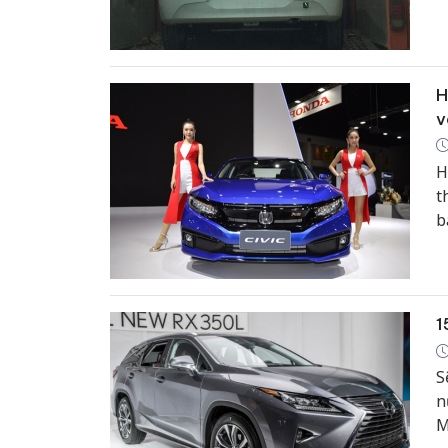
h
H
v
H
t
b
p
1
S
n
M