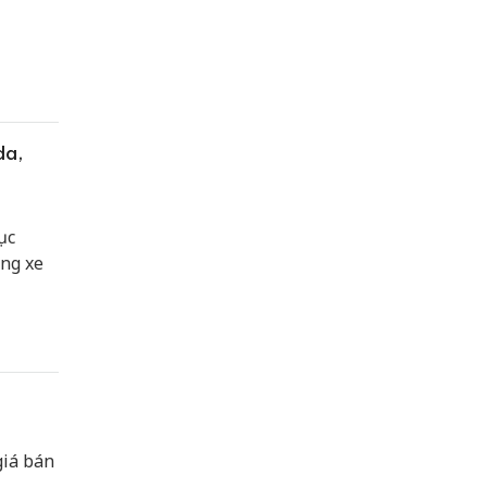
da,
ục
ng xe
giá bán