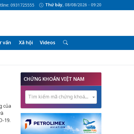
Thứ bảy
, 08/08/2026 - 09:20
tline: 0931725555
 vấn
Xã hội
Videos
CHỨNG KHOÁN VIỆT NAM
Tìm kiếm mã chứng khoán...
g của
và
D-19.