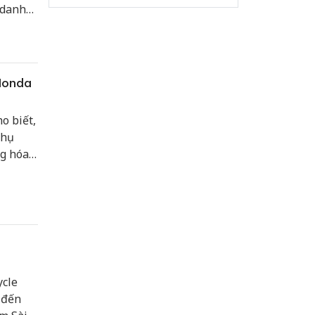
 danh
 Honda
o biết,
hụ
ng hóa
ycle
 đến