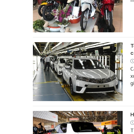
n
T
c
C
x
g
H
T