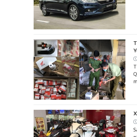
T
Y
T
Q
m
X
S