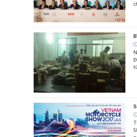
c
t
B
N
Đ
t
g
S
T
S