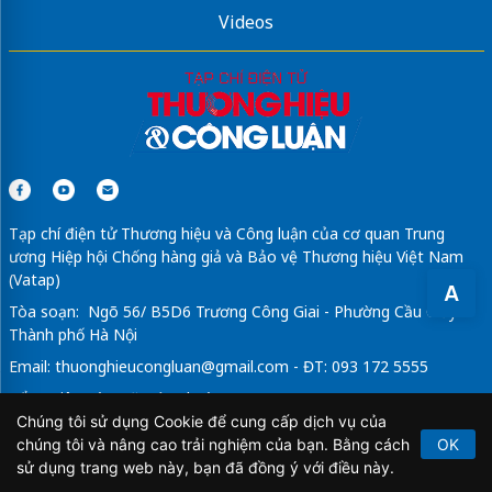
Videos
Tạp chí điện tử Thương hiệu và Công luận của cơ quan Trung
ương Hiệp hội Chống hàng giả và Bảo vệ Thương hiệu Việt Nam
(Vatap)
A
Tòa soạn: Ngõ 56/ B5D6 Trương Công Giai - Phường Cầu Giấy -
Thành phố Hà Nội
Email:
thuonghieucongluan@gmail.com
- ĐT: 093 172 5555
Tổng Biên Tập: Vũ Đức Thuận
Chúng tôi sử dụng Cookie để cung cấp dịch vụ của
Giấy phép hoạt động báo chí điện tử số 64/GP-BTTTT do Bộ
chúng tôi và nâng cao trải nghiệm của bạn. Bằng cách
OK
Thông tin và Truyền thông cấp ngày 21/2/2020.
sử dụng trang web này, bạn đã đồng ý với điều này.