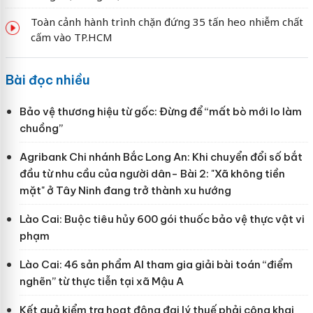
Toàn cảnh hành trình chặn đứng 35 tấn heo nhiễm chất
cấm vào TP.HCM
Bài đọc nhiều
Bảo vệ thương hiệu từ gốc: Đừng để “mất bò mới lo làm
chuồng”
Agribank Chi nhánh Bắc Long An: Khi chuyển đổi số bắt
đầu từ nhu cầu của người dân- Bài 2: "Xã không tiền
mặt" ở Tây Ninh đang trở thành xu hướng
Lào Cai: Buộc tiêu hủy 600 gói thuốc bảo vệ thực vật vi
phạm
Lào Cai: 46 sản phẩm AI tham gia giải bài toán “điểm
nghẽn” từ thực tiễn tại xã Mậu A
Kết quả kiểm tra hoạt động đại lý thuế phải công khai