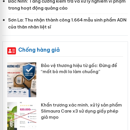
Bắc Ninh: Tăng cường kiểm tra và xử lý nghiêm vi phạm
trong hoạt động quảng cáo
Sơn La: Thu nhận thành công 1.664 mẫu sinh phẩm ADN
của thân nhân liệt sĩ
Chống hàng giả
àng
Bảo vệ thương hiệu từ gốc: Đừng để
“mất bò mới lo làm chuồng”
ản
Khẩn trương xác minh, xử lý sản phẩm
 án
Slimaura Care x3 sử dụng giấy phép
giả mạo