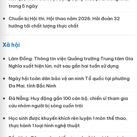
trong 5 ngày
Chuẩn bị Hội thi, Hội thao năm 2026: Hải đoàn 32
hướng tới chất lượng thực chất
Xã hội
Lâm Đồng: Thông tin việc Quảng trường Trung tâm Gia
Nghĩa xuất hiện lún, nứt sau gần hai tuần sử dụng
Ngày hội toàn dân bảo vệ an ninh Tổ quốc tại phường
Đa Mai, tỉnh Bắc Ninh
Đà Nẵng: Huy động gần 100 cán bộ, chiến sĩ tham gia
cứu nhóm người bị sóng cuốn trôi
Học sinh được khuyến khích rèn luyện 1 môn thể thao,
thực hành 1 loại hình nghệ thuật