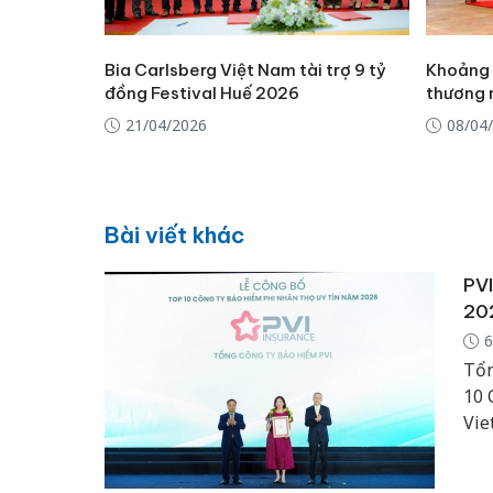
Bia Carlsberg Việt Nam tài trợ 9 tỷ
Khoảng 
đồng Festival Huế 2026
thương 
21/04/2026
08/04
Bài viết khác
PVI
20
6
Tổn
10 
Vie
ty 
thư