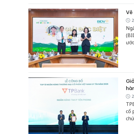
diệ
Vẽ 
2
Ngà
(BI
ước
sắc
Giả
hàn
2
TPB
cổ 
chứ
tru
khá