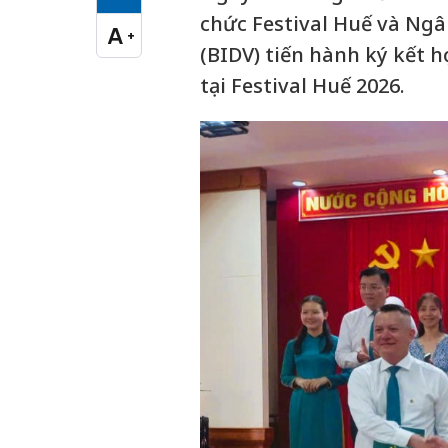
Cỡ chữ vừa
chức Festival Huế và Ng
A
+
Cỡ chữ lớn
(BIDV) tiến hành ký kết h
tại Festival Huế 2026.