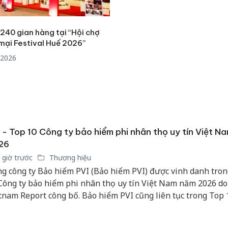
sản phẩ
bảo vệ 
kinh do
240 gian hàng tại “Hội chợ
mại Festival Huế 2026”
Công an
/2026
tìm bị h
án sản 
bán yến
Thanh H
hại tron
bán bìn
 - Top 10 Công ty bảo hiểm phi nhân thọ uy tín Việt N
Moyuum
26
 giờ trước
Thương hiệu
g công ty Bảo hiểm PVI (Bảo hiểm PVI) được vinh danh tro
Công ty bảo hiểm phi nhân thọ uy tín Việt Nam năm 2026 do
tnam Report công bố. Bảo hiểm PVI cũng liên tục trong Top 
bảo hiểm phi nhân thọ uy tín kể từ khi bảng xếp hạng được 
ờng niên từ năm 2016, đánh dấu năm thứ 11 Bảo hiểm PVI 