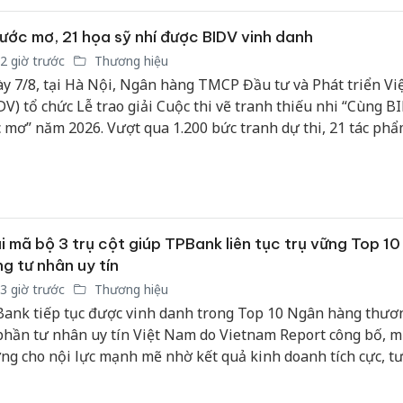
n trong danh sách uy tín này.
ước mơ, 21 họa sỹ nhí được BIDV vinh danh
2 giờ trước
Thương hiệu
y 7/8, tại Hà Nội, Ngân hàng TMCP Đầu tư và Phát triển V
DV) tổ chức Lễ trao giải Cuộc thi vẽ tranh thiếu nhi “Cùng B
 mơ” năm 2026. Vượt qua 1.200 bức tranh dự thi, 21 tác phẩ
 đã được vinh danh với những giải thưởng xứng đáng.
i mã bộ 3 trụ cột giúp TPBank liên tục trụ vững Top 1
g tư nhân uy tín
3 giờ trước
Thương hiệu
ank tiếp tục được vinh danh trong Top 10 Ngân hàng thươ
phần tư nhân uy tín Việt Nam do Vietnam Report công bố, m
ng cho nội lực mạnh mẽ nhờ kết quả kinh doanh tích cực, t
yền thông khác biệt và cam kết không ngừng nâng tầm trải
ch hàng theo chuẩn quốc tế.