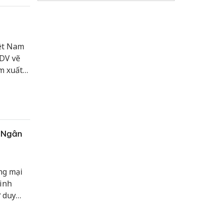
iệt Nam
IDV vẽ
m xuất
0 Ngân
ng mại
inh
ư duy
 nghiệm