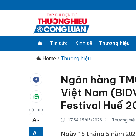
Tin tức
Kinh tế
Thương hiệu
Home
Thương hiệu
Ngân hàng TMC
Việt Nam (BIDV
Festival Huế 
CỠ CHỮ
A
17:54 15/05/2026
Thương hiệ
−
Cỡ chữ nhỏ
A
Ngày 15 tháng 5 năm 202