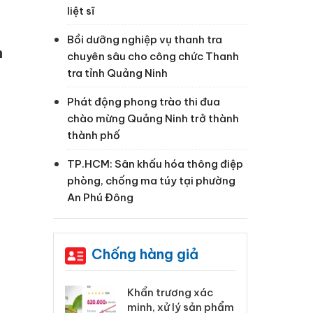
liệt sĩ
Bồi dưỡng nghiệp vụ thanh tra
h
chuyên sâu cho công chức Thanh
tra tỉnh Quảng Ninh
Phát động phong trào thi đua
chào mừng Quảng Ninh trở thành
thành phố
TP.HCM: Sân khấu hóa thông điệp
phòng, chống ma túy tại phường
An Phú Đông
Chống hàng giả
 Tiêu hủy
Khẩn trương xác
Cà
ai hàng ngàn
minh, xử lý sản phẩm
cô