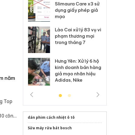
m nhập lậu,
Slimaura Care x3 sử
sả
môi trường
dụng giấy phép giả
bả
anh
mạo
ki
 Thanh Hóa
Lào Cai xử lý 83 vụ vi
Cô
ại trong vụ
phạm thương mại
tìm
xuất, buôn
trong tháng 7
án
 sào giả
bá
Hưng Yên: Xử lý 6 hộ
óa: Tìm bị
Th
kinh doanh bán hàng
g vụ án buôn
hạ
giả mạo nhãn hiệu
h sữa
bá
am năm
Adidas, Nike
 giả
Mo
ng Top
10 công
dán phim cách nhiệt ô tô
công bố
Sửa máy rửa bát bosch
hiện