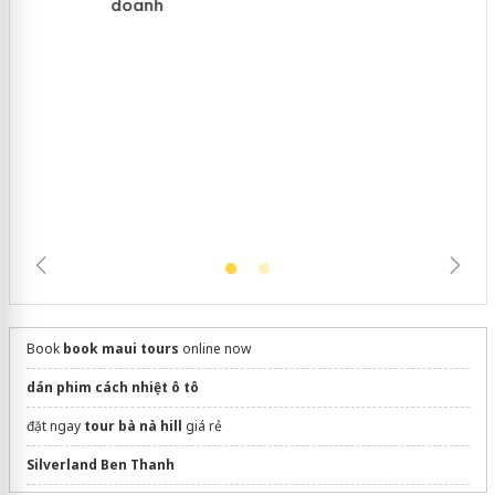
Cà Mau: Tiêu hủy công khai hàng
ngàn sản phẩm nhập lậu, bảo vệ môi
trường kinh doanh
Book
book maui tours
online now
dán phim cách nhiệt ô tô
đặt ngay
tour bà nà hill
giá rẻ
Silverland Ben Thanh