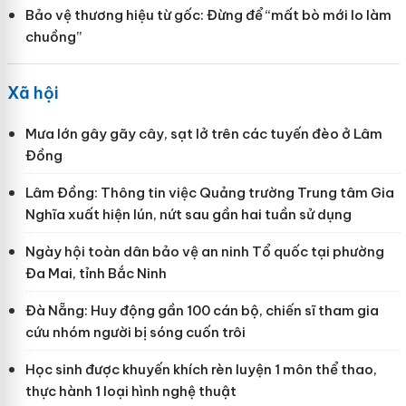
Bảo vệ thương hiệu từ gốc: Đừng để “mất bò mới lo làm
chuồng”
Xã hội
Mưa lớn gây gãy cây, sạt lở trên các tuyến đèo ở Lâm
Đồng
Lâm Đồng: Thông tin việc Quảng trường Trung tâm Gia
Nghĩa xuất hiện lún, nứt sau gần hai tuần sử dụng
Ngày hội toàn dân bảo vệ an ninh Tổ quốc tại phường
Đa Mai, tỉnh Bắc Ninh
Đà Nẵng: Huy động gần 100 cán bộ, chiến sĩ tham gia
cứu nhóm người bị sóng cuốn trôi
Học sinh được khuyến khích rèn luyện 1 môn thể thao,
thực hành 1 loại hình nghệ thuật