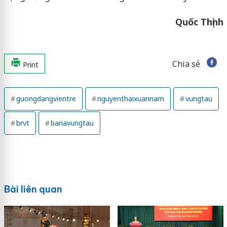
Quốc Thịnh
Chia sẻ
Print
guongdangvientre
nguyenthaixuannam
vungtau
brvt
bariavungtau
Bài liên quan