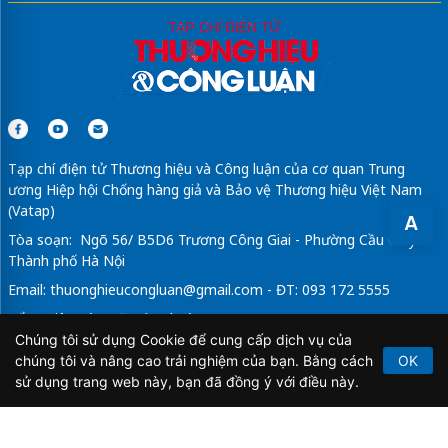
Tạp chí điện tử Thương hiệu và Công luận của cơ quan Trung
ương Hiệp hội Chống hàng giả và Bảo vệ Thương hiệu Việt Nam
(Vatap)
A
Tòa soạn: Ngõ 56/ B5D6 Trương Công Giai - Phường Cầu Giấy -
Thành phố Hà Nội
Email:
thuonghieucongluan@gmail.com
- ĐT: 093 172 5555
Tổng Biên Tập: Vũ Đức Thuận
Chúng tôi sử dụng Cookie để cung cấp dịch vụ của
Giấy phép hoạt động báo chí điện tử số 64/GP-BTTTT do Bộ
chúng tôi và nâng cao trải nghiệm của bạn. Bằng cách
OK
Thông tin và Truyền thông cấp ngày 21/2/2020.
sử dụng trang web này, bạn đã đồng ý với điều này.