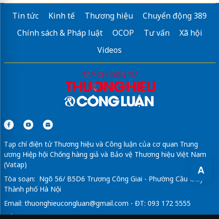
Tin tức
Kinh tế
Thương hiệu
Chuyển động 389
Chính sách & Pháp luật
OCOP
Tư vấn
Xã hội
Videos
Tạp chí điện tử Thương hiệu và Công luận của cơ quan Trung
ương Hiệp hội Chống hàng giả và Bảo vệ Thương hiệu Việt Nam
(Vatap)
A
Tòa soạn: Ngõ 56/ B5D6 Trương Công Giai - Phường Cầu Giấy -
Thành phố Hà Nội
Email:
thuonghieucongluan@gmail.com
- ĐT: 093 172 5555
Tổng Biên Tập: Vũ Đức Thuận