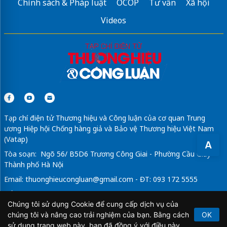
Chính sách & Pháp luật
OCOP
Tư vấn
Xã hội
Videos
Tạp chí điện tử Thương hiệu và Công luận của cơ quan Trung
ương Hiệp hội Chống hàng giả và Bảo vệ Thương hiệu Việt Nam
(Vatap)
A
Tòa soạn: Ngõ 56/ B5D6 Trương Công Giai - Phường Cầu Giấy -
Thành phố Hà Nội
Email:
thuonghieucongluan@gmail.com
- ĐT: 093 172 5555
Tổng Biên Tập: Vũ Đức Thuận
Chúng tôi sử dụng Cookie để cung cấp dịch vụ của
Giấy phép hoạt động báo chí điện tử số 64/GP-BTTTT do Bộ
chúng tôi và nâng cao trải nghiệm của bạn. Bằng cách
OK
Thông tin và Truyền thông cấp ngày 21/2/2020.
sử dụng trang web này, bạn đã đồng ý với điều này.