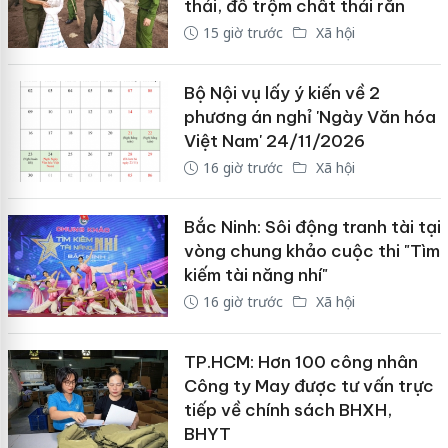
thải, đổ trộm chất thải rắn
15 giờ trước
Xã hội
Bộ Nội vụ lấy ý kiến về 2
phương án nghỉ 'Ngày Văn hóa
Việt Nam' 24/11/2026
16 giờ trước
Xã hội
Bắc Ninh: Sôi động tranh tài tại
vòng chung khảo cuộc thi "Tìm
kiếm tài năng nhí"
16 giờ trước
Xã hội
TP.HCM: Hơn 100 công nhân
Công ty May được tư vấn trực
tiếp về chính sách BHXH,
BHYT