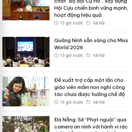
chất "Bộ đội Cụ Hồ", xây dựng
Hội Cựu chiến binh vững mạnh,
hoạt động hiệu quả
13 giờ trước
Xã hội
Quảng Ninh sẵn sàng cho Miss
World 2026
13 giờ trước
Xã hội
Đề xuất trợ cấp một lần cho
giáo viên mầm non nghỉ công
tác chưa được hưởng chế độ
15 giờ trước
Xã hội
Đà Nẵng: Sẽ “Phạt nguội” qua
camera an ninh với hành vi rác