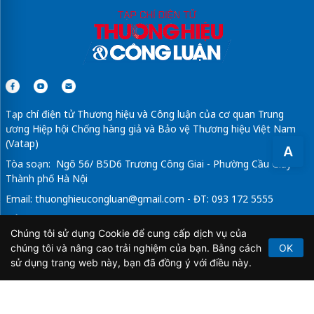
Tạp chí điện tử Thương hiệu và Công luận của cơ quan Trung
ương Hiệp hội Chống hàng giả và Bảo vệ Thương hiệu Việt Nam
(Vatap)
A
Tòa soạn: Ngõ 56/ B5D6 Trương Công Giai - Phường Cầu Giấy -
Thành phố Hà Nội
Email:
thuonghieucongluan@gmail.com
- ĐT: 093 172 5555
Tổng Biên Tập: Vũ Đức Thuận
Chúng tôi sử dụng Cookie để cung cấp dịch vụ của
Giấy phép hoạt động báo chí điện tử số 64/GP-BTTTT do Bộ
chúng tôi và nâng cao trải nghiệm của bạn. Bằng cách
OK
Thông tin và Truyền thông cấp ngày 21/2/2020.
sử dụng trang web này, bạn đã đồng ý với điều này.