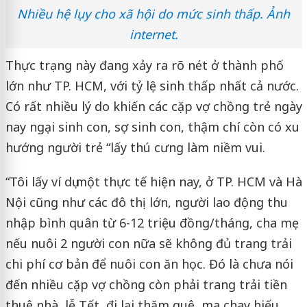
Nhiều hệ lụy cho xã hội do mức sinh thấp. Ảnh
internet.
Thực trạng này đang xảy ra rõ nét ở thành phố
lớn như TP. HCM, với tỷ lệ sinh thấp nhất cả nước.
Có rất nhiều lý do khiến các cặp vợ chồng trẻ ngày
nay ngại sinh con, sợ sinh con, thậm chí còn có xu
hướng người trẻ “lấy thú cưng làm niềm vui.
“Tôi lấy ví dụ một thực tế hiện nay, ở TP. HCM và Hà
Nội cũng như các đô thị lớn, người lao động thu
nhập bình quân từ 6-12 triệu đồng/tháng, cha mẹ
nếu nuôi 2 người con nữa sẽ không đủ trang trải
chi phí cơ bản để nuôi con ăn học. Đó là chưa nói
đến nhiều cặp vợ chồng còn phải trang trải tiền
thuê nhà, lễ Tết, đi lại thăm quê, ma chay hiếu