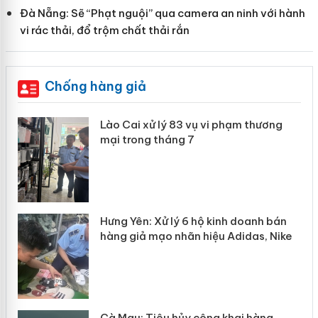
Đà Nẵng: Sẽ “Phạt nguội” qua camera an ninh với hành
vi rác thải, đổ trộm chất thải rắn
Chống hàng giả
 án
Lào Cai xử lý 83 vụ vi phạm thương
mại trong tháng 7
n
y
Hưng Yên: Xử lý 6 hộ kinh doanh bán
hàng giả mạo nhãn hiệu Adidas, Nike
Cà Mau: Tiêu hủy công khai hàng