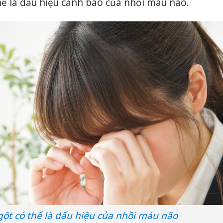
ể là dấu hiệu cảnh báo của nhồi máu não.
Thanh H
hại tron
bán bìn
Moyuum
An Gian
chủ mưu
bán hàng
Quốc ra
ngột có thể là dấu hiệu của nhồi máu não