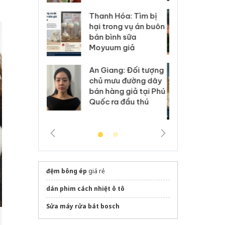
Hưng Yên: Xử lý 6 hộ
óa: Tìm bị
Th
kinh doanh bán hàng
g vụ án buôn
hạ
giả mạo nhãn hiệu
h sữa
bá
Adidas, Nike
 giả
Mo
Cà Mau: Tiêu hủy
g: Đối tượng
An
công khai hàng ngàn
 đường dây
ch
sản phẩm nhập lậu,
 giả tại Phú
bá
bảo vệ môi trường
 đầu thú
Qu
kinh doanh
đệm bông ép
giá rẻ
dán phim cách nhiệt ô tô
Sửa máy rửa bát bosch