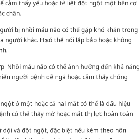
ể cảm thấy yếu hoặc tê liệt đột ngột một bên cơ
ặc chân.
 Người bị nhồi máu não có thể gặp khó khăn trong
của người khác. Họ có thể nói lắp bắp hoặc không
nh.
ợp: Nhồi máu não có thể ảnh hưởng đến khả năn
hiến người bệnh dễ ngã hoặc cảm thấy chóng
t ngột ở một hoặc cả hai mắt có thể là dấu hiệu
ệnh có thể thấy mờ hoặc mất thị lực hoàn toàn
Công an
tìm bị h
án sản 
 dội và đột ngột, đặc biệt nếu kèm theo nôn
bán yến