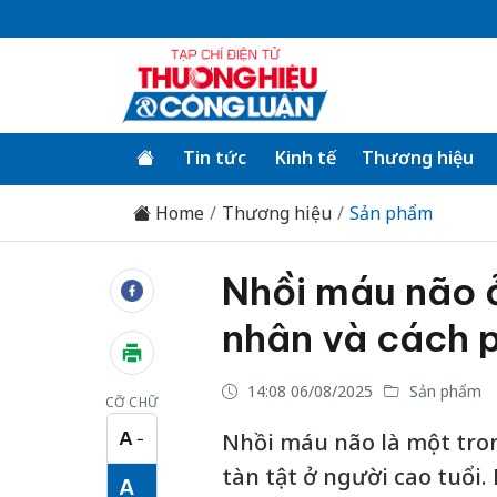
Tin tức
Kinh tế
Thương hiệu
Home
Thương hiệu
Sản phẩm
Nhồi máu não ở
nhân và cách 
14:08 06/08/2025
Sản phẩm
CỠ CHỮ
A
Nhồi máu não là một tro
−
Cỡ chữ nhỏ
tàn tật ở người cao tuổi
A