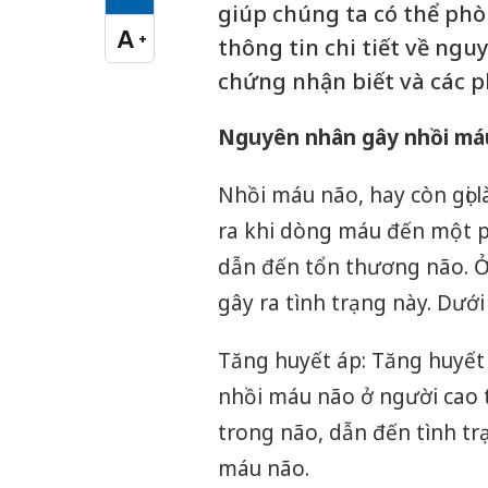
Cỡ chữ vừa
giúp chúng ta có thể phò
A
+
thông tin chi tiết về ng
Cỡ chữ lớn
chứng nhận biết và các 
Nguyên nhân gây nhồi má
Nhồi máu não, hay còn gọi l
ra khi dòng máu đến một p
dẫn đến tổn thương não. Ở
gây ra tình trạng này. Dướ
Tăng huyết áp: Tăng huyết
nhồi máu não ở người cao 
trong não, dẫn đến tình t
máu não.