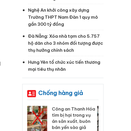
Nghệ An khởi công xây dựng
Trường THPT Nam Đàn 1 quy mô
gần 300 tỷ đồng
Đà Nẵng: Xóa nhà tạm cho 5.757
hộ dân cho 3 nhóm đối tượng được
thụ hưởng chính sách
g
Hưng Yên tổ chức xúc tiến thương
mại tiêu thụ nhãn
Chống hàng giả
 Thanh Hóa
Lào Cai xử lý 83 vụ vi
Cô
ại trong vụ
phạm thương mại
tìm
xuất, buôn
trong tháng 7
án
 sào giả
bá