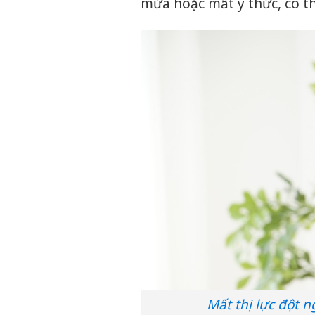
mửa hoặc mất ý thức, có th
Mất thị lực đột 