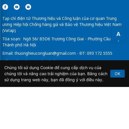
Tạp chí điện tử Thương hiệu và Công luận của cơ quan Trung
ương Hiệp hội Chống hàng giả và Bảo vệ Thương hiệu Việt Nam
(Vatap)
A
Tòa soạn: Ngõ 56/ B5D6 Trương Công Giai - Phường Cầu Giấy -
Thành phố Hà Nội
Email:
thuonghieucongluan@gmail.com
- ĐT: 093 172 5555
Tổng Biên Tập: Vũ Đức Thuận
Chúng tôi sử dụng Cookie để cung cấp dịch vụ của
Giấy phép hoạt động báo chí điện tử số 64/GP-BTTTT do Bộ
chúng tôi và nâng cao trải nghiệm của bạn. Bằng cách
OK
Thông tin và Truyền thông cấp ngày 21/2/2020.
sử dụng trang web này, bạn đã đồng ý với điều này.
Copyright © 2026
TẠP CHÍ THƯƠNG HIỆU & CÔNG
LUẬN
. All Rights Reserved.
Bản quyền thuộc Tạp chí Thương hiệu và Công luận. Cấm
sao chép dưới mọi hình thức nếu không có sự chấp thuận