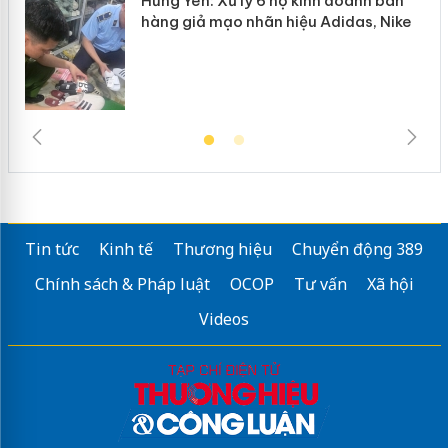
Hưng Yên: Xử lý 6 hộ kinh doanh bán
hàng giả mạo nhãn hiệu Adidas, Nike
Tin tức
Kinh tế
Thương hiệu
Chuyển động 389
Chính sách & Pháp luật
OCOP
Tư vấn
Xã hội
Videos