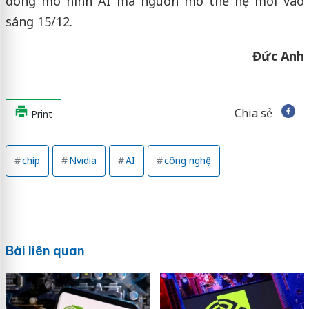
dòng mô hình AI mã nguồn mở thế hệ mới vào
sáng 15/12.
Đức Anh
Chia sẻ
Print
chíp
Nvidia
AI
công nghệ
Bài liên quan