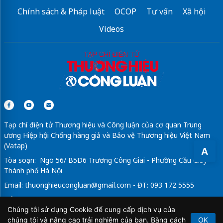
Chính sách & Pháp luật
OCOP
Tư vấn
Xã hội
Videos
Tạp chí điện tử Thương hiệu và Công luận của cơ quan Trung
ương Hiệp hội Chống hàng giả và Bảo vệ Thương hiệu Việt Nam
(Vatap)
A
Tòa soạn: Ngõ 56/ B5D6 Trương Công Giai - Phường Cầu Giấy -
Thành phố Hà Nội
Email:
thuonghieucongluan@gmail.com
- ĐT: 093 172 5555
Tổng Biên Tập: Vũ Đức Thuận
Chúng tôi sử dụng Cookie để cung cấp dịch vụ của
Giấy phép hoạt động báo chí điện tử số 64/GP-BTTTT do Bộ
chúng tôi và nâng cao trải nghiệm của bạn. Bằng cách
OK