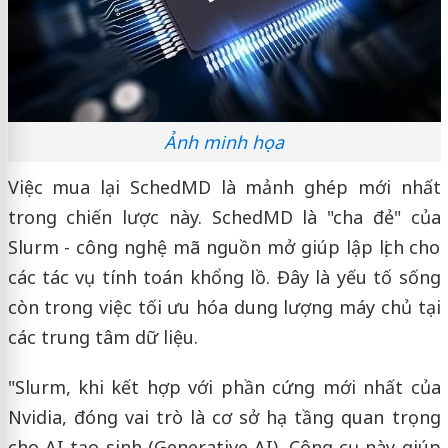
Ảnh minh họa
Việc mua lại SchedMD là mảnh ghép mới nhất
trong chiến lược này. SchedMD là "cha đẻ" của
Slurm - công nghệ mã nguồn mở giúp lập lịch cho
các tác vụ tính toán khổng lồ. Đây là yếu tố sống
còn trong việc tối ưu hóa dung lượng máy chủ tại
các trung tâm dữ liệu.
"Slurm, khi kết hợp với phần cứng mới nhất của
Nvidia, đóng vai trò là cơ sở hạ tầng quan trọng
cho AI tạo sinh (Generative AI). Công cụ này giúp