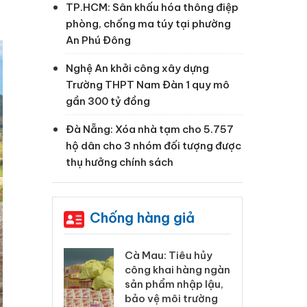
TP.HCM: Sân khấu hóa thông điệp
phòng, chống ma túy tại phường
An Phú Đông
Nghệ An khởi công xây dựng
Trường THPT Nam Đàn 1 quy mô
gần 300 tỷ đồng
Đà Nẵng: Xóa nhà tạm cho 5.757
hộ dân cho 3 nhóm đối tượng được
thụ hưởng chính sách
Chống hàng giả
 Tiêu hủy
Khẩn trương xác
Cà
ai hàng ngàn
minh, xử lý sản phẩm
cô
m nhập lậu,
Slimaura Care x3 sử
sả
môi trường
dụng giấy phép giả
bả