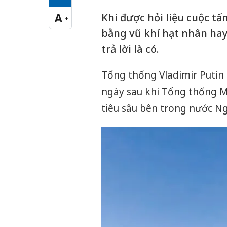
Cỡ chữ vừa
Khi được hỏi liệu cuộc tấ
A
+
Cỡ chữ lớn
bằng vũ khí hạt nhân ha
trả lời là có.
Tổng thống Vladimir Putin 
ngày sau khi Tổng thống M
tiêu sâu bên trong nước Ng