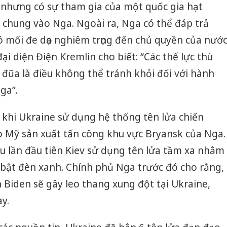
 nhưng có sự tham gia của một quốc gia hạt
 chung vào Nga. Ngoài ra, Nga có thể đáp trả
ó mối đe dọa nghiêm trọng đến chủ quyền của nướ
đại diện Điện Kremlin cho biết: “Các thế lực thù
ả đũa là điều không thể tránh khỏi đối với hành
ga”.
u khi Ukraine sử dụng hệ thống tên lửa chiến
o Mỹ sản xuất tấn công khu vực Bryansk của Nga.
u lần đầu tiên Kiev sử dụng tên lửa tầm xa nhắm
bật đèn xanh. Chính phủ Nga trước đó cho rằng,
 Biden sẽ gây leo thang xung đột tại Ukraine,
y.