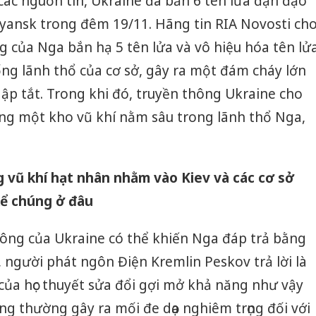
các nguồn tin, Ukraine đã bắn 6 tên lửa đạn đạo
ryansk trong đêm 19/11. Hãng tin RIA Novosti ch
 của Nga bắn hạ 5 tên lửa và vô hiệu hóa tên lử
uống lãnh thổ của cơ sở, gây ra một đám cháy lớn
p tắt. Trong khi đó, truyền thông Ukraine cho
rúng một kho vũ khí nằm sâu trong lãnh thổ Nga,
 vũ khí hạt nhân nhằm vào Kiev và các cơ sở
kể chúng ở đâu
 công của Ukraine có thể khiến Nga đáp trả bằng
 người phát ngôn Điện Kremlin Peskov trả lời là
của học thuyết sửa đổi gợi mở khả năng như vậy
g thường gây ra mối đe dọa nghiêm trọng đối với