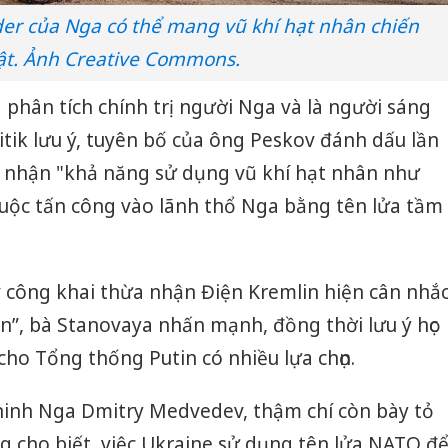
kinh do
der của Nga có thể mang vũ khí hạt nhân chiến
Công an
ật. Ảnh Creative Commons.
tìm bị h
án sản 
 phân tích chính trị người Nga và là người sáng
bán yến
litik lưu ý, tuyên bố của ông Peskov đánh dấu lần
Thanh H
a nhận "khả năng sử dụng vũ khí hạt nhân như
hại tron
bán bìn
cuộc tấn công vào lãnh thổ Nga bằng tên lửa tầm
Moyuum
v công khai thừa nhận Điện Kremlin hiện cân nhắ
”, bà Stanovaya nhấn mạnh, đồng thời lưu ý học
cho Tổng thống Putin có nhiều lựa chọn.
ninh Nga Dmitry Medvedev, thậm chí còn bày tỏ
g cho biết, việc Ukraine sử dụng tên lửa NATO đ