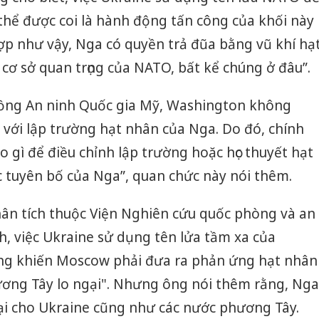
thể được coi là hành động tấn công của khối này
ợp như vậy, Nga có quyền trả đũa bằng vũ khí hạ
cơ sở quan trọng của NATO, bất kể chúng ở đâu”.
ồng An ninh Quốc gia Mỹ, Washington không
i với lập trường hạt nhân của Nga. Do đó, chính
 gì để điều chỉnh lập trường hoặc học thuyết hạt
 tuyên bố của Nga”, quan chức này nói thêm.
hân tích thuộc Viện Nghiên cứu quốc phòng và an
h, việc Ukraine sử dụng tên lửa tầm xa của
ng khiến Moscow phải đưa ra phản ứng hạt nhân
ơng Tây lo ngại". Nhưng ông nói thêm rằng, Nga
ại cho Ukraine cũng như các nước phương Tây.