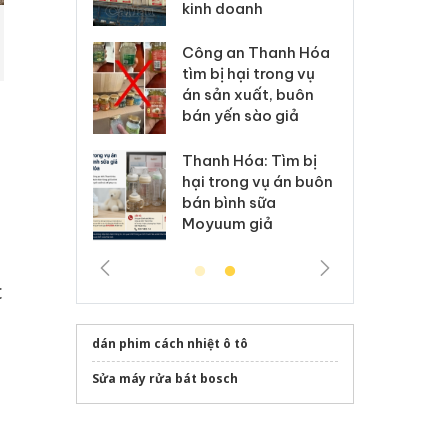
anh
mạo
ki
 Thanh Hóa
Lào Cai xử lý 83 vụ vi
Cô
ại trong vụ
phạm thương mại
tìm
xuất, buôn
trong tháng 7
án
 sào giả
bá
Hưng Yên: Xử lý 6 hộ
óa: Tìm bị
Th
kinh doanh bán hàng
g vụ án buôn
hạ
giả mạo nhãn hiệu
h sữa
bá
Adidas, Nike
 giả
Mo
c
dán phim cách nhiệt ô tô
Sửa máy rửa bát bosch
ể