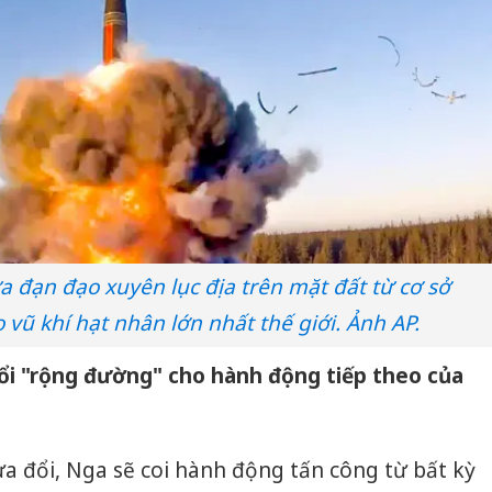
 đạn đạo xuyên lục địa trên mặt đất từ cơ sở
 vũ khí hạt nhân lớn nhất thế giới. Ảnh AP.
ổi "rộng đường" cho hành động tiếp theo của
ửa đổi, Nga sẽ coi hành động tấn công từ bất kỳ