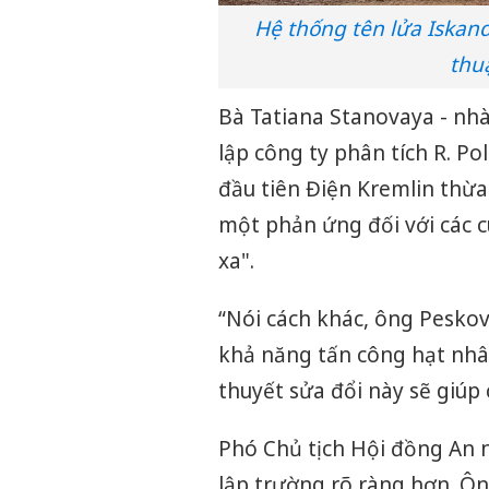
Hệ thống tên lửa Iskan
thu
Bà Tatiana Stanovaya - nhà
lập công ty phân tích R. Po
đầu tiên Điện Kremlin thừ
một phản ứng đối với các 
xa".
“Nói cách khác, ông Pesko
khả năng tấn công hạt nhân
thuyết sửa đổi này sẽ giúp 
Phó Chủ tịch Hội đồng An 
lập trường rõ ràng hơn. Ôn