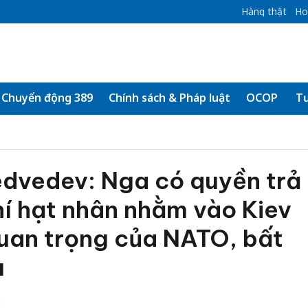
Hàng thật
Ho
Chuyển động 389
Chính sách & Pháp luật
OCOP
Tư
dvedev: Nga có quyền trả
í hạt nhân nhằm vào Kiev
quan trọng của NATO, bất
u
h