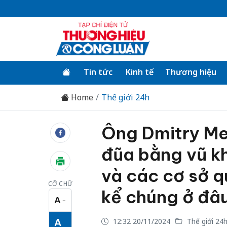
Tin tức
Kinh tế
Thương hiệu
Home
Thế giới 24h
Ông Dmitry Me
đũa bằng vũ kh
và các cơ sở 
CỠ CHỮ
kể chúng ở đâ
A
−
Cỡ chữ nhỏ
A
12:32 20/11/2024
Thế giới 24