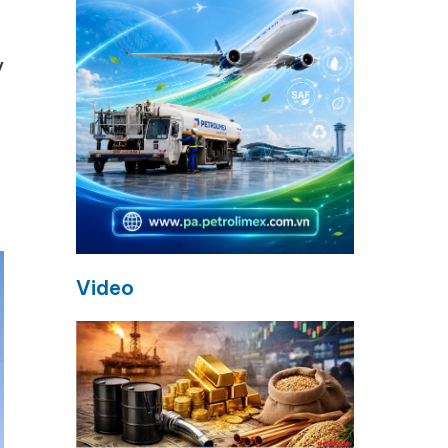
v
Video