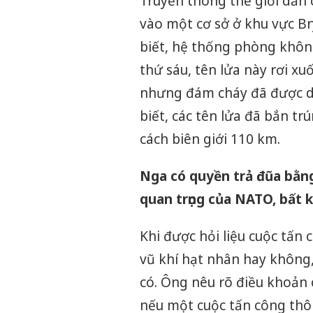
Truyền thông thế giới dẫn 
vào một cơ sở ở khu vực B
biết, hệ thống phòng không
thứ sáu, tên lửa này rơi x
nhưng đám cháy đã được dậ
biết, các tên lửa đã bắn t
cách biên giới 110 km.
Nga có quyền trả đũa bằng
quan trọng của NATO, bất 
Khi được hỏi liệu cuộc tấn
vũ khí hạt nhân hay không,
có. Ông nêu rõ điều khoản 
nếu một cuộc tấn công thôn