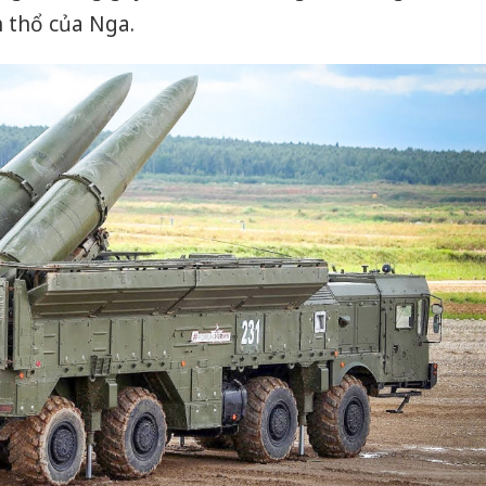
 thổ của Nga.
Cà Mau:
công kh
sản phẩ
bảo vệ 