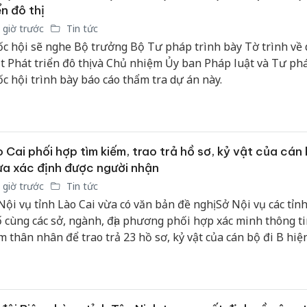
bán yến
ển đô thị
 giờ trước
Tin tức
Thanh H
c hội sẽ nghe Bộ trưởng Bộ Tư pháp trình bày Tờ trình về 
hại tron
t Phát triển đô thị và Chủ nhiệm Ủy ban Pháp luật và Tư ph
bán bìn
c hội trình bày báo cáo thẩm tra dự án này.
Moyuum
An Gian
chủ mưu
bán hàng
 Cai phối hợp tìm kiếm, trao trả hồ sơ, kỷ vật của cán 
Quốc ra
a xác định được người nhận
 giờ trước
Tin tức
Nội vụ tỉnh Lào Cai vừa có văn bản đề nghị Sở Nội vụ các tỉn
 cùng các sở, ngành, địa phương phối hợp xác minh thông ti
m thân nhân để trao trả 23 hồ sơ, kỷ vật của cán bộ đi B hiệ
 định được người nhận. Hoạt động này nhằm góp phần tri â
ời có công với cách mạng, đồng thời phát huy giá trị của các t
trữ lịch sử.