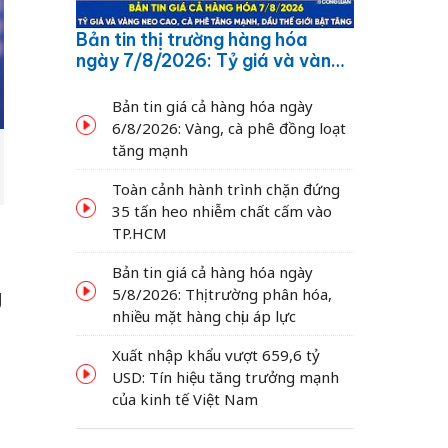
Bản tin thị trường hàng hóa
ngày 7/8/2026: Tỷ giá và vàng
neo cao, cà phê tăng mạnh,
dầu thế giới bật tăng
Bản tin giá cả hàng hóa ngày
6/8/2026: Vàng, cà phê đồng loạt
tăng mạnh
Toàn cảnh hành trình chặn đứng
35 tấn heo nhiễm chất cấm vào
TP.HCM
Bản tin giá cả hàng hóa ngày
g
5/8/2026: Thị trường phân hóa,
nhiều mặt hàng chịu áp lực
Xuất nhập khẩu vượt 659,6 tỷ
USD: Tín hiệu tăng trưởng mạnh
của kinh tế Việt Nam