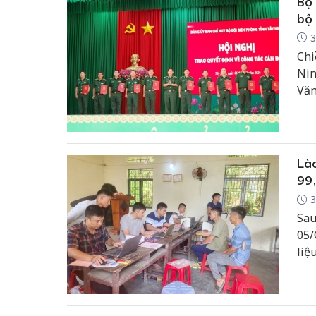
Bộ 
bộ
3
Chi
Nin
Văn
tỉnh
Lào
99,
3
Sau
05/
liệ
hoà
của
phầ