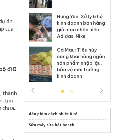
 sào giả
bá
Hưng Yên: Xử lý 6 hộ
óa: Tìm bị
Th
dự án
kinh doanh bán hàng
g vụ án buôn
hạ
áp của
giả mạo nhãn hiệu
h sữa
bá
Adidas, Nike
 giả
Mo
Cà Mau: Tiêu hủy
g: Đối tượng
An
công khai hàng ngàn
 đường dây
ch
sản phẩm nhập lậu,
 giả tại Phú
bá
bộ đi B
bảo vệ môi trường
 đầu thú
Qu
kinh doanh
h, thành
n, tìm
n chưa
dán phim cách nhiệt ô tô
n những
ài liệu
Sửa máy rửa bát bosch