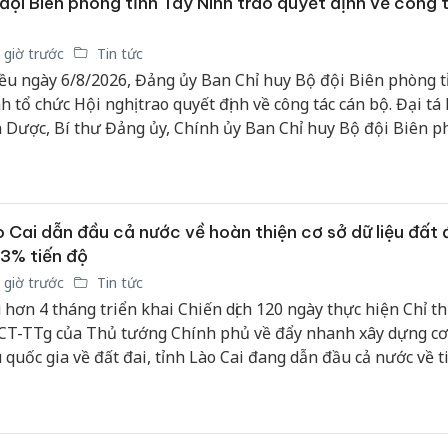
đội Biên phòng tỉnh Tây Ninh trao quyết định về công 
 giờ trước
Tin tức
ều ngày 6/8/2026, Đảng ủy Ban Chỉ huy Bộ đội Biên phòng t
h tổ chức Hội nghị trao quyết định về công tác cán bộ. Đại t
 Dược, Bí thư Đảng ủy, Chính ủy Ban Chỉ huy Bộ đội Biên p
 chủ trì hội nghị.
 Cai dẫn đầu cả nước về hoàn thiện cơ sở dữ liệu đất 
3% tiến độ
 giờ trước
Tin tức
 hơn 4 tháng triển khai Chiến dịch 120 ngày thực hiện Chỉ thị
CT-TTg của Thủ tướng Chính phủ về đẩy nhanh xây dựng cơ
u quốc gia về đất đai, tỉnh Lào Cai đang dẫn đầu cả nước về t
n thiện dữ liệu đất đai. Kết quả này không chỉ phản ánh qu
 địa phương trong chuyển đổi số lĩnh vực quản lý đất đai mà
n quan trọng vào việc xây dựng cơ sở dữ liệu quốc gia đồng