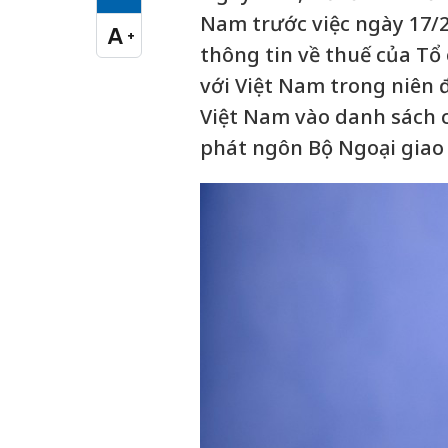
Cỡ chữ vừa
Nam trước việc ngày 17/2,
A
+
Cỡ chữ lớn
thông tin về thuế của Tổ 
với Việt Nam trong niên 
Việt Nam vào danh sách 
phát ngôn Bộ Ngoại gia