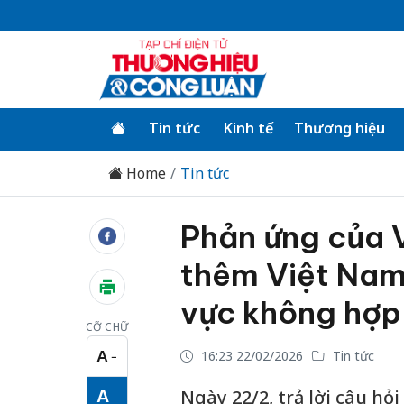
Tin tức
Kinh tế
Thương hiệu
Home
Tin tức
Phản ứng của 
thêm Việt Nam
vực không hợp
CỠ CHỮ
A
16:23 22/02/2026
Tin tức
−
Cỡ chữ nhỏ
A
Ngày 22/2, trả lời câu hỏ