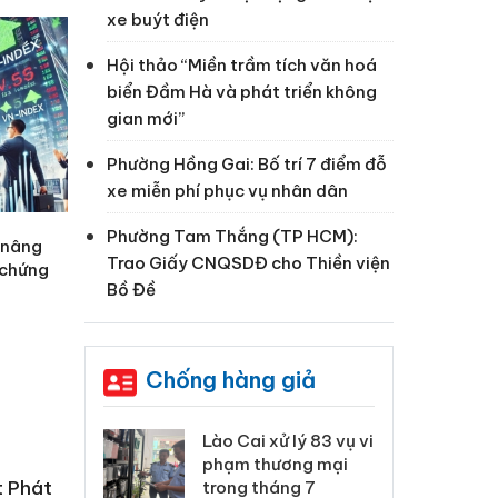
xe buýt điện
Hội thảo “Miền trầm tích văn hoá
biển Đầm Hà và phát triển không
gian mới”
Phường Hồng Gai: Bố trí 7 điểm đỗ
xe miễn phí phục vụ nhân dân
Phường Tam Thắng (TP HCM):
 nâng
Trao Giấy CNQSDĐ cho Thiền viện
 chứng
Bồ Đề
Chống hàng giả
 Thanh Hóa
Lào Cai xử lý 83 vụ vi
Cô
ại trong vụ
phạm thương mại
tìm
t Phát
xuất, buôn
trong tháng 7
án