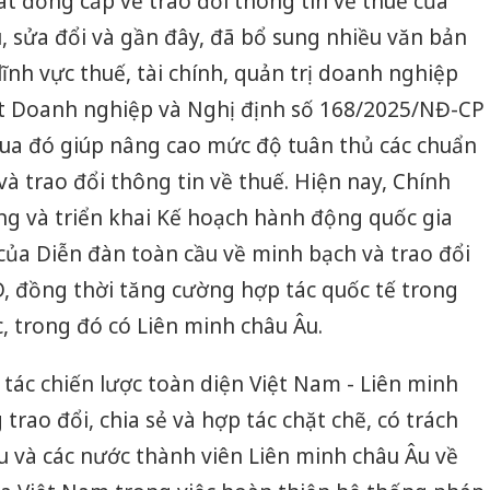
át đồng cấp về trao đổi thông tin về thuế của
, sửa đổi và gần đây, đã bổ sung nhiều văn bản
ĩnh vực thuế, tài chính, quản trị doanh nghiệp
ật Doanh nghiệp và Nghị định số 168/2025/NĐ-CP
qua đó giúp nâng cao mức độ tuân thủ các chuẩn
à trao đổi thông tin về thuế. Hiện nay, Chính
g và triển khai Kế hoạch hành động quốc gia
của Diễn đàn toàn cầu về minh bạch và trao đổi
, đồng thời tăng cường hợp tác quốc tế trong
ác, trong đó có Liên minh châu Âu.
 tác chiến lược toàn diện Việt Nam - Liên minh
trao đổi, chia sẻ và hợp tác chặt chẽ, có trách
 và các nước thành viên Liên minh châu Âu về