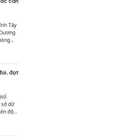
tác cán
ỉnh Tây
á Dương
hòng
đai, đạt
 số
 sở dữ
iến độ
yết tâm
 còn góp
 bộ,