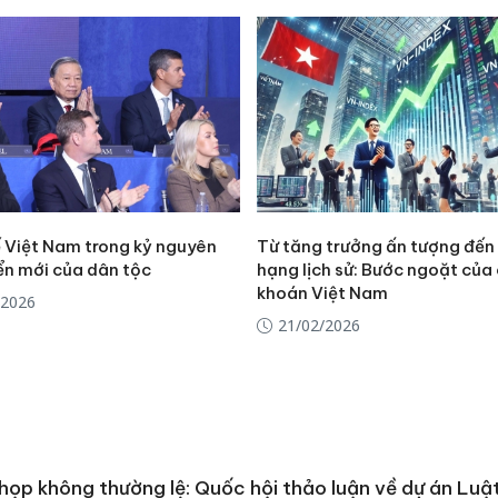
 Việt Nam trong kỷ nguyên
Từ tăng trưởng ấn tượng đến
ển mới của dân tộc
hạng lịch sử: Bước ngoặt của
khoán Việt Nam
/2026
21/02/2026
Công an
tìm bị h
họp không thường lệ: Quốc hội thảo luận về dự án Luậ
án sản 