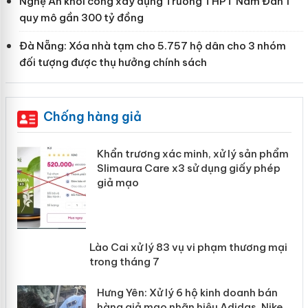
Nghệ An khởi công xây dựng Trường THPT Nam Đàn 1
quy mô gần 300 tỷ đồng
Đà Nẵng: Xóa nhà tạm cho 5.757 hộ dân cho 3 nhóm
đối tượng được thụ hưởng chính sách
Chống hàng giả
ản
Khẩn trương xác minh, xử lý sản phẩm
Slimaura Care x3 sử dụng giấy phép
giả mạo
 án
Lào Cai xử lý 83 vụ vi phạm thương
n
mại trong tháng 7