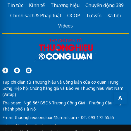
Tin tức
Kinh tế
Thương hiệu
Chuyển động 389
Sửa máy rửa bát bosch
Chính sách & Pháp luật
OCOP
Tư vấn
Xã hội
Videos
Tạp chí điện tử Thương hiệu và Công luận của cơ quan Trung
ương Hiệp hội Chống hàng giả và Bảo vệ Thương hiệu Việt Nam
(Vatap)
A
Tòa soạn: Ngõ 56/ B5D6 Trương Công Giai - Phường Cầu Giấy -
Thành phố Hà Nội
Email:
thuonghieucongluan@gmail.com
- ĐT: 093 172 5555
Tổng Biên Tập: Vũ Đức Thuận