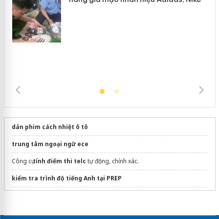
Hưng Yên: Xử lý 6 hộ kinh doanh bán
hàng giả mạo nhãn hiệu Adidas, Nike
dán phim cách nhiệt ô tô
trung tâm ngoại ngữ ece
Công cụ
tính điểm thi telc
tự động, chính xác.
kiểm tra trình độ tiếng Anh​ tại PREP
Khóa học ngữ văn lớp 9
Giải bài tập
FQA