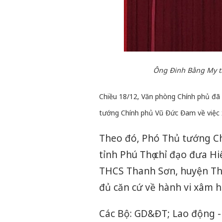
Ông Đinh Bằng My tr
C
hiều 18/12, Văn phòng Chính phủ đã
tướng Chính phủ Vũ Đức Đam về việc x
Theo đó, Phó Thủ tướng C
tỉnh Phú Thọ chỉ đạo đưa H
THCS Thanh Sơn, huyện Than
đủ căn cứ về hành vi xâm hại
Các Bộ: GD&ĐT; Lao động - 