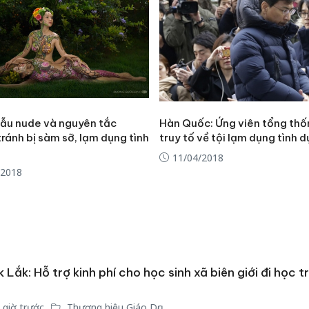
ẫu nude và nguyên tắc
Hàn Quốc: Ứng viên tổng thố
ránh bị sàm sỡ, lạm dụng tình
truy tố về tội lạm dụng tình 
11/04/2018
/2018
 Lắk: Hỗ trợ kinh phí cho học sinh xã biên giới đi học t
Công an Thanh Hóa
Lào Cai 
tìm bị hại trong vụ
phạm th
án sản xuất, buôn
trong t
 giờ trước
Thương hiệu Giáo Dục