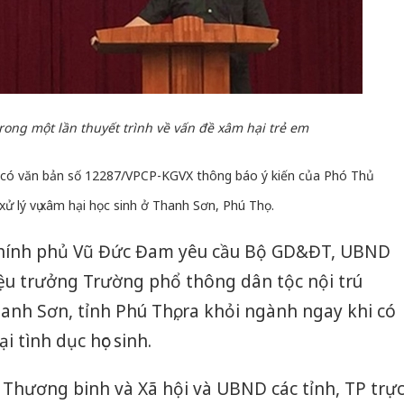
ong một lần thuyết trình về vấn đề xâm hại trẻ em
 có văn bản số 12287/VPCP-KGVX thông báo ý kiến của Phó Thủ
ử lý vụ xâm hại học sinh ở Thanh Sơn, Phú Thọ.
hính phủ Vũ Đức Đam yêu cầu Bộ GD&ĐT, UBND
iệu trưởng Trường phổ thông dân tộc nội trú
h Sơn, tỉnh Phú Thọ, ra khỏi ngành ngay khi có
 tình dục học sinh.
Thương binh và Xã hội và UBND các tỉnh, TP trự