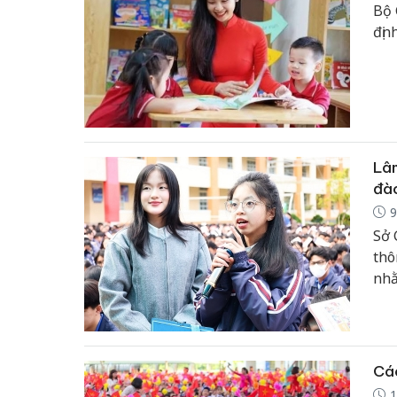
Bộ 
địn
Lâm
đào
9
Sở 
thô
nhằ
sin
phá
hội
Cá
1