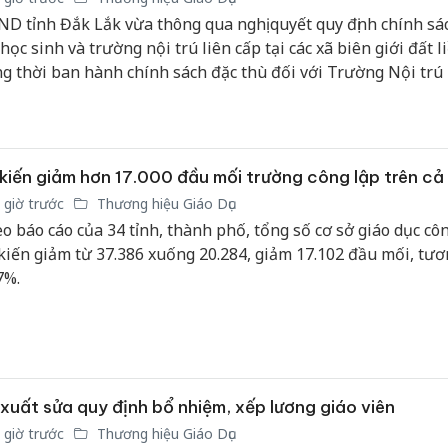
bán yến sào giả
D tỉnh Đắk Lắk vừa thông qua nghị quyết quy định chính sá
 học sinh và trường nội trú liên cấp tại các xã biên giới đất l
Hưng Yên
Thanh Hóa: Tìm bị
g thời ban hành chính sách đặc thù đối với Trường Nội trú 
kinh do
hại trong vụ án buôn
giả mạo
Ea Rốk.
bán bình sữa
Adidas, 
Moyuum giả
Cà Mau:
An Giang: Đối tượng
kiến giảm hơn 17.000 đầu mối trường công lập trên cả
công kh
chủ mưu đường dây
sản phẩ
 giờ trước
Thương hiệu Giáo Dục
bán hàng giả tại Phú
bảo vệ 
Quốc ra đầu thú
o báo cáo của 34 tỉnh, thành phố, tổng số cơ sở giáo dục cô
kinh do
kiến giảm từ 37.386 xuống 20.284, giảm 17.102 đầu mối, tư
7%.
xuất sửa quy định bổ nhiệm, xếp lương giáo viên
 giờ trước
Thương hiệu Giáo Dục