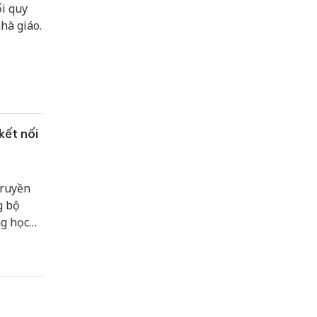
i quy
hà giáo.
kết nối
truyền
g bộ
ng học
góp phần
 tế - xã