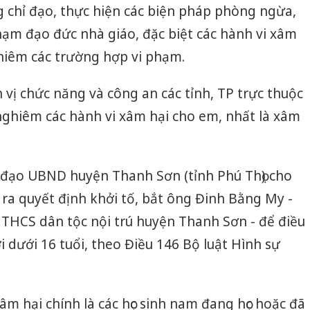
 chỉ đạo, thực hiện các biện pháp phòng ngừa,
hạm đạo đức nhà giáo, đặc biệt các hành vi xâm
nghiêm các trường hợp vi phạm.
 vị chức năng và công an các tỉnh, TP trực thuộc
 nghiêm các hành vi xâm hại cho em, nhất là xâm
h đạo UBND huyện Thanh Sơn (tỉnh Phú Thọ) cho
 ra quyết định khởi tố, bắt ông Đinh Bằng My -
THCS dân tộc nội trú huyện Thanh Sơn - để điều
i dưới 16 tuổi, theo Điều 146 Bộ luật Hình sự
m hại chính là các học sinh nam đang học hoặc đã