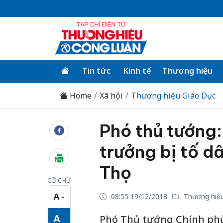
Tin tức
Kinh tế
Thương hiệu
Home
Xã hội
Thương hiệu Giáo Dục
Phó thủ tướng:
trưởng bị tố d
Thọ
CỠ CHỮ
A
08:55 19/12/2018
Thương hiệu
−
Cỡ chữ nhỏ
A
Phó Thủ tướng Chính phủ