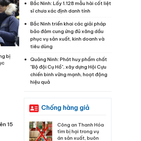
Bắc Ninh: Lấy 1.128 mẫu hài cốt liệt
sĩ chưa xác định danh tính
Bắc Ninh triển khai các giải pháp
bảo đảm cung ứng đủ xăng dầu
phục vụ sản xuất, kinh doanh và
tiêu dùng
ng bị
Quảng Ninh: Phát huy phẩm chất
dục
"Bộ đội Cụ Hồ", xây dựng Hội Cựu
chiến binh vững mạnh, hoạt động
hiệu quả
Chống hàng giả
rên 15
xử lý 83 vụ vi
Công an Thanh Hóa
Lào
ương mại
tìm bị hại trong vụ
ph
háng 7
án sản xuất, buôn
tr