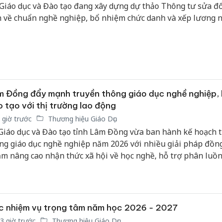
Giáo dục và Đào tạo đang xây dựng dự thảo Thông tư sửa đổ
h về chuẩn nghề nghiệp, bổ nhiệm chức danh và xếp lương n
 Đồng đẩy mạnh truyền thông giáo dục nghề nghiệp, 
 tạo với thị trường lao động
 giờ trước
Thương hiệu Giáo Dục
Giáo dục và Đào tạo tỉnh Lâm Đồng vừa ban hành kế hoạch 
ng giáo dục nghề nghiệp năm 2026 với nhiều giải pháp đồn
m nâng cao nhận thức xã hội về học nghề, hỗ trợ phân luồ
h, tăng cường kết nối giữa cơ sở đào tạo và doanh nghiệp, 
t triển nguồn nhân lực chất lượng phục vụ tăng trưởng kinh
 của địa phương.
c nhiệm vụ trọng tâm năm học 2026 - 2027
3 giờ trước
Thương hiệu Giáo Dục