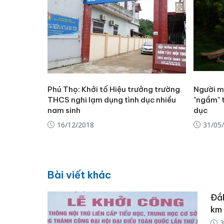
Phú Thọ: Khởi tố Hiệu trưởng trường
Người m
THCS nghi lạm dụng tình dục nhiều
"ngầm" t
nam sinh
dục
16/12/2018
31/05
Bài viết khác
Đắk
km
3