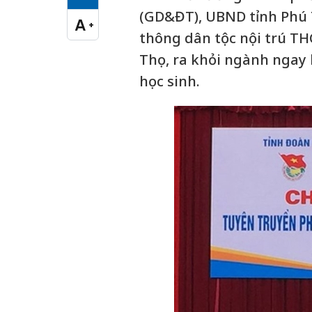
Cỡ chữ vừa
(GD&ĐT), UBND tỉnh Phú 
A
+
Cỡ chữ lớn
thông dân tộc nội trú T
Thọ, ra khỏi ngành ngay k
học sinh.