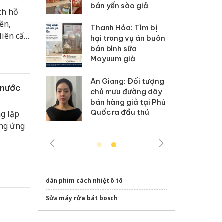
bán yến sào giả
ch hỗ
iền,
: Xử lý 6 hộ
Hư
Thanh Hóa: Tìm bị
liên cấp
anh bán hàng
ki
hại trong vụ án buôn
 nhãn hiệu
gi
bán bình sữa
Nike
Ad
Moyuum giả
 Tiêu hủy
Cà
An Giang: Đối tượng
 nước
ai hàng ngàn
cô
chủ mưu đường dây
m nhập lậu,
sả
bán hàng giả tại Phú
môi trường
bả
Quốc ra đầu thú
ng lập
anh
ki
ơng ứng
dán phim cách nhiệt ô tô
Sửa máy rửa bát bosch